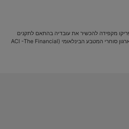
 תדיר ע"י יחידת הביקורת (COMPLIANCE) והלשכה המשפטית. פריקו מקפידה להכשיר את עובדיה בהתאם לתקנים
ולנהלים המקובלים בשוקי ההון. מתודולוגיית העבודה בפריקו היא ברמת המוסדות הפיננסים המובילים בעולם, חברי ארגון סוחרי המטבע הבינלאומי (ACI -The Financial