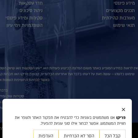
מידע פיננסי
חדר עסקאות
תכנים מקצועיים
ניהול סיכונים
מעורבות קהילתית
סקירות ומידע פיננסי
תנאי שימוש
השתלמויות וימי עיון
אין לראות במידע המופיע באתר משום המלצה לביצוע פעולות ו/או ייעוץ השקעות ו/או שיווק השקע
שימוש כלשהו – עושה זאת על דעתו בלבד ועל אחריותו הבלעדית. קבוצת פריקו ו/או חברות קשורו
באשר לבחינת החשיפות השונות וכן
בדבר פ
סקירות שוק ומידע נוס
אין במסמך זה מ
×
למתע
פריקו
אנו משתמשים בעוגיות כדי להבטיח את תפקוד האתר ולשפר את
חוויית המשתמש. אפשר לבחור אילו סוגי עוגיות להפעיל.
© 2020 כל הזכויות שמורות לפריקו מט"ח, ניהול סיכונים, ייעוץ והשקעות, המידע דלעיל מיועד לעיונו ולשמושו הבלעדי של המנוי אין למוסרו לאחר ו/או להעתיקו בכל דרך שהיא.
קבל הכל
הסר לא הכרחיות
העדפות