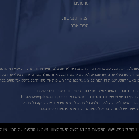
סרטונים
---
הצהרת נגישות
מפת אתר
ות ו/או ייעוץ מכל סוג שהוא. המידע המוצג הינו לידיעה בלבד ואינו מהווה תחליף לייעוץ המתח
ת ו/או בעלי עניין, ו/או עובדים ו/או נושאי משרה בכל אחד מאלו, עשויים להיות בעלי עניין בני
 באשר לאסטרטגיות הניתנות לביצוע על מנת לגדר חשיפות אלו ניתן לקבל בדסק אנליסטים בפרי
רטים נוספים באמור לעייל ניתן לפנות למשרדינו בטלפון : 036167070
ף בנושא מכשירים פיננסיים ניתן למצוא באתר פריקו http://www.prico.com
שום הצעה ו/או יעוץ ו/או המלצה כל שהיא לביצוע ו/או אי ביצוע עסקה כל שהיא
ניינים, יש לפנות לדסק אנליסטים לקבלת מידע ופרטים נוספים ט.ל.ח.