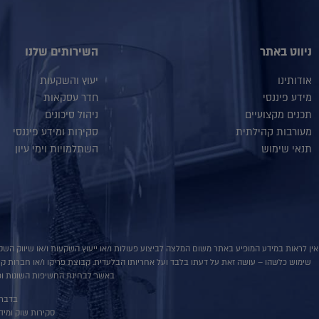
ניווט באתר
השירותים שלנו
אודותינו
יעוץ והשקעות
מידע פיננסי
חדר עסקאות
תכנים מקצועיים
ניהול סיכונים
מעורבות קהילתית
סקירות ומידע פיננסי
תנאי שימוש
השתלמויות וימי עיון
אין לראות במידע המופיע באתר משום המלצה לביצוע פעולות ו/או ייעוץ השקעות ו/או שיווק השקע
שימוש כלשהו – עושה זאת על דעתו בלבד ועל אחריותו הבלעדית. קבוצת פריקו ו/או חברות קשורו
באשר לבחינת החשיפות השונות וכן
בדבר פ
סקירות שוק ומידע נוס