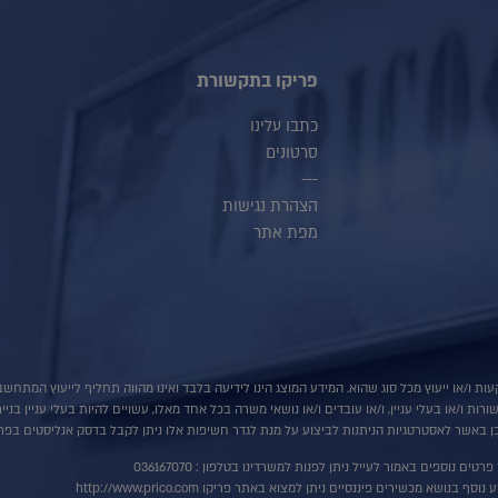
פריקו בתקשורת
כתבו עלינו
סרטונים
---
הצהרת נגישות
מפת אתר
ות ו/או ייעוץ מכל סוג שהוא. המידע המוצג הינו לידיעה בלבד ואינו מהווה תחליף לייעוץ המתח
ת ו/או בעלי עניין, ו/או עובדים ו/או נושאי משרה בכל אחד מאלו, עשויים להיות בעלי עניין בני
 באשר לאסטרטגיות הניתנות לביצוע על מנת לגדר חשיפות אלו ניתן לקבל בדסק אנליסטים בפרי
רטים נוספים באמור לעייל ניתן לפנות למשרדינו בטלפון : 036167070
ף בנושא מכשירים פיננסיים ניתן למצוא באתר פריקו http://www.prico.com