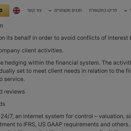
0
פריקו בתקשורת
תכנים מקצועיים
צור קשר
om
n its behalf in order to avoid conflicts of intere
ompany client activities.
hedging within the financial system. The activitie
dually set to meet client needs in relation to the f
o service.
nd reviews
ds
 24/7, an internet system for control – valuation, 
stment to IFRS, US GAAP requirements and others. 