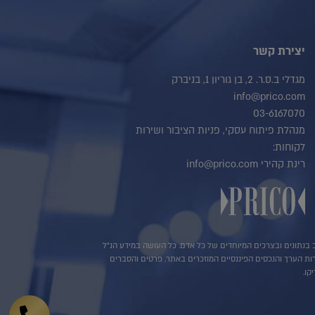
יצירת קשר
מגדלי ב.ס.ר. 2, בן גוריון 1, בניברק
info@prico.com
03-6167070
מנהלת פיתוח עסקי, פניות הציבור ושירות
לקוחות:
רינת קהירי info@prico.com
שב בנתונים ובצרכים המיוחדים של כל אדם. כל העושה במידע הנ"ל
ירות הערך והנכסים הפיננסיים המוזכרים באתר. פרטים והסברים
קו.