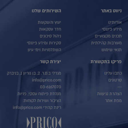
ניווט באתר
השירותים שלנו
אודותינו
יעוץ והשקעות
מידע פיננסי
חדר עסקאות
תכנים מקצועיים
ניהול סיכונים
מעורבות קהילתית
סקירות ומידע פיננסי
תנאי שימוש
השתלמויות וימי עיון
פריקו בתקשורת
יצירת קשר
כתבו עלינו
מגדלי ב.ס.ר. 2, בן גוריון 1, בניברק
סרטונים
info@prico.com
03-6167070
---
הצהרת נגישות
מנהלת פיתוח עסקי, פניות
מפת אתר
הציבור ושירות לקוחות:
רינת קהירי info@prico.com