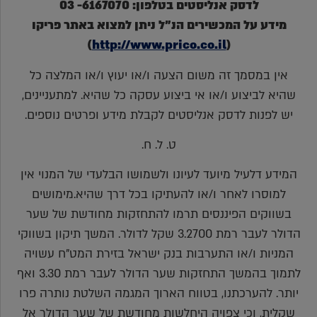
לדסק אנליסטים בטלפון: 6167070- 03
מידע על המכשירים הנ"ל ניתן למצוא באתר פריקו
)
http://www.prico.co.il
(
אין במסמך זה משום הצעה ו/או יעוץ ו/או המלצה כל
שהיא לביצוע ו/או אי ביצוע עסקה כל שהיא. למתעניינים,
יש לפנות לדסק אנליסטים לקבלת מידע ופרטים נוספים.
ט. ל. ח.
המידע דלעיל מיועד לעיונו ולשמושו הבלעדי של המנוי אין
למוסרו לאחר ו/או להעתיקו בכל דרך שהיא.מימושים
בשווקים הפיננסים תרמו להתחזקות מחודשת של שער
הדולר לעבר רמת 3.2700 שקל לדולר. המשך תיקון בשווקי
המניות ו/או התערבות בנק ישראל בזירת המט"ח עשויה
לתמוך בהמשך התחזקות שער הדולר לעבר רמת 3.30 ואף
יותר. להערכתנו, בטווח הארוך המגמה השלטת נותרה פרו
שקלית, וכי צפויה היחלשות מחודשת של שער הדולר אל