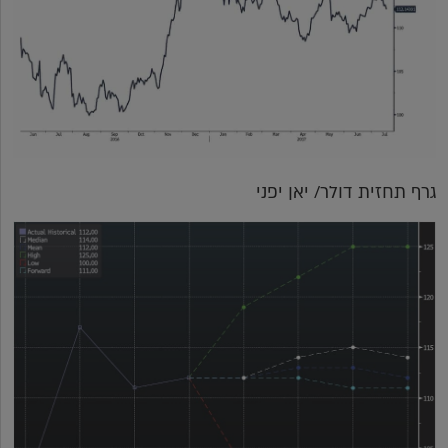
גרף תחזית דולר/ יאן יפני