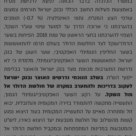
במשרד הכלכלה בדבר הכוונה לפעול לרכישת מט"ח
באמצעות פעילות החשב הכללי ובנק ישראל תורמים צמצום
עודפי הצע המט"ח. נתוני האינפלציה (% 0.7-) תומכים
בהערכתנו כי ארוכה הדרך עד למועד שינוי שע"ר השקל,
הצפוי להערכתנו בחצי הראשון של שנת 2018. הפיחות בשער
הדולר/שקל לצד החלשות הדולר בעולם תרמו להתאוששות
בשער החליפין הנומינלי האפקטיבי, שער העוגן של בנק
ישראל. התאוששות השער האפקטיבי/נומינלי, מלמדת כי לא
נדרשת התערבות מכוונת מצד בנק ישראל והאוצר בבלימת
ייסוף הש"ח.
בשלב הנוכחי נדרשים האוצר ובנק ישראל
לעקוב בדריכות ולהתערב במקרה של חולשת הדולר אל
מול השקל.
על רקע השער האפקטיבי/נומינלי הנמוך,
התעשייה מתקשה להתמודד בזירה המקומית והגלובלית. יבוא
זול ומתחרה מאיים על התעשייה המקומית בעוד היצוא נפגע
קשות מהשילוב של חולשת מטבעות יעד היצוא כאירו, ליש"ט
והמטבעות במדינות המתפתחות ובמקביל חולשת הדולר אל