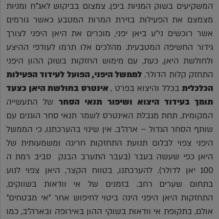
המשקיעים בשוק המניות ביפן. צמצום בביקוש לאג"ח ומניות
מצמצם את הפעילות בזירת המרות המטבע כאשר גורמים
אשר רוכשים ני"ע ביאן יפני, מוכרים את היאן היפני לצורך
גידור החשיפה המטבעית. מהלכים אלו תרמו לעודפי ההיצע
ולחולשת היאן, כעת, עם מימוש החזקות בשוק ההון היפני
התחזק קלות הדולר.
לממשל היפני, הפועל לעידוד הפעילות
הכלכלית
בכלל והיצוא בפרט ,
אינטרס בחולשת היאן כצעד
תומך בעידוד היצוא ושיפור תנאי הסחר
של התעשייה
המקומית, תחת מגבלת האינטרס לשמר תנאי סחר הוגנים עם
שותף הסחר הגדול – ארה"ב. אין שינוי בהערכתנו, כי הממשל
היפני צפוי לבלום תנועת התחזקות חריגה ומשמעותית של
היאן כפי שעשה בעבר (בעבר התערב הבנק סביב רמת ה
100 יאן לדולר). להערכתנו, בטווח הקצר, היאן צפוי לנוע
בתחום שערים רחב. בזמנים של אי וודאות בשווקים,
התחזקות היאן היפני הינה ביטוי לחיפוש אחר "אי מבטחים"
אולם, בתקופת אי וודאות בשוקי ההון באירופה ובארה"ב, כמו