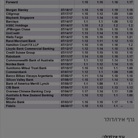
גרף אירו/דולר