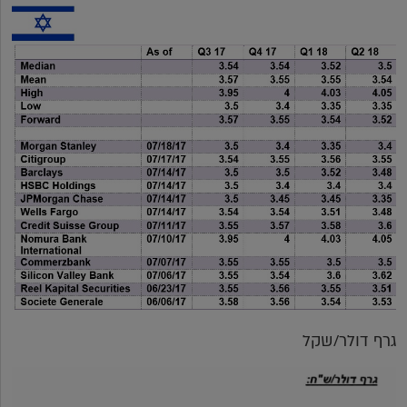
גרף דולר/שקל