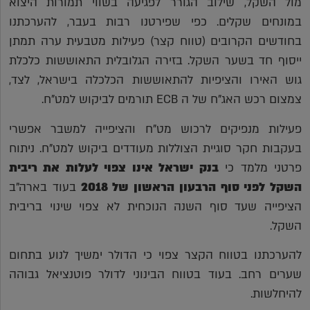
מול השקל, שילוב הגורר לפגיעה בשווי תמורות היצוא
במונחים שקלים. כפי שפירטנו רבות בעבר, להערכתנו
בחודשים הקרובים (טווח קצר) פעילות מטבעית ערה תמתן
ייסוף חד בשער השקל. בזירה הגלובלית התאוששות כלכלת
גוש האירו והציפיות להתאוששות הכלכלה בישראל, לצד,
צמצום רכש האג"ח של ה ECB תורמים לביקוש למט"ח.
פעילות מנפיקים לרכוש מט"ח והציפייה למשבר אפשרי
בעקבות חקר סוגיית הצוללות מעודדים ביקוש למט"ח. ניתוח
פרטני מלמד כי
בנק ישראל אינו צפוי לעלות את ריבית
השקל לפני סוף הרבעון הראשון של 2018
בעוד בארה"ב
הציפייה שעד סוף השנה הנוכחית לא צפוי שינוי בריבית
השקל.
להערכתנו בטווח הקצר צפוי כי הדולר ימשיך לנוע בתחום
שערים רחב. בעוד בטווח הבינוני לדולר פוטנציאל גבוהה
להיחלשות.