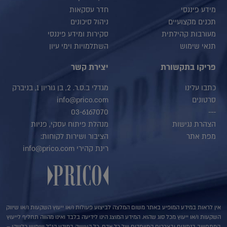
מידע פיננסי
חדר עסקאות
תכנים מקצועיים
ניהול סיכונים
מעורבות קהילתית
סקירות ומידע פיננסי
תנאי שימוש
השתלמויות וימי עיון
פריקו בתקשורת
יצירת קשר
כתבו עלינו
מגדלי ב.ס.ר. 2, בן גוריון 1, בניברק
סרטונים
info@prico.com
03-6167070
---
הצהרת נגישות
מנהלת פיתוח עסקי, פניות
מפת אתר
הציבור ושירות לקוחות:
רינת קהירי info@prico.com
אין לראות במידע המופיע באתר משום המלצה לביצוע פעולות ו/או ייעוץ השקעות ו/או שיווק
השקעות ו/או ייעוץ מכל סוג שהוא. המידע המוצג הינו לידיעה בלבד ואינו מהווה תחליף לייעוץ
המתחשב בנתונים ובצרכים המיוחדים של כל אדם. כל העושה במידע הנ"ל שימוש כלשהו –