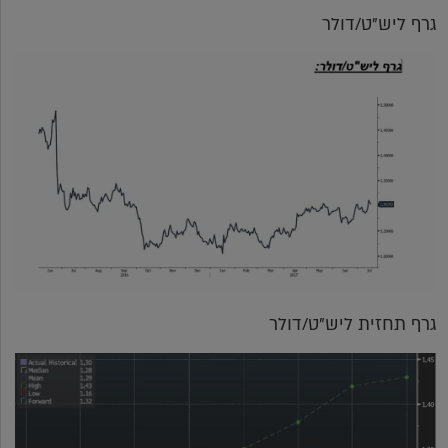
גרף ליש"ט/דולר
גרף תחזית ליש"ט/דולר