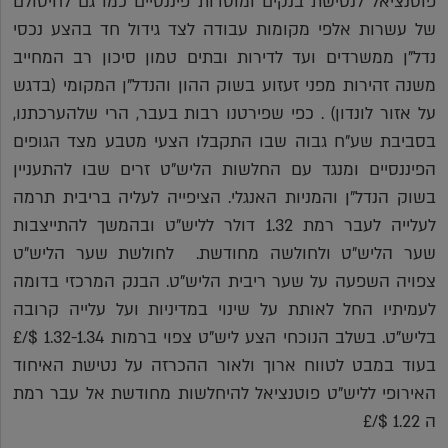
פוטנציאל לנטישת בנקים ומוסדות פיננסיים כמו גם לחיסולם
של עשרות אלפי מקומות עבודה לצד גידול חד בהצע נכסי
נדל"ן ממשרדים ועד לדירות ובתים טמון סיכון רב המחייב
משנה זהירות מפני זעזוע בשוק ההון והנדל"ן המקומי (בדגש
על אזור לונדון) . כפי שפירטנו רבות בעבר, הרי שלהערכתנו,
בסביבת שע"ח גבוה שבו התקבלו הצעי מטבע מצד הגופים
הפיננסיים ומנגד עם החלשות הליש"ט זרים שבו להתעניין
בשוק הנדל"ן והמניות האנגלי. הציפייה לעליה בריבית תרמה
לעלייה לעבר רמת 1.32 דולר לליש"ט ובהמשך להתייצבות
שער הליש"ט ולחולשה מחודשת. לחולשת שער הליש"ט
צפויה השפעה על שער ריבית הליש"ט. הבנק המרכזי בדומה
לעמיתיו החל לאותת על שינוי במדיניות ועל עלייה קרובה
בליש"ט. בשלב הנוכחי הצע ליש"ט צפוי ברמות 1.32-1.34 $/£
בעוד במבט לטווח ארוך ולאור ההכרזה על נטישת האיחוד
האירופי לליש"ט פוטנציאל להיחלשות מחודשת אל עבר רמת
ה 1.22 $/£