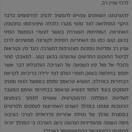
לרכז עניין רב.
להערכתנו השווקים צפויים להמשיך להגיב לפרסומים בדבר
היקף התחלואה לצד נתוני מקרו כלכלה שיפורסמו בתקופה
האחרונה. המתיחות השוררת באשר לצעדי הממשל הסיני
בהונג קונג כמו גם האחריות הסינית לקורונה ממשיכים לרכז
עניין רב ומדינות נוספות מצטרפות למערכה כנגד סין וקוראות
לביטול החוקים החדשים שהונהגו בהונג קונג . למאבקי סחר
גלובלי אל מול סין השפעה על הצריכה הגלובלית דבר אשר
יתמוך בחולשה בשוק חומרי הגלם לצד ירידה בריביות. לקראת
הבחירות בארה"ב, הנשיא טראמפ נתפס בממשל הנוח ומטיב
לעסקים בעוד הפסד הנשיא טראמפ בבחירות ועימם המעבר
לשליטת המפלגה הדמוקרטית, עשויים לתמוך בצמצום
ההטבות שנתנו במהלך השנים האחרונות לעסקים ולפרטיים
במסגרת מהלך של נטילת אחריות פדראלית לצרכי הציבור
גישה השונה מהמדיניות הנהוגה כיום. הערכה כי המהלך יגרור
לצמצום בפוטנציאל ההתאוששות בארה"ב.