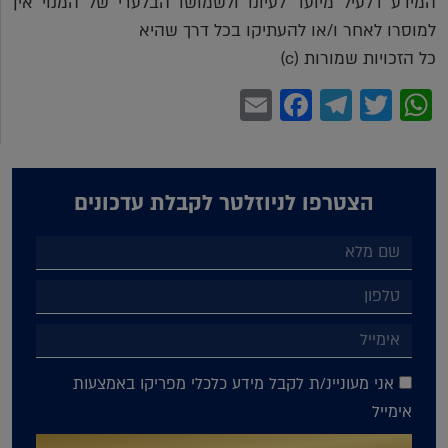
המידע דלעיל מיועד לעיונו ולשמושו הבלעדי של המנוי אין
למוסרו לאחר ו/או להעתיקו בכל דרך שהיא
כל הזכויות שמורות (c)
Facebook
Email
Telegram
WhatsApp
Twitter
הצטרפו לניוזלטר לקבלת עדכונים
אני מעוניינ/ת לקבל מידע כלכלי מפריקו באמצעות
אימייל