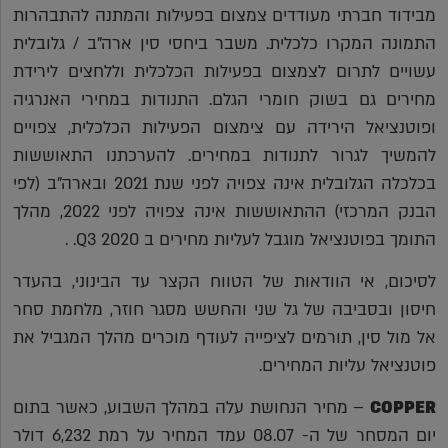
מבידוד חברתי מעודדים צמצום בפעילות והמתנה להתבהרות
התמונה המקרו כלכלית. משבר ביחסי סין ארה"ב / גלובלית
עשויים לתרום לצמצום בפעילות הכלכלית וללחצים לירידת
מחירים גם בשוק חומרי הגלם. התנודות במחירי האנרגיה
ופוטנציאל הירידה עם צימצום הפעילות הכלכלית, צפויים
להמשיך לגרור לתנודות במחירים. להערכתנו התאוששות
בכלכלה הגלובלית אינה צפויה לפני שנת 2021 ובארה"ב (לפי
הבנק המרכזי) ההתאוששות אינה צפויה לפני 2022, מהלך
התומך בפוטנציאל מוגבל לעליות מחירים ב Q3 2020. .
לסיכום, אי הוודאות של הטווח הקצר עד הבינוני, בהעדר
חיסון ובסביבה של גל שני והחשש מסגר חוזר, מלחמת סחר
אל מול סין, תורמים לציפייה לעודף מוכרים מהלך המגביל את
פוטנציאל עליות המחירים.
COPPER
– מחיר הנחושת עלה במהלך השבוע, כאשר בתום
יום המסחר של ה- 08.07 עמד המחיר על רמת 6,232 דולר