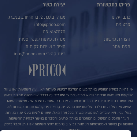
פריקו בתקשורת
יצירת קשר
כתבו עלינו
מגדלי ב.ס.ר. 2, בן גוריון 1, בניברק
סרטונים
info@prico.com
03-6167070
---
הצהרת נגישות
מנהלת פיתוח עסקי, פניות
מפת אתר
הציבור ושירות לקוחות:
רינת קהירי info@prico.com
אין לראות במידע המופיע באתר משום המלצה לביצוע פעולות ו/או ייעוץ השקעות ו/או שיווק
השקעות ו/או ייעוץ מכל סוג שהוא. המידע המוצג הינו לידיעה בלבד ואינו מהווה תחליף לייעוץ
המתחשב בנתונים ובצרכים המיוחדים של כל אדם. כל העושה במידע הנ"ל שימוש כלשהו –
עושה זאת על דעתו בלבד ועל אחריותו הבלעדית. קבוצת פריקו ו/או חברות קשורות ו/או
בעלי עניין, ו/או עובדים ו/או נושאי משרה בכל אחד מאלו, עשויים להיות בעלי עניין בניירות
הערך והנכסים הפיננסיים המוזכרים באתר. פרטים והסברים באשר לבחינת החשיפות
השונות וכן באשר לאסטרטגיות הניתנות לביצוע על מנת לגדר חשיפות אלו ניתן לקבל בדסק
אנליסטים בפריקו.