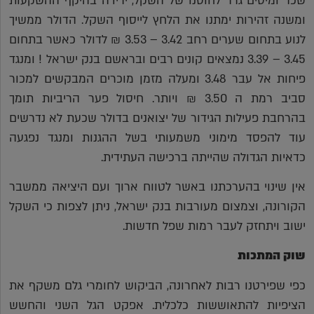
שכר ומיסים גרר לחוסנו של השקל, ירידה בהיקף ההשקעות
ומשנה זהירות ימתנו את הלחץ לייסוף השקל. הדולר ממשיך
לנוע בתחום שערים רחב 3.42 – 3.53 ₪ לדולר כאשר בתחום
3.45 – 3.39 נמצאים קונים רבים ובראשם בנק ישראל ! ומנגד
פיחות אל עבר 3.48 ומעלה מזמן מוכרים המבקשים למכור
סביב רמת ה 3.50 ₪ ויותר. חיסול פער הריביות תומך
בהרחבת פעילות הגידור של יצואנים בדולר שכעת לא נדרשים
עוד להפסד מימוני משמעותי בשל ההגנות ומנגד נפגעה
כדאיות הגדולה שהייתה ברכישה העתידית.
אין שינוי בהערכתנו באשר לטווח ארוך ועם היציאה ממשבר
הקורונה, וצמצום מעורבות בנק ישראל, ניתן לצפות כי השקל
ישוב ויתחזק לעבר רמות שפל חדשות.
שוק המתכות
כפי שפירטנו רבות לאחרונה, הביקוש לחומרי גלם משקף את
הציפיות להתאוששות כלכלית. אפקט הגל השני והחשש