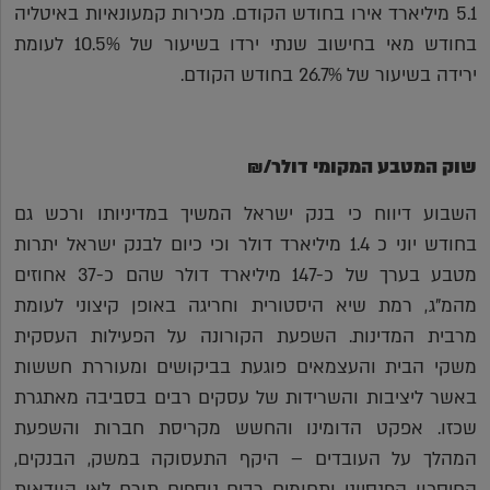
5.1 מיליארד אירו בחודש הקודם. מכירות קמעונאיות באיטליה
בחודש מאי בחישוב שנתי ירדו בשיעור של 10.5% לעומת
ירידה בשיעור של 26.7% בחודש הקודם.
שוק המטבע המקומי דולר/₪
השבוע דיווח כי בנק ישראל המשיך במדיניותו ורכש גם
בחודש יוני כ 1.4 מיליארד דולר וכי כיום לבנק ישראל יתרות
מטבע בערך של כ-147 מיליארד דולר שהם כ-37 אחוזים
מהמ"ג, רמת שיא היסטורית וחריגה באופן קיצוני לעומת
מרבית המדינות. השפעת הקורונה על הפעילות העסקית
משקי הבית והעצמאים פוגעת בביקושים ומעוררת חששות
באשר ליציבות והשרידות של עסקים רבים בסביבה מאתגרת
שכזו. אפקט הדומינו והחשש מקריסת חברות והשפעת
המהלך על העובדים – היקף התעסוקה במשק, הבנקים,
החיסכון הפנסיוני ותחומים רבים נוספים תורם לאי הוודאות