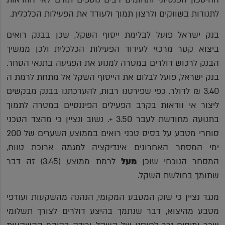
לתנודות בשווקים ולרצון תמוך ולעודד את הפעילות הכלכלית.
בנק ישראל פועל לבלימת ייסוף השקל, שכן בבנק רואים
ביצוא קטר מרכזי לעידוד הפעילות הכלכלית ולכן ממשיך
הבנק לרכוש דולרים במטרה למנוע את הפגיעה בתנאי הסחר.
בנק ישראל, פועל לבלום את הייסוף השקל אל מתחת לרמת ה
3.40 ₪ לדולר. כפי שפירטנו רבות, להערכתנו בבנק מבקשים
ליצור אי וודאות בקרב הפעילים הפיננסיים במטרה לתמוך
בתנועה מחודשת לעבר 3.50 +. נשוב ונציין כי מהצד הטכני
סוחרי מטבע על בסיס טכני רואים בממוצע השערים של 200
ימי המסחר האחרונים אינדיקציה למגמה ארוכת טווח,
המסחר הנוכחי שוכן
מעל
לרמת ממוצע (3.45) זה דבר
שתומך בחולשת השקל.
מנגד נציין כי שוק המטבע המקומי, הנהנה מהשקעות ועודפי
מטבע מהיצוא, דבר שנתמך בהיצע דולרים לצורך תשלומי