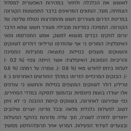
לאושש את הכלכלה ולחזור במהירות האפשרית למסלול
הצמיחה, מנגד, הנתונים המדאיגים בדבר התפשטות הקורונה
במדינות הדרום מעוררים חשש מהתפרצות נטולת שליטה של
הקורונה. התמיכה במדינות מגבילה מעורר חשש שמא הדבר
יגרום לנזקים כבדים מנשוא למשק. אמש התפרסמו נתוני
האינפלציה המורים כי אף שהוזרמו טריליוני דולרים לשווקים
והשווקים מוצפים בנזילות כתוצאה מחבילות התמיכה
והריביות הנמוכות, האינפלציה אשר הייתה צפוי (% 0.2 -)
לעלות ביחס לחודש מאי (% 0.8 -), שמרה על רמתה (% 0.8
-). הבנקים המרכזיים הזרימו במהלך החודשים האחרונים כ 6
טריליון דולר לשווקים המוצפים בנזילות והחשש כי עודפים
אלו יעודדו בועות פיננסיות ובהמשך לנסיקה במדדי המחירים.
כפי שפירטנו לאחרונה, בשווקים קיימת ההבנה כי לא ניתן
לשוב לפעילות כלכלית מלאה ובכל מדינה יוצרים שילובים
ייחודיים לחזרה לשגרה, תוך עליה מדורגת בהיקף הפעילות
ובצעדים לעידוד הפעילות. המרוץ אחר תרופה/חיסון ממשיך