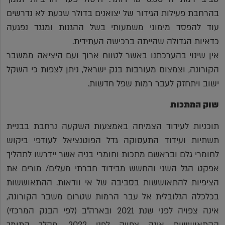
בהרחבת פעילות הגידור של יצואנים בדולר שכעת לא נדרשים
עוד להפסד מימוני משמעותי בשל ההגנות ומנגד נפגעה
כדאיות הגדולה שהייתה ברכישה העתידית.
אין שינוי בהערכתנו באשר לטווח ארוך ועם היציאה ממשבר
הקורונה, וצמצום מעורבות בנק ישראל, ניתן לצפות כי השקל
ישוב ויתחזק לעבר רמות שפל חדשות.
שוק המתכות
תוכניות לעידוד הצמיחה באמצעות השקעה נרחבת בבניית
תשתיות ועידוד התעסוקה גדל הפוטנציאל לעודפי ביקוש
לחומרי גלם ובראשם מתכות וחומרי בניה אשר יידרשו לתהליך
אפקט הגל השני והחשש מבידוד חברתי מעלים/ מורים את
הציפיות להתאוששות בסביבה של אי וודאות. ההתאוששות
בכלכלה הגלובלית אל עבר הרמות שטרום משבר הקורונה,
אינה צפויה לפני שנת 2021 ובארה"ב (לפי הבנק המרכזי)
ההתאוששות אינה צפויה לפני 2022, מהלך התומך