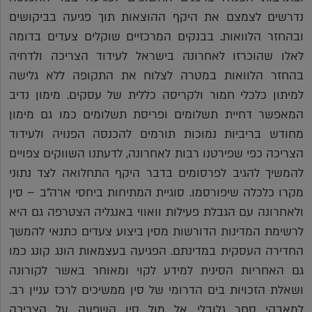
נדרשים לצמצם את היקף ההוצאות תוך פגיעה בביקושים
ובהחזר הלוואות. בבנקים המרכזיים שוקלים צעדים בדומה
לאלו שהוכרזו לאחרונה בישראל לעידוד הצריכה ולדחיה
בהחזר הלוואות במטרה לצלוח את התקופה ללא גלישה
למיתון כלכלי חמור ולקריסה כללית של עסקים. מימון נדיב
המאפשר דחיית תשלומים ופריסת תשלומים כמו גם מימון
מחודש בריביות נמוכות תורמים להכנסה הפנויה ולעידוד
הצריכה כפי שפירטנו רבות לאחרונה, לדעתנו השווקים צפויים
להמשיך להגיב לפרסומים בדבר היקף התחלואה לצד נתוני
מקרו כלכלה שיפורסמו. סוגיית המתיחות ביחסי ארה"ב – סין
ולאחרונה עם הגבלת פעילות וואווי באנגליה הצטרפה גם היא
לרשימת המדינות הדורשות מסין ביצוע צעדים כתנאי להמשך
החדירה העסקית במדינתם. הפגיעה בעצמאות הונג קונג כמו
גם האחריות הסינית למידע לקוי ומאוחר באשר לקורונה
ושאלת הזכויות בים הדרומי של סין ממשיכים לרכז עניין רב.
למאבקי סחר גלובלי אל מול סין השפעה על הצריכה