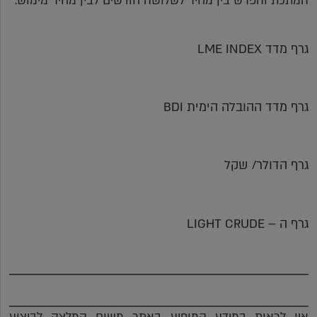
המתכת והפרש בין מחיר לשלושה חודשים לבין מחיר מימוש.
גרף מדד LME INDEX
גרף מדד ההובלה הימית BDI
גרף הדולר/ שקל
גרף ה – LIGHT CRUDE
אין לראות במידע המופיע באתר משום המלצה לביצוע