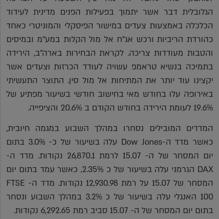
הגלובלית דבר אשר יתמוך בפעילות הפנים מדינית לעידוד
הכלכלה באמצעות צעדים במישור הפיסקלי והמוניטרי כאחד
כהורדת הריביות ורכש אג"ח אל מול הקלות במע"מ ובמיסים
והטבות מעודדות צריכה. לקראת הבחירות בארה"ב, הירידה
בתמיכה בנשיא טראמפ עשויה לעודד הכרזות וצעדים אשר
יקצינו עוד יותר את המתיחות אל מול סין. התוצר התעשיתי
באירופה עלו בחודש מאי בחישוב חודשי בשיעור מפתיע של
19.6% לעומת הירידה בחודש הקודם ב 20.6% והציפייה.
המדדים המובילים נסחרו במהלך השבוע במגמה חיובית,
כאשר מדד ה-Dow Jones עלה בשיעור של כ- 3.0% בתום
יום המסחר של ה- 15.07 לרמת 26,870.1 נקודות. מדד ה-
DAX הגרמני עלה בשיעור של כ 2.35%, כאשר עמד בתום יום
המסחר של 15.07 על רמת 12,930.98 נקודות. מדד ה- FTSE
100 האנגלי עלה בשיעור של כ 3.2% במהלך השבוע ונסחר
בתום יום המסחר של ה- 15.07 סביב רמת 6,292.65 נקודות.