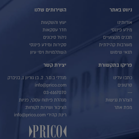
ניווט באתר
השירותים שלנו
אודותינו
יעוץ והשקעות
מידע פיננסי
חדר עסקאות
תכנים מקצועיים
ניהול סיכונים
מעורבות קהילתית
סקירות ומידע פיננסי
תנאי שימוש
השתלמויות וימי עיון
פריקו בתקשורת
יצירת קשר
כתבו עלינו
מגדלי ב.ס.ר. 2, בן גוריון 1, בניברק
סרטונים
info@prico.com
03-6167070
---
הצהרת נגישות
מנהלת פיתוח עסקי, פניות
מפת אתר
הציבור ושירות לקוחות:
רינת קהירי info@prico.com