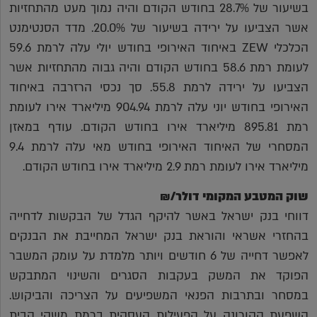
בשיעור של 28.7% בחודש הקודם והיה נמוך מעט מהתחזיות
אשר הצביעו על ירידה בשיעור של 20.0%. מדד הסנטימנט
הכלכלי ZEW באיחוד האירופי בחודש יולי עלה לרמת 59.6
לעומת רמת 58.6 בחודש הקודם והיה גבוה מהתחזיות אשר
הצביעו על ירידה לרמת 55.8. סך נכסי הרזרבה באיחוד
האירופי בחודש יוני עלה לרמת 904.94 מיליארד אירו לעומת
רמת 895.81 מיליארד אירו בחודש הקודם. עודף במאזן
המסחרי של האיחוד האירופי בחודש מאי עלה לרמת 9.4
מיליארד אירו לעומת רמת 2.9 מיליארד אירו בחודש הקודם.
שוק המטבע המקומי דולר/₪
דווחי בנק ישראל באשר להיקף הגדל של הבקשות לדחייה
בהחזרי אשראי והוראת בנק ישראל המחייבת את הבנקים
לאפשר דחייה של 6 חודשים ויותר מלמדת על עומק המשבר
הפוקד את המשק בעקבות הסגרים והשינוי המתבקש
במסחר ובתרבות הפנאי המשפיעים על הצריכה והביקוש.
השפעת הקורונה על הפעילות העסקית ברמת משקי הבית