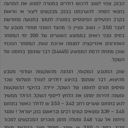
הבנק צפוי לשוב לרכוש דולרים במטרה למנוע את הפגיעה
בתנאי הסחר. להערכתנו בבנק מבקשים ליצור אי וודאות
בקרב הפעילים הפיננסיים במטרה לתמוך בתנועה מחודשת
לעבר 3.50 +. נשוב ונציין כי מהצד הטכני סוחרי מטבע על
בסיס טכני רואים בממוצע השערים של 200 ימי המסחר
האחרונים אינדיקציה למגמה ארוכת טווח, המסחר הנוכחי
שוכן מתחת לרמת הממוצע (3.4445) דבר שתומך בחוסנו של
השקל.
שוק המטבע המקומי, הנהנה מהשקעות ועודפי מטבע
מהיצוא, דבר שנתמך בהיצע דולרים לצורך תשלומי שכר
ומיסים תורם לחוסנו של השקל, ירידה בהיקף ההשקעות
ומשנה זהירות ימתנו את הלחץ לייסוף השקל. הדולר ממשיך
לנוע בתחום שערים רחב 3.42 – 3.53 ₪ לדולר כאשר בתחום
3.45 – 3.39 נמצאים קונים רבים ובראשם בנק ישראל ! ומנגד
פיחות אל עבר 3.48 ומעלה מזמן מוכרים המבקשים למכור
סביב רמת ה 3.50 ₪ ויותר. חיסול פער הריביות תומך