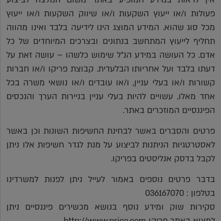
פעולות ו/או ייעוץ השקעות ו/או שיווק השקעות ו/או ייעוץ
מכל סוג שהוא. המידע המוצג הינו לידיעה בלבד ואינו מהווה
תחליף לייעוץ המתחשב בנתונים ובצרכים המיוחדים של כל
אדם. כל העושה במידע הנ"ל שימוש כלשהו – עושה זאת על
דעתו בלבד ועל אחריותו הבלעדית. קבוצת פריקו ו/או חברות
קשורות ו/או בעלי עניין, ו/או עובדים ו/או נושאי משרה בכל
אחד מאלו, עשויים להיות בעלי עניין בניירות הערך והנכסים
הפיננסיים המוזכרים באתר.
פרטים והסברים באשר לבחינת החשיפות השונות וכן באשר
לאסטרטגיות הניתנות לביצוע על מנת לגדר חשיפות אלו ניתן
לקבל בדסק אנליסטים בפריקו.
בדבר פרטים נוספים באמור לעייל ניתן לפנות למשרדינו
בטלפון : 036167070
סקירות שוק ומידע נוסף בנושא מכשירים פיננסיים ניתן
למצוא באתר פריקו http://www.prico.com