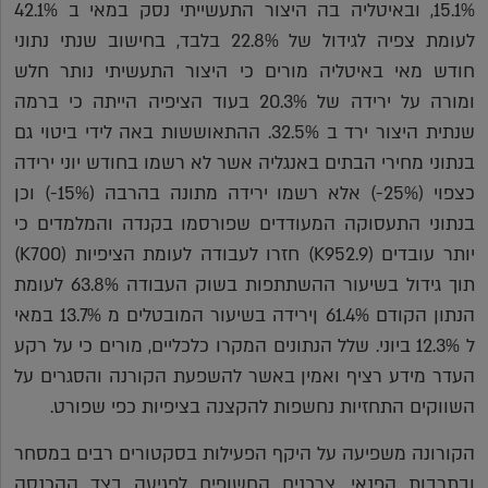
15.1%, ובאיטליה בה היצור התעשייתי נסק במאי ב 42.1%
לעומת צפיה לגידול של 22.8% בלבד, בחישוב שנתי נתוני
חודש מאי באיטליה מורים כי היצור התעשיתי נותר חלש
ומורה על ירידה של 20.3% בעוד הציפיה הייתה כי ברמה
שנתית היצור ירד ב 32.5%. ההתאוששות באה לידי ביטוי גם
בנתוני מחירי הבתים באנגליה אשר לא רשמו בחודש יוני ירידה
כצפוי (25%-) אלא רשמו ירידה מתונה בהרבה (15%-) וכן
בנתוני התעסוקה המעודדים שפורסמו בקנדה והמלמדים כי
יותר עובדים (K952.9) חזרו לעבודה לעומת הציפיות (K700)
תוך גידול בשיעור ההשתתפות בשוק העבודה 63.8% לעומת
הנתון הקודם 61.4% ןירידה בשיעור המובטלים מ 13.7% במאי
ל 12.3% ביוני. שלל הנתונים המקרו כלכליים, מורים כי על רקע
העדר מידע רציף ואמין באשר להשפעת הקורנה והסגרים על
השווקים התחזיות נחשפות להקצנה בציפיות כפי שפורט.
הקורונה משפיעה על היקף הפעילות בסקטורים רבים במסחר
ובתרבות הפנאי. צרכנים החשופים לפגיעה בצד ההכנסה