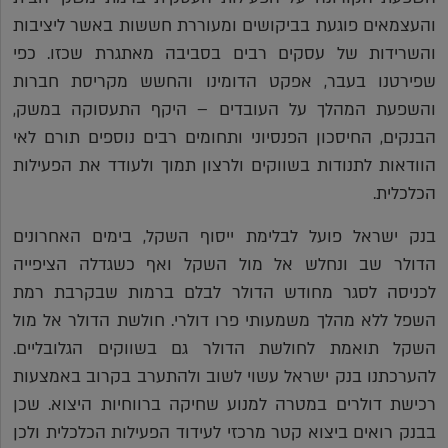
והעצמאים פוגעת בביקושים ומעוררת חששות באשר ליציבות
והשרידות של עסקים רבים בסביבה מאתגרת שכזו. כפי
שפירטנו בעבר, אפקט הדומינו והחשש מקריסת חברות
והשפעת המהלך על העובדים – היקף התעסוקה במשק,
הבנקים, החיסכון הפנסיוני ותחומים רבים נוספים תורם לאי
הוודאות לתנודות בשווקים ולרצון תמוך ולעודד את הפעילות
הכלכלית.
בנק ישראל פועל לבלימת ייסוף השקל, בימים האחרונים
הדולר שב ונחלש אל מול השקל ואף כשגדלה הציפייה
לכניסה לסגר מחודש הדולר לבלם ברמות שבקרבת רמת
השפל ללא מהלך משמעותי פרו דולרי. חולשת הדולר אל מול
השקל תואמת לחולשת הדולר גם בשווקים הגלובליים.
להערכתנו בנק ישראל עשוי לשוב ולהתערב בקרוב באמצעות
רכישת דולרים במטרה למנוע שחיקה ברווחיות היצוא. שכן
בבנק רואים ביצוא קטר מרכזי לעידוד הפעילות הכלכלית ולכן