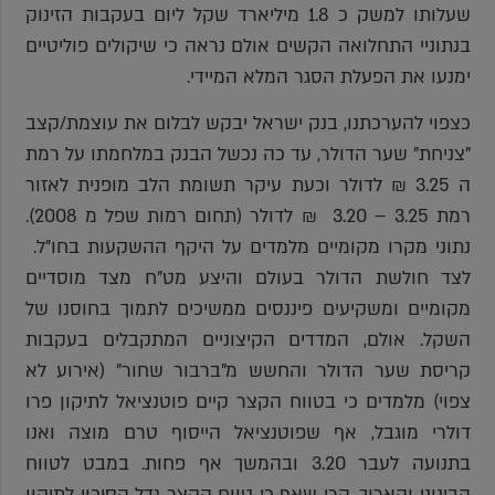
שעלותו למשק כ 1.8 מיליארד שקל ליום בעקבות הזינוק
בנתוניי התחלואה הקשים אולם נראה כי שיקולים פוליטיים
ימנעו את הפעלת הסגר המלא המיידי.
כצפוי להערכתנו, בנק ישראל יבקש לבלום את עוצמת/קצב
"צניחת" שער הדולר, עד כה נכשל הבנק במלחמתו על רמת
ה 3.25 ₪ לדולר וכעת עיקר תשומת הלב מופנית לאזור
רמת 3.25 – 3.20 ₪ לדולר (תחום רמות שפל מ 2008).
נתוני מקרו מקומיים מלמדים על היקף ההשקעות בחו"ל.
לצד חולשת הדולר בעולם והיצע מט"ח מצד מוסדיים
מקומיים ומשקיעים פיננסים ממשיכים לתמוך בחוסנו של
השקל. אולם, המדדים הקיצוניים המתקבלים בעקבות
קריסת שער הדולר והחשש מ"ברבור שחור" (אירוע לא
צפוי) מלמדים כי בטווח הקצר קיים פוטנציאל לתיקון פרו
דולרי מוגבל, אף שפוטנציאל הייסוף טרם מוצה ואנו
בתנועה לעבר 3.20 ובהמשך אף פחות. במבט לטווח
הבינוני והארוך, הרי שאף כי טווח הקצר גדל הסיכוי לתיקון