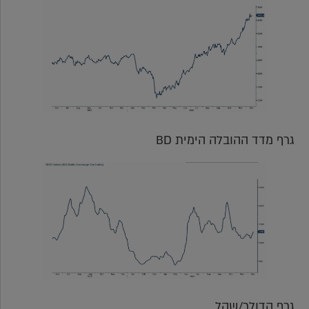
גרף מדד ההובלה הימית BD
גרף הדולר/שקל