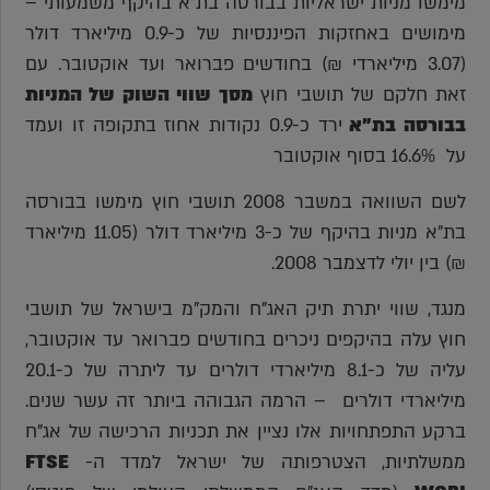
מימשו מניות ישראליות בבורסה בת"א בהיקף משמעותי –
מימושים באחזקות הפיננסיות של כ-0.9 מיליארד דולר
(3.07 מיליארדי ₪) בחודשים פברואר ועד אוקטובר. עם
זאת חלקם של תושבי חוץ
מסך שווי השוק של
המניות
בבורסה בת"א
ירד כ-0.9 נקודות אחוז בתקופה זו ועמד
על 16.6% בסוף אוקטובר
לשם השוואה במשבר 2008 תושבי חוץ מימשו בבורסה
בת"א מניות בהיקף של כ-3 מיליארד דולר (11.05 מיליארד
₪) בין יולי לדצמבר 2008.
מנגד, שווי יתרת תיק האג"ח והמק"מ בישראל של תושבי
חוץ עלה בהיקפים ניכרים בחודשים פברואר עד אוקטובר,
עליה של כ-8.1 מיליארדי דולרים עד ליתרה של כ-20.1
מיליארדי דולרים – הרמה הגבוהה ביותר זה עשר שנים.
ברקע התפתחויות אלו נציין את תכניות הרכישה של אג"ח
ממשלתיות, הצטרפותה של ישראל למדד ה-
FTSE