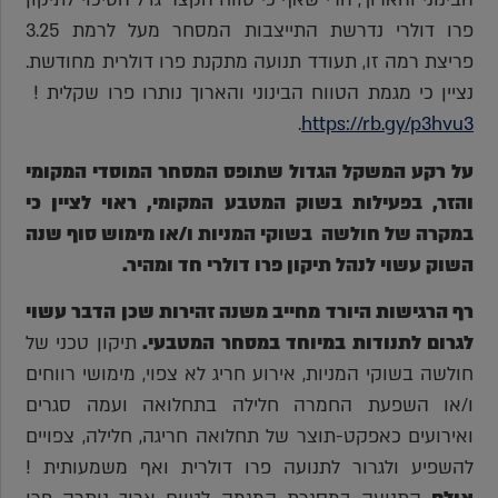
פרו דולרי נדרשת התייצבות המסחר מעל לרמת 3.25
פריצת רמה זו, תעודד תנועה מתקנת פרו דולרית מחודשת.
נציין כי מגמת הטווח הבינוני והארוך נותרו פרו שקלית !
.
https://rb.gy/p3hvu3
על רקע המשקל הגדול שתופס המסחר המוסדי המקומי
והזר, בפעילות בשוק המטבע המקומי, ראוי לציין כי
במקרה של חולשה
בשוקי המניות ו/או מימוש סוף שנה
השוק עשוי לנהל תיקון פרו דולרי חד ומהיר.
רף הרגישות היורד מחייב משנה זהירות שכן הדבר עשוי
לגרום לתנודות במיוחד במסחר המטבעי.
תיקון טכני של
חולשה בשוקי המניות, אירוע חריג לא צפוי, מימושי רווחים
ו/או השפעת החמרה חלילה בתחלואה ועמה סגרים
ואירועים כאפקט-תוצר של תחלואה חריגה, חלילה, צפויים
להשפיע ולגרור לתנועה פרו דולרית ואף משמעותית !