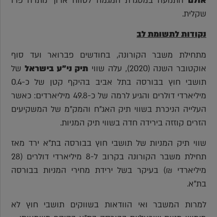
אולם
התנועה במסגרת המגמה לטווח ארוך נותרה פרו
שקלית.
נקודות לתשומת לב
מתחילת משבר הקורונה, בחודשים פברואר ועד סוף
אוקטובר השנה (2020), עלה שווי
תיק ני"ע בישראל
של
תושבי חוץ בבורסה בתל אביב בהיקף קטן של כ-0.4
מיליארדי דולרים והגיע לרמה של כ-49.8 מיליארדים: כאשר
העלייה הניכרת בשווי תיק האג"ח והמק"מ של המשקיעים
הזרים קוזזה בירידה חדה בשווי תיק המניות.
שווי תיק המניות של תושבי חוץ בבורסה בת"א ירד מאז
תחילת משבר הקורונה בקרוב ל-8 מיליארדי דולרים (28
מיליארדי ₪) בעיקר בשל ירידת מחירי המניות בבורסה
בת"א.
למרות המשבר ואי הוודאות בשווקים תושבי חוץ לא