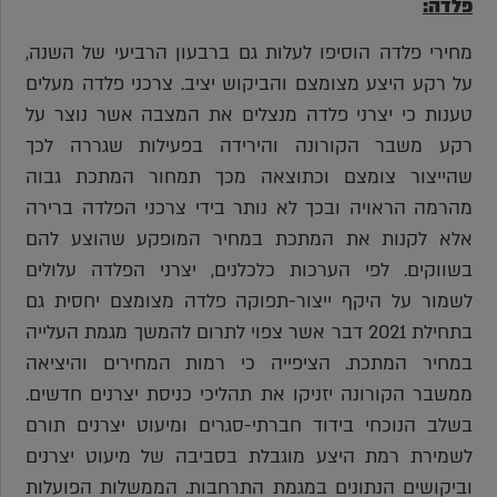
פלדה:
מחירי פלדה הוסיפו לעלות גם ברבעון הרביעי של השנה,
על רקע היצע מצומצם והביקוש יציב. צרכני פלדה מעלים
טענות כי יצרני פלדה מנצלים את המצבה אשר נוצר על
רקע משבר הקורונה והירידה בפעילות שגררה לכך
שהייצור צומצם וכתוצאה מכך תמחור המתכת גבוה
מהרמה הראויה ובכך לא נותר בידי צרכני הפלדה ברירה
אלא לקנות את המתכת במחיר המופקע שהוצע להם
בשווקים. לפי הערכות כלכלנים, יצרני הפלדה עלולים
לשמור על היקף ייצור-תפוקה פלדה מצומצם יחסית גם
בתחילת 2021 דבר אשר צפוי לתרום להמשך מגמת העלייה
במחיר המתכת. הציפייה כי רמות המחירים והיציאה
ממשבר הקורונה יזניקו את תהליכי כניסת יצרנים חדשים.
בשלב הנוכחי בידוד חברתי-סגרים ומיעוט יצרנים תורם
לשמירת רמת היצע מוגבלת בסביבה של מיעוט יצרנים
וביקושים הנתונים במגמת התרחבות. הממשלות הפועלות