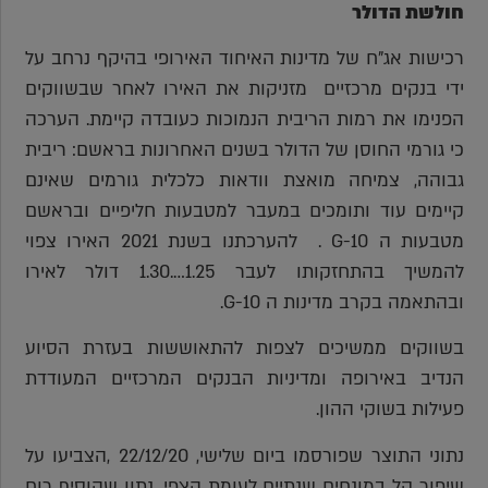
חולשת הדולר
רכישות אג"ח של מדינות האיחוד האירופי בהיקף נרחב על
ידי בנקים מרכזיים מזניקות את האירו לאחר שבשווקים
הפנימו את רמות הריבית הנמוכות כעובדה קיימת. הערכה
כי גורמי החוסן של הדולר בשנים האחרונות בראשם: ריבית
גבוהה, צמיחה מואצת וודאות כלכלית גורמים שאינם
קיימים עוד ותומכים במעבר למטבעות חליפיים ובראשם
מטבעות ה 10-G . להערכתנו בשנת 2021 האירו צפוי
להמשיך בהתחזקותו לעבר 1.25….1.30 דולר לאירו
ובהתאמה בקרב מדינות ה 10-G.
בשווקים ממשיכים לצפות להתאוששות בעזרת הסיוע
הנדיב באירופה ומדיניות הבנקים המרכזיים המעודדת
פעילות בשוקי ההון.
נתוני התוצר שפורסמו ביום שלישי, 22/12/20 ,הצביעו על
שיפור קל במונחים שנתיים לעומת הצפי, נתון שהוסיף רוח