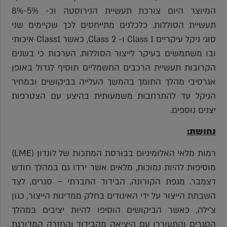
המיוצר היום צורכת תעשיית הנירוסטה וכ- 5%-8%
תעשיית הסוללות. כלכלנים מתייחסים לכך שקיימים שני
סוגי ניקל עיקריים Class 1 ו- Class 2, כאשר Class1 איכותי
ובו משתמשים בעיקר לייצור הסוללות. הערכות כי בשנים
הקרובות תעשיית הרכבים החשמליים תוסיף לגדול באופן
אגרסיבי מהלך התומך בהמשך העלייה בביקושים ובמחיר
הניקל עד להתרחבות משמעותית בהיצע עם הצטרפות
יצנים נוספים.
נחושת:
רמות מלאי האלומיניום בבורסת המתכות של לונדון (LME)
מוסיפות להיות נמוכות, מלאים אשר ירדו גם במהלך חודש
דצמבר. מגפת הקורונה, הבידוד החברתי – סגרים, לצד
השבתת הייצור על ידי האיגודים בחלק ממדינות הייצור, כגון
צ'ילה, כאשר הביקושים הוסיפו להיות יציבים במהלך
הסגרים והתעוררו עם היציאה מהבידוד והחזרה המדורגת