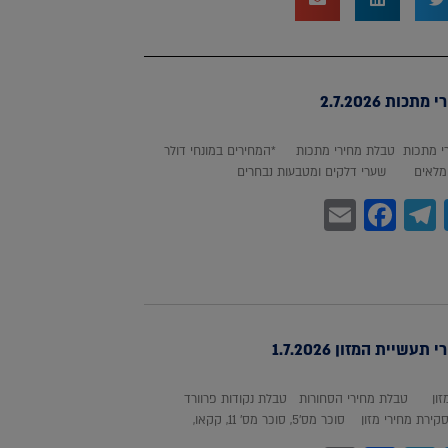
כות 2.7.2026
 מתכות טבלת מחירי מתכות *המחירים במונחי דולר
לאים שערי דלקים ומטבעות נבחרים
Facebook
Email
Telegram
WhatsA
Twitter
עשיית המזון 1.7.2026
מזון טבלת מחירי הסחורות טבלת נקודות פרוורד
חירי מזון סוכר מס'5, סוכר מס' 11, קקאו,