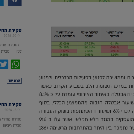
סקירת מחירי מת
יולי 20, 2026
לסקירת מחירי
לטון טבלת מ
pp
ם וממשיכה לפגוע בפעילות הכלכלית ולמנוע
קרא עוד
יות במרכז תשומת הלב בשבוע הקרוב כאשר
האיחוד והמדינות יפרסמו באירופה את נתוני האבטלה. הערכה כי האבטלה באיחוד האירופי עומדת על כ 8.1%
נות נפגעו כספרד (16%) ואיטליה (8.8%) צפוי שיעור אבטלה הגבוה מהממוצע הכללי. בסוף
סקירת מחירי ת
השבוע התפרסמו נתוני האבטלה בארה"ב לפיהם האבטלה ירדה לכדי 6% ושיעור ההשתתפות בשוק העבודה
יולי 13, 2026
עלה לכדי 61.5%. מרשימים במיוחד הם נתוני השינוי במספר המועסקים במגזר הלא חקלאי אשר עלו ב 916
סקירת מחירי 
טבלת ריביות סקירת מ
אלף מועסקים לעומת 468 אלף בלבד בחודש הקודם ! עליה אשר נתמכה בין היתר בהתרחבות מרשימה (136