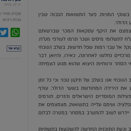
יוני 23, 2026
שוקי המניות. פער התשואות הגבוה שבין
סקירת מחירי 
טבלת ריביות סקירת מ
הדולר.
pp
 לצמצם את היקף עסקאות המכר שברשותם
"ח לתשלומי מיסים ושכר תרמו לעודפי מט"ח.
שקל אל עבר רמות שפל חדשות. בשלב הנוכחי
קרא עוד
זיים נחלשו לאחרונה, כאירו, והיואן דבר
הסחר ורווחיות היצוא שהוא מנוע הצמיחה
 הנוכחי אנו בשלב של תיקון טכני וכי כל זמן
לר. בנק ישראל מונע את הירידה המחודשת בשער הדולר. עודף
ילות המוסדיים הישראלים והזרים, תורמים
נפלציה ועימם עלייה בתשואות, מצמצמים את
ל יידרש לשוב להתערב במסחר במטרה לבלום
ה"ב וכעת התוכנית החדשה להשקעות בתשתיות