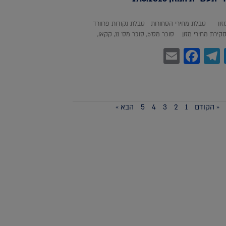
מזון טבלת מחירי הסחורות טבלת נקודות פרוורד
חירי מזון סוכר מס'5, סוכר מס' 11, קקאו,
Facebook
Email
Telegram
WhatsA
Twitter
« הקודם
1
2
3
4
5
הבא »