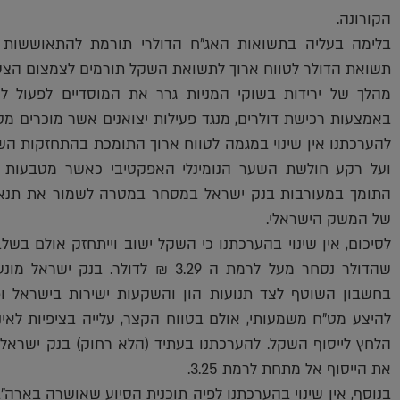
הקורונה.
בלימה בעליה בתשואות האג"ח הדולרי תורמת להתאוששות ב
תשואת הדולר לטווח ארוך לתשואת השקל תורמים לצמצום הצע 
מהלך של ירידות בשוקי המניות גרר את המוסדיים לפעול
באמצעות רכישת דולרים, מנגד פעילות יצואנים אשר מוכרים מט
להערכתנו אין שינוי במגמה לטווח ארוך התומכת בהתחזקות ה
ועל רקע חולשת השער הנומינלי האפקטיבי כאשר מטבעות מרכ
התומך במעורבות בנק ישראל במסחר במטרה לשמור את תנאי 
של המשק הישראלי.
לסיכום, אין שינוי בהערכתנו כי השקל ישוב וייתחזק אולם בשלב
שהדולר נסחר מעל לרמת ה 3.29 ₪ לדו
בחשבון השוטף לצד תנועות הון והשקעות ישירות בישראל ופע
להיצע מט"ח משמעותי, אולם בטווח הקצר, עלייה בציפיות לאי
הלחץ לייסוף השקל. להערכתנו בעתיד (הלא רחוק) בנק ישרא
את הייסוף אל מתחת לרמת 3.25.
בנוסף, אין שינוי בהערכתנו לפיה תוכנית הסיוע שאושרה באר