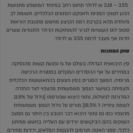
3.55 – 3.18 ₪ לדולר תחום רחב במיוחד המושפע מתנועות
ההון לשוקי המניות ולאפקט הנתונים הכלכליים. תשומת לב
מיוחדת תהא בקרבת רמת הקיצון מחשש מתגובת הוראות
סטופ לוס העשויות לגרור להתחזקות הדולר ולתנודות שערים
חדות אף מעבר לרמת 3.55 ₪ לדולר.
שוק המתכות
סין היבואנית הגדולה בעולם של גז נפגעת קשות מהנסיקה
במחירים על אף ההסדרים המקלים במסגרת הרכישה
מרוסיה. המשך הסגרים בסין פוגעים בהתאוששות הכלכלית
ולצמיחה בשיעור הנמוך משמעותית מהצפוי לצד החזרה
המדורגת לפעילות. נתוני היצוא שפורסמו [גידול של 11.8%
לעומת ציפייה ל 18.5%] מורים על גידול הנמוך משמעותית
מהצפוי כמו גם נתוני היבוא דבר הנובע בין היתר גם ממצב
השוקים בהם הביקושים יורדים עם העלייה בחשש ממיתון
כלכלי. סמני האטה תורמים להקטנת המלאים, ירידות מחירים