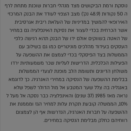
נוסקת ורמת הביקושים מצד מנהלי חברות שוכנת מתחת לרף
ה 50 נקודות (48.9 נק') מצב הצפוי לעודד את הבנק המרכזי
האירופאי להמשיך במדיניות של העלאת ריבית אגרסיבית
אשר הכרחית בכדי לעצור את נסיקת האינפלציה גם במחיר
של האטה בשווקים אולם ידו של הבנק תהא רגישה כלפי
העסקים בעידוד מהלכים מוניטריים כמו גם בשילוב עם
הממשלות בצד הפיסקלי בכדי לצמצם את ההשפעה על
הפעילות הכלכלית. הדרישות לעליות שכר משמעותיות ירדו
משולחן הדיונים ותשומת הלב מופנת לצעדי הממשלות
בבלימת ההשפעה של הנסיקה במחירי האנרגיה. כך לדוגמא
באנגליה בה צלל שער המטבע אל מול הדולר לשפל שלא
נראה מאז 1985 (37 שנים) והאינפלציה כבר נסקה אל מעל ל
10%, הממשלה קובעת תקרת עלות למחיר הגז ומממנת את
ההשפעה על חברות האנרגיה, הנדרשות אף הן לצמצום
רווחיהם כחלק מבלימת הנסיקה במחירים.