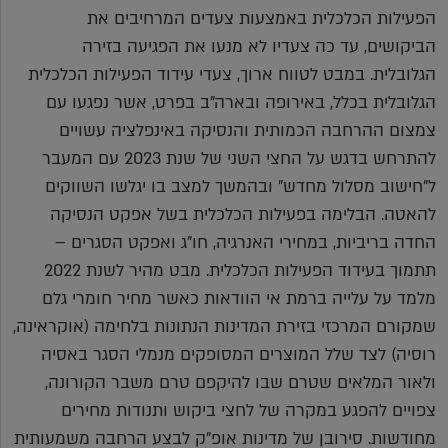
הפעילות הכלכלית באמצעות צעדים המרחיבים את
הביקושים, עד כה צעדיו לא מנעו את הפגיעה בזירה
הגלובלית. במבט לטווח ארוך, צעדי עידוד הפעילות הכלכלית
הגלובלית בכלל, באירופה ובארה"ב בפרט, אשר נפגעו עם
צמצום ההרחבה הכמותית והנסיקה באינפלציה עשויים
להתרחש בדגש על החצי השני של שנת 2023 עם המעבר
ל"חישוב מסלול מחדש" ובהמשך למצב בו יגלשו השווקים
להאטה. הבלימה בפעילות הכלכלית בשל אפקט הנסיקה
החדה בריביות, במחירי האנרגיה, חו"ג ואפקט הסגרים –
תתמוך בעידוד הפעילות הכלכלית. מבט מהיר לשנת 2022
מלמד על עלייה ברמת אי הוודאות כאשר מחיר חומרי גלם
שמקורם המרכזי בזירת המדינות הנתונות בלחימה (אוקראינה,
רוסיה) לצד שלל המוצרים המסופקים מנמלי הסגר באסיה
ולאור המלאים שטרם שבו להיקפם טרם משבר הקורונה,
צפויים להפגע במקרה של לחצי ביקוש ותנודות מחירים
מחודשות. סירובן של מדינות אופ"ק לבצע הרחבה משמעותית