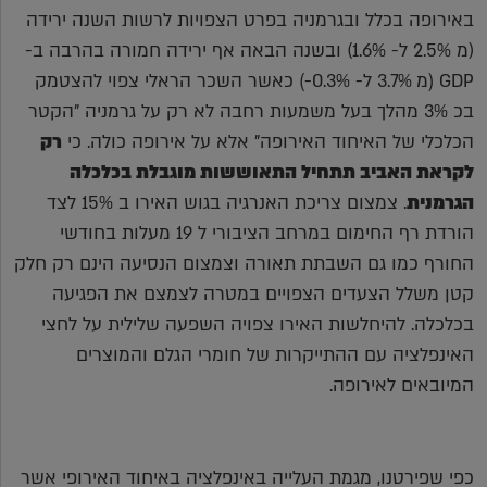
באירופה בכלל ובגרמניה בפרט הצפויות לרשות השנה ירידה
(מ 2.5% ל- 1.6%) ובשנה הבאה אף ירידה חמורה בהרבה ב-
GDP (מ 3.7% ל- 0.3%-) כאשר השכר הראלי צפוי להצטמק
בכ 3% מהלך בעל משמעות רחבה לא רק על גרמניה "הקטר
הכלכלי של האיחוד האירופה" אלא על אירופה כולה. כי
רק
לקראת האביב תתחיל התאוששות מוגבלת בכלכלה
הגרמנית
. צמצום צריכת האנרגיה בגוש האירו ב 15% לצד
הורדת רף החימום במרחב הציבורי ל 19 מעלות בחודשי
החורף כמו גם השבתת תאורה וצמצום הנסיעה הינם רק חלק
קטן משלל הצעדים הצפויים במטרה לצמצם את הפגיעה
בכלכלה. להיחלשות האירו צפויה השפעה שלילית על לחצי
האינפלציה עם ההתייקרות של חומרי הגלם והמוצרים
המיובאים לאירופה.
כפי שפירטנו, מגמת העלייה באינפלציה באיחוד האירופי אשר