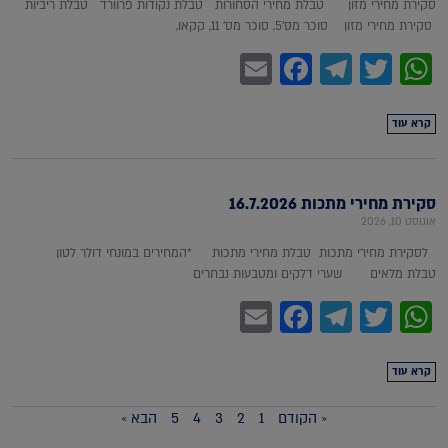
סקירת מחירי מזון טבלת מחירי הסחורות טבלת נקודות פרוורד טבלת ריביות
סקירת מחירי מזון סוכר מס'5, סוכר מס' 11, קקאו,
Facebook
Email
Telegram
WhatsApp
Twitter
קרא עוד
סקירת מחירי מתכות 16.7.2026
אוגוסט 10, 2026
לסקירת מחירי מתכות טבלת מחירי מתכות *המחירים במונחי דולר לטון
טבלת מלאים שערי דלקים ומטבעות נבחרים
Facebook
Email
Telegram
WhatsApp
Twitter
קרא עוד
« הקודם
1
2
3
4
5
הבא »