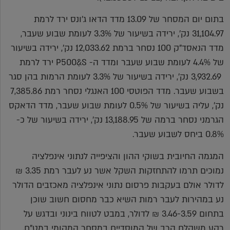
בתום יום המסחר של 13.09 מדד הדאו ג'ונס ירד לרמת
31,104.97 נק', ירידה בשיעור של 3.3% לעומת שבוע שעבר,
מדד הנאסד"ק 100 נסחר ברמת 12,033.62 נק', ירידה בשיעור
של 4.4% לעומת שבוע שעבר ומדד ה- P500ַ&S ירד לרמת
3,932.69 נק', ירידה בשיעור של 3.3% לעומת הרמות בהן סגר
בשבוע שעבר. מדד הפוטסי 100 האנגלי נסחר רמת 7,385.86
נק', עליה בשיעור של 0.5% לעומת שבוע שעבר, מדד הדאקס
הגרמני נסחר ברמה של 13,188.95 נק', ירידה בשיעור של כ-
0.8% ביחס לשבוע שעבר.
המגמה החיובית בשוקי ההון והציפייה לנתוני אינפלציה
נמוכים תרמו להתחזקות השקל אשר נע לעבר רמת 3.35 ₪
לדולר אולם בעקבות פרסום נתוני אינפלציה מאכזבים הדולר
נע במהירות לעבר רמות השיא כבר מחסום חשוב שוכן
בתחום 3.46-3.59 ₪ לדולר, במבט לטווח בינוני ובדגש על
רקע משקלם הרב של המוסדיים במסחר המקומי במט"ח,