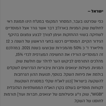
ישראל –
כפי שפרטנו בעבר, המסחר המקומי במט"ח הינו תמונת ראי
לחולשת שוק המניות בארה"ב דבר אשר גורר אצל המוסדיים
לשחיקה בשווי ההחזקות ועימן לצורך לבצע צמצום בהיקף
הגידור הקיים. המוסדיים רכשו בחצי הראשון של השנה כ 12
מיליארד ד' כ 50% מהמכירות שבוצעו בשנת 2021. במהלכם
זה המוסדיים הורידו את החשיפה המצרפית לכדי 15%,
מהלכים התורמים לביקוש הער לדולר עם חולשת שוק
המניות. פעילות יצואנים וחברות ציבוריות הנדרשים לשקלים
בולמת את פיחות השקל. בנוסף, תנועות ההון הנרחבות
להשקעה בישראל [כגון לאג"ח שקלי במסגרת השקעות
לקוחות מוסדיים בעולם בקרן האג"ח הממשלתיות הגלובלית
"WGBI", שוק ני"ע ופעילותם של יצואנים, חברות ועוד] תורמות
לחוסנו של השקל.