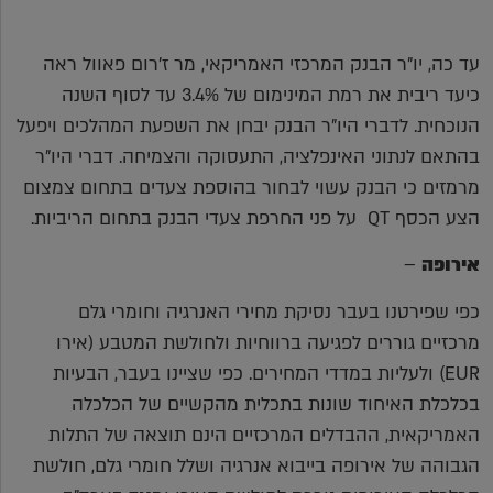
עד כה, יו"ר הבנק המרכזי האמריקאי, מר ז'רום פאוול ראה
כיעד ריבית את רמת המינימום של 3.4% עד לסוף השנה
הנוכחית. לדברי היו"ר הבנק יבחן את השפעת המהלכים ויפעל
בהתאם לנתוני האינפלציה, התעסוקה והצמיחה. דברי היו"ר
מרמזים כי הבנק עשוי לבחור בהוספת צעדים בתחום צמצום
הצע הכסף QT על פני החרפת צעדי הבנק בתחום הריביות.
אירופה
–
כפי שפירטנו בעבר נסיקת מחירי האנרגיה וחומרי גלם
מרכזיים גוררים לפגיעה ברווחיות ולחולשת המטבע (אירו
EUR) ולעליות במדדי המחירים. כפי שציינו בעבר, הבעיות
בכלכלת האיחוד שונות בתכלית מהקשיים של הכלכלה
האמריקאית, ההבדלים המרכזיים הינם תוצאה של התלות
הגבוהה של אירופה בייבוא אנרגיה ושלל חומרי גלם, חולשת