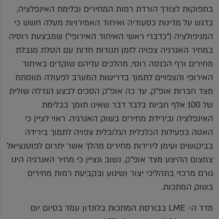
בתפוקות לצורך הורדת רמות המחירים ובלימת האינפלציה,
בדגש על מדינות כסעודיה ואיחוד האמירויות מעלה חשש כי
המניפולציה ("כדברי ראשי האיחוד האירופי") שמבצעת רוסיה
במחיר האנרגיה צפויה לזמן תנודות חדות עם הטלת מגבלת
מחירים ורף הכנסה רוסי, מהלכים עליהם שוקדים באיחוד
האירופי והצפויים לתמוך בדרישות המערב לפעולה מווסתת
מצד חברות אופ"ק. עד כה אופ"ק הסכים לבצע הגדלה שולית
של 100 אלף חביות בלבד דבר שאינו תומך בבלימת
האינפלציה ובירידת מחירים בשוק האנרגיה. ראוי לציין כי
האטה בפעילות הכלכלית הגלובלית צפויה לתמוך בירידה
בביקושים ועימן לירידות מחירים מהלך אשר יתרום לפוטנציאל
צמצום ההיצע מצד אופ"ק. נשוב ונציין כי מחיר האנרגיה הינו
גורם מרכזי בתהליכי יצור ושינוע ובקביעת רמות מחירים
בשוק המתכות.
מדד ה- LME בבורסת המתכות בלונדון עמד בסיום יום