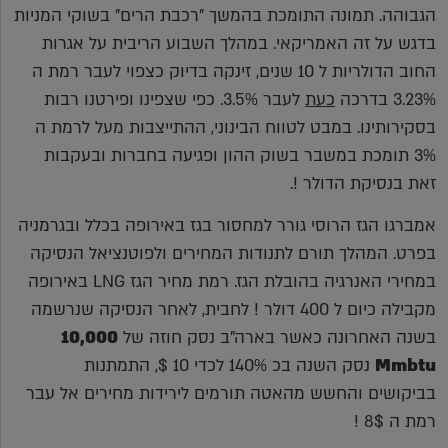
הגבוהה. תמונה התומכת בהמשך "רכבת הרים" בשוקי המניות
בדגש על זה האמריקאי. במהלך השבוע הריבית על אגרות
החוב הדולריות ל 10 שנים, זינקה בדיוק כצפוי לעבר רמת ה
3.23% בדרכה
כעת
לעבר 3.5%. כפי שצפינו ופירטנו רבות
בסקירותינו. במבט לטווח הבינוני, ההתייצבות מעל לרמת ה
3% תומכת במשבר בשוק ההון ופגיעה בחברות ובעקבות
זאת בנסיקת הדולר !.
אמברגו הגז הרוסי גורר למחסור בגז באירופה בכלל ובגרמניה
בפרט. המהלך תורם לתנודות המחירים ולפוטנציאל הנסיקה
במחירי האנרגיה בהובלת הגז. רמת מחיר הגז LNG באירופה
מקבילה כיום ל 400 דולר ! לחבית, לאחר הנסיקה שנרשמה
בשנה האחרונה כאשר בארה"ב נסק חוזה של
10,000
Mmbtu
נסק השנה בכ 140% לכדי 10 $, התמתנות
בביקושים והחשש מהאטה תורמים לירידות מחירים אל עבר
רמת ה 8$ !