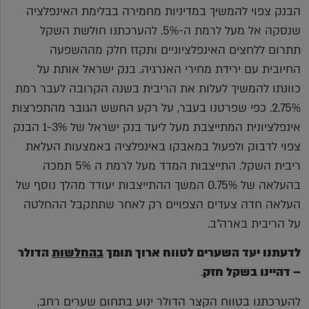
הבנק צפוי להמשיך במדיניות מחמירה בבלימת האינפלציה
שנסקה אל מעל לרמת ה-5%. להערכתנו חולשת השקל
תתרום ללחצים האינפלציוניים ותקזז חלק מההשפעה
החיובית עם ירידת מחירי האנרגיה. בנק ישראל אותת על
כוונתו להמשיך לעלות את הריבית בשנה הקרובה לעבר רמת
2.75%. כפי שפרטנו בעבר, על רקע החשש הגובר מהתפרצות
אינפלציונית המתייצבת מעל ליעד בנק ישראל של 1-3% הבנק
צפוי לדבוק ולפעול במאבקו באינפלציה באמצעות העלאת
ריבית השקל. התייצבות המדד מעל לרמת ה 5% תמכה
בהעלאה של 0.75% המשך ההתייצבות יעודד מהלך נוסף של
העלאה חדה צעדים הצפויים רק לאחר שתתקבל ההחלטה
על הריבית בארה"ב.
לדעתנו יעד השערים לטווח ארוך תומך
בהחלשות
הדולר
– דהיינו בשקל חזק
.
להערכתנו בטווח הקצר הדולר ינוע בתחום שערים רחב,