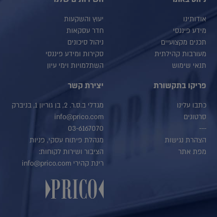
אודותינו
יעוץ והשקעות
מידע פיננסי
חדר עסקאות
תכנים מקצועיים
ניהול סיכונים
מעורבות קהילתית
סקירות ומידע פיננסי
תנאי שימוש
השתלמויות וימי עיון
פריקו בתקשורת
יצירת קשר
כתבו עלינו
מגדלי ב.ס.ר. 2, בן גוריון 1, בניברק
סרטונים
info@prico.com
03-6167070
---
הצהרת נגישות
מנהלת פיתוח עסקי, פניות
מפת אתר
הציבור ושירות לקוחות:
רינת קהירי info@prico.com