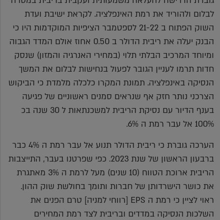
גוברת הדרישה להעלאה משמעותית ועקבית בריבית במטרה
לבלום ולהוריד את רמת האינפלציה. לקראת ישיבת ועדת
השוק הפתוח ב 21-22 לספטמבר הציפיות המוקדמות היו כי
הבנק יעלה את ריבית הדולר ב 0.50 אחוז אולם המדד הגבוה
ומיוחד המרכיב הבלתי תלוי (במחירי האנרגיה והמזון) שנסק
חדות תרמו לעניין הגובר לפעול בנחישות לבלום את המשך
הנסיקה באינפלציה. תמונת המקרו כלכלה מלמדת כי הביקוש
הצרכני נותר חזק אף שנראים סמנים ראשוניים של פגיעה
בענף הדיור עם נסיקת הריבית למשכנתאות ל 30 שנה בכ
100% אל עבר רמת ה 6%.
הערכה גוברת כי ריבית הדולר תנוע אל עבר רמת ה 4% כבר
ברבעון הראשון של שנת 2023. כפי שפרטנו בעבר, התייצבות
הריבית ארוכת הטווח (10 שנים) מעל לרמת ה 3% מאתגרת
את כושר הישרדותן של חברות ותומך בחולשת שוק ההון.
ראוי לציין כי רמת ה EPS [רווחי למניה] טרם הפנים את
השלכות הנסיקה במדדים ובריבית לצד רמת המחירים