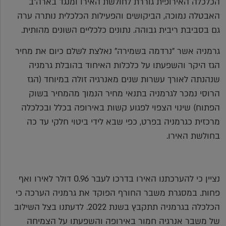
הכלכלה האירופית גוררת לחולשת האירו ומנגד בארה"ב
האבטלה נמוכה, הביקושים והפעילות הכלכלית נותרה ערה
גם בסביבת ריבית גבוהה. נתונים כלכליים השונים מהותית.
גרמניה אשר "נרדמה בשמירה" נאלצת לשלם כיום את מחיר
הגז היקר והשפעתו על כלכלות האיחוד בהובלת גרמניה
שנהנתה לאורך עשרות שנים מאנרגיה זולה במיוחד (הגז
הרוסי נמכר לגרמניה בתנאי מחיר הנמוך מהמחיר בשוק
הפתוח) שינוי הצפוי לפגוע קשות באירופה בכלל ובכלכלה
מרכזית כגרמניה בפרט, כפי שבא לידי ביטוי חלקי עד כה
בחולשת האירו.
נציין כי להערכתנו האירו בדרכו לעבר 0.96 דולר לאירו ואף
פחות. במסגרת משבר החורף הפוקד את גרמניה הערכה כי
הכלכלה בגרמניה תתקבץ בשנת 2022. לדעתנו בצל השילוב
של משבר אנרגיה חמור באירופה והשפעתו על הצמיחה