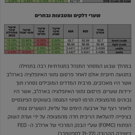
שערי דלקים ומטבעות נבחרים
במהלך שבוע המסחר התנהל בתנודתיות רבה בתחילה
בתנועה חיובית אולם לאחר פרסום נתוני האינפלציה בארה"ב
אשר היו מאכזבים, מרבית המדדים המובילים נסחרו תוך
ירידות שערים. פרסום נתוני האינפלציה בארה"ב, אשר היו
גבוהים מהמצופה תרמו לשינוי המגמה בשווקים הפיננסיים
ולאחר רצף של ארבעה הימים של עליות, השערים צנחו
בציפייה להעלאת הריבית חדה מהמצופה על ידי ועדת השוק
הפתוח (FOMC) שע"י הבנק המרכזי של ארה"ב ה- FED
בישיבה הקרובה (21-22 לספטמבר).