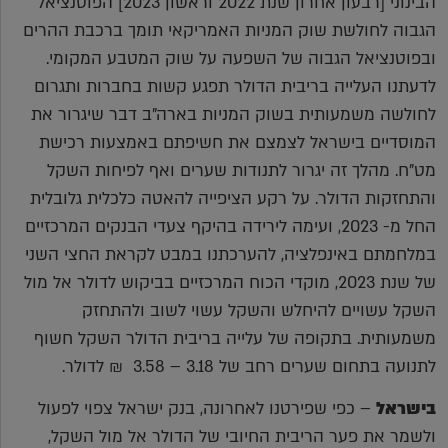
הבינוני [רבעון אחרון שנת 2022 וראשון 2023] הפוטנציאל
הגבוה לחולשת שוק המניות האמריקאי תומך ברכבת ההרים
ובפוטנציאל הגבוה של השפעה על שוק המטבע המקומי.
לדעתנו העלייה בריבית הדולר תפגע קשות בחברות ותגרום
לחולשה משמעותית בשוק המניות בארה"ב דבר שיגרור את
המוסדיים בישראל לצמצם את חשיפתם באמצעות רכישת
מט"ח. מהלך זה יגרור לתנודות שערים ואף לפיחות השקל
והתחזקות הדולר. על רקע הציפייה להאטה כלכלית גלובלית
החל מ- 2023, ועימה לירידה בהיקף צעדי הבנקים המרכזיים
במלחמתם באינפלציה, להערכתנו במבט לקראת החצי השני
של שנת 2023, מוקדי הכוח המרכזיים בביקוש לדולר אל מול
השקל עשויים להיחלש והשקל עשוי לשוב ולהתחזק
משמעותית. בתקופה של עלייה בריבית הדולר השקל חשוף
לתנועה בתחום שערים רחב של 3.18 – 3.58 ₪ לדולר.
בישראל
– כפי שפירטנו לאחרונה, בנק ישראל צפוי לפעול
ולשמר את פער הריבית החיובי של הדולר אל מול השקל,