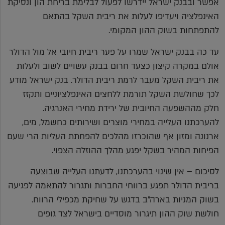
אפשר ובבנק ישראל יידרשו לפעול לבלימת בריחת הון ונסיקת
האינפלציה ויעדיפו לעלות את ריבית השקל בהתאם
להתפתחות בשוק ההון המקומי.
עד כה בבנק ישראל שמרו על פער ריבית חיובי אל מול הדולר
אולם במקרה קיצון כצעד חרום בבנק עשויים לשוב ולעלות
את ריבית השקל מעבר לרמת ריבית הדולר. בנק ישראל מודע
לכך שחולשת השקל תורמת ללחצים האינפלציוניים ותקזז
חלק מההשפעה החיובית של ירידת מחירי האנרגיה.
להערכתנו העלייה במחירי מוצרים ושירותים כחשמל, מים,
ארנונה ומזון אף שהוכרזו מהלכים להפחתת העליות הרי שעם
הפיחות המהיר בשקל יפגע מהלך ההוזלה הצפוי.
לסיכום – אין שינוי בהערכתנו, לדעתנו העלייה שבוצעה
בריבית הדולר תפגע ברווחי החברות ותגרור להתאמה לפגיעה
בשוק המניות בארה"ב בדגש על שחיקת מכפילי הרווח.
חולשת שוק ההון תיגרור מוסדיים בישראל לצד גופים