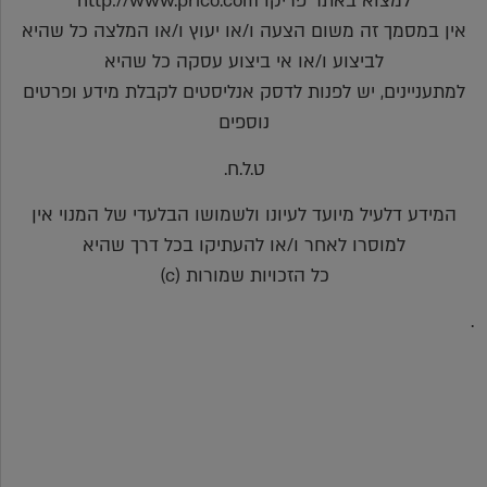
למצוא באתר פריקו http://www.prico.com
אין במסמך זה משום הצעה ו/או יעוץ ו/או המלצה כל שהיא
לביצוע ו/או אי ביצוע עסקה כל שהיא
למתעניינים, יש לפנות לדסק אנליסטים לקבלת מידע ופרטים
נוספים
ט.ל.ח.
המידע דלעיל מיועד לעיונו ולשמושו הבלעדי של המנוי אין
למוסרו לאחר ו/או להעתיקו בכל דרך שהיא
כל הזכויות שמורות (c)
.