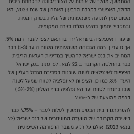
המתמשך. מהלך של איתות על הצורך/כוונה להפחתת ריבית
הדולר, האפשרי בקרבת הרבעון האחרון של שנת 2023, יהא
משום סמן לתנועה משמעותית של עליות בשוק המניות
ובמקביל יתמוך בהצע מט"ח בזירה המקומית.
שיעור האינפלציה בישראל ירד בהתאם לצפי לעבר רמת 5%,
אך זו עדיין רמה הגבוהה משמעותית מטווח היעד (1-3) דבר
המחייב את בנק ישראל להמשיך במדיניות העלאת הריבית
כבר בהחלטה הקרובה ב 22 למאי. לפי נתוני בנק ישראל
הציפיות לאינפלציה לשנה שוכנות בסביבת הגבול העליון של
היעד -3%. כמו כן, הציפיות לאינפלציה לטווח שמעל לשנה
שבו בחזרה לטווח יעד האינפלציה ברף העליון (2%-3% )
ברמה ממוצעת של כ-2.6%.
להערכתנו ריבית הבסיס תמשיך לעלות לעבר – 4.75% כבר
בישיבה הקרובה של הוועדה המוניטרית של בנק ישראל (22
במאי 2023), אולם על רקע משבר הרפורמה השיפוטית