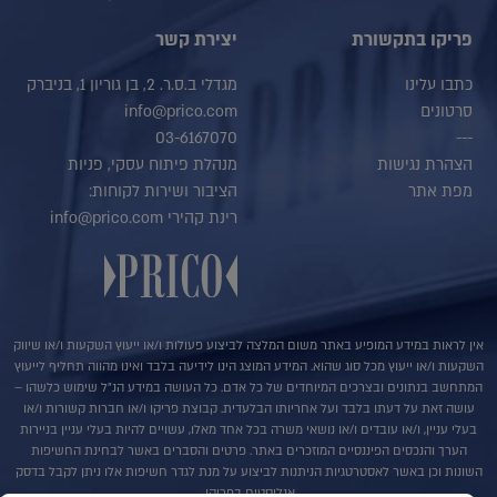
פריקו בתקשורת
יצירת קשר
כתבו עלינו
מגדלי ב.ס.ר. 2, בן גוריון 1, בניברק
סרטונים
info@prico.com
03-6167070
---
הצהרת נגישות
מנהלת פיתוח עסקי, פניות
מפת אתר
הציבור ושירות לקוחות:
רינת קהירי info@prico.com
אין לראות במידע המופיע באתר משום המלצה לביצוע פעולות ו/או ייעוץ השקעות ו/או שיווק
השקעות ו/או ייעוץ מכל סוג שהוא. המידע המוצג הינו לידיעה בלבד ואינו מהווה תחליף לייעוץ
המתחשב בנתונים ובצרכים המיוחדים של כל אדם. כל העושה במידע הנ"ל שימוש כלשהו –
עושה זאת על דעתו בלבד ועל אחריותו הבלעדית. קבוצת פריקו ו/או חברות קשורות ו/או
בעלי עניין, ו/או עובדים ו/או נושאי משרה בכל אחד מאלו, עשויים להיות בעלי עניין בניירות
הערך והנכסים הפיננסיים המוזכרים באתר. פרטים והסברים באשר לבחינת החשיפות
השונות וכן באשר לאסטרטגיות הניתנות לביצוע על מנת לגדר חשיפות אלו ניתן לקבל בדסק
אנליסטים בפריקו.