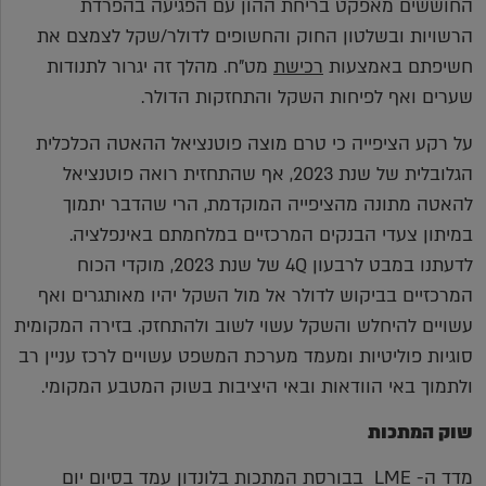
החוששים מאפקט בריחת ההון עם הפגיעה בהפרדת
הרשויות ובשלטון החוק והחשופים לדולר/שקל לצמצם את
חשיפתם באמצעות
רכישת
מט"ח. מהלך זה יגרור לתנודות
שערים ואף לפיחות השקל והתחזקות הדולר.
על רקע הציפייה כי טרם מוצה פוטנציאל ההאטה הכלכלית
הגלובלית של שנת 2023, אף שהתחזית רואה פוטנציאל
להאטה מתונה מהציפייה המוקדמת, הרי שהדבר יתמוך
במיתון צעדי הבנקים המרכזיים במלחמתם באינפלציה.
לדעתנו במבט לרבעון 4Q של שנת 2023, מוקדי הכוח
המרכזיים בביקוש לדולר אל מול השקל יהיו מאותגרים ואף
עשויים להיחלש והשקל עשוי לשוב ולהתחזק. בזירה המקומית
סוגיות פוליטיות ומעמד מערכת המשפט עשויים לרכז עניין רב
ולתמוך באי הוודאות ובאי היציבות בשוק המטבע המקומי.
שוק המתכות
מדד ה- LME בבורסת המתכות בלונדון עמד בסיום יום