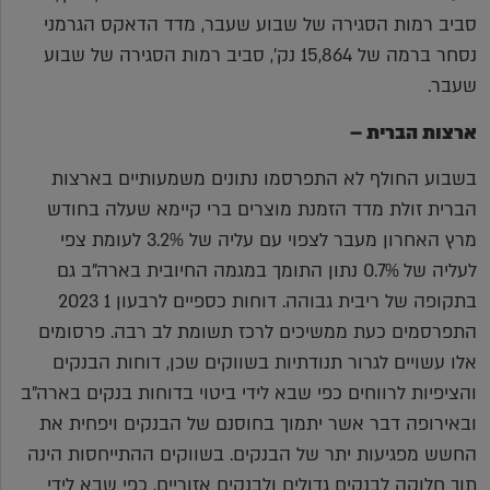
סביב רמות הסגירה של שבוע שעבר, מדד הדאקס הגרמני
נסחר ברמה של 15,864 נק', סביב רמות הסגירה של שבוע
שעבר.
ארצות הברית –
בשבוע החולף לא התפרסמו נתונים משמעותיים בארצות
הברית זולת מדד הזמנת מוצרים ברי קיימא שעלה בחודש
מרץ האחרון מעבר לצפוי עם עליה של 3.2% לעומת צפי
לעליה של 0.7% נתון התומך במגמה החיובית בארה"ב גם
בתקופה של ריבית גבוהה. דוחות כספיים לרבעון 1 2023
התפרסמים כעת ממשיכים לרכז תשומת לב רבה. פרסומים
אלו עשויים לגרור תנודתיות בשווקים שכן, דוחות הבנקים
והציפיות לרווחים כפי שבא לידי ביטוי בדוחות בנקים בארה"ב
ובאירופה דבר אשר יתמוך בחוסנם של הבנקים ויפחית את
החשש מפגיעות יתר של הבנקים. בשווקים ההתייחסות הינה
תוך חלוקה לבנקים גדולים ולבנקים אזוריים, כפי שבא לידי