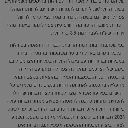
של המוסדיים בחו"ל אשר גורר לפעילות בהיקפים משמעותיים
בשוק הדולר/שקל ותורם לתנודות השערים, לדעתנו המהלך
צפוי להמשך גם בשנה הנוכחית. מנגד נציין כי מהלך של
הסדרת משבר הרפורמה השיפוטית צפוי לתמוך בייסוף מהיר
וירידה שע"ח לעבר רמת 3.5 ₪ לדולר.
כפי שכתבנו רבות, רמת הריבית הגבוהה וההאטה בפעילות
הכלכלית טרם באו לידי ביטוי משמעותי בנתוני החברות
במכירות וברווחיות עם גילגול העלייה בעלויות היצרנים לעבר
כיסם של הצרכנים, מהלך זה צפוי להתמתן עם הירידה
בהכנסה הפנויה, בעקבות העלייה בהוצאות בקצב המהיר
מהעלייה בהכנסה. לאחרונה דוחות בנקים זרים מלמדים על
הקשיים בפירעון אשראי מצד לקוחות לצד חברות שהחלו
להפחית תחזיות כהכנה להאטה הצפויה. מנתוני חברות עולה
כי שעון החול רץ וכי חברות גייסו בעבר הון רב וכי עד לשנת
2024 חברות רבות מצוידות במלאי מזומנים מספק. משמע
לצורך ביצוע תוכניות ההשקעה ולפעילותם, חברות אינן