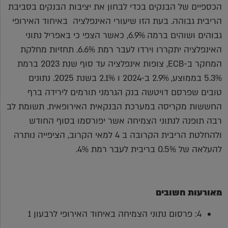
הכספיים של הבנקים בכדי לבחון את יציבות הבנקים בסביבת
הריבית גבוהה. בעת הזו שיעורי האינפלציה באיחוד האירופי
גבוהים ושוהים ברמה 6.9%, כאשר הצפי כי באפריל נתוני
האינפלציה יתקררו וירדו לעבר רמת 6.6%. תחזיות מחלקת
המחקר ב-ECB, צופות אינפלציה עד סוף שנת 2023 ברמת
5.3% בממוצע, 2.9% ב-2024 ו 2.1% בשנת 2025. נתונים
טובים שפרסם דויטשה בנק הגרמני תורמים לירידה ברף
החששות מקריסה במערכת הבנקאית האירופאית. תשומת לב
רבה תופנה לנתוני הצמיחה אשר יפורסמו בסוף החודש
ולהחלטת הריבית הקרובה ב 4 למאי הקרוב, הציפייה נותרה
להעלאה של 0.5% בריבית לעבר רמת 4%.
מאורעות חשובים
4: פרסום נתוני הצמיחה באיחוד האירופי לרבעון 1