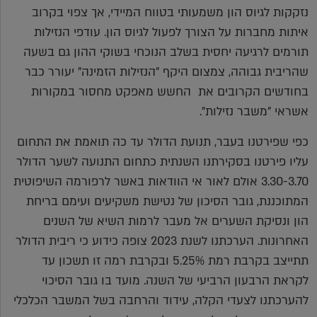
נזקקות לגיוס הון משמעותי בטווח המיידי, אך צפוי בקרוב
איתות מחברות על הצורך לפעול לגיוס הון. עודפי הנזילות
תורמים לרגיעה יחסית בשלב הנוכחי בשוקי ההון גם בשעה
שהריבית גבוהה, צמצום היקף "הנזילות הזמינה" יעורר כבר
בחודשים הקרובים את החשש מאפקט מחסור במקורות
אשראי "משבר נזילות".
כפי שפירטנו בעבר, תנועת הדולר עד כה תואמת את התחום
עליו פירטנו בסקירתנו השנתית כתחום התנועה לשער הדולר
3.30-3.70 אולם לאור אי הוודאות באשר לרפורמה השיפוטית
המתוכננת, גובר הסיכון של נטישת משקיעים ועימם בריחת
הון ונסיקת השערים אל מעבר לרמות השיא של השנים
האחרונות. הערכתנו לשנת 2023 צופה כידוע כי ריבית הדולר
תתייצב בקרבת רמת 5.25% ובקרבת רמה זו תשכון עד
לקראת הרבעון הרביעי של השנה. מועד בו גובר הסיכוי
להערכתנו לצעדי הקלה, עידוד והרחבה בשל המשבר הכלכלי