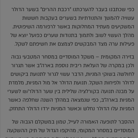
כפי שכתבנו בעבר להערכתנו "רכבת ההרים" בשער הדולר
עשויה להמשך והתנודתיות בשערים בעקבות חששות
המשקיעים מעתיד המחלוקות באשר לרפורמה השיפוטית.
מהלך העשוי לשוב ולתמוך בתנודות שערים כפועל יוצא של
פעילות ערה מצד המבקשים לצמצם את חשיפתם לשקל.
בזירה המקומית – משקל המוסדיים במסחר המטבעי גבוה
ולכן במקרה של העלאת ריבית נוספת בארה"ב אשר תגרור
לחולשה בשוקי המניות, הדבר עשוי לגרור לתנועת ביקושים
לדולר ולפיחות השקל. תנועת הדולר אל מול המניות, מלמדת
על מבנה תנועה בקורלציה שלילית בין שער הדולר/₪ לשערי
המניות בארה"ב, כפי שנמצאה במהלך השנה שחלפה כאשר
המניות עלו הדולר נחלש וכאשר המניות ירדו הדולר התחזק.
ההסבר לתופעה האמורה לעייל, טמון במשקלם הגבוה של
המוסדיים במסחר המקומי, מהיקפו הגדול של תיק ההשקעה