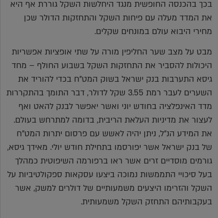
בכך בהכנסה החופשית מנגד היחלשות השקל גוררת אף היא
את המדד מעלה עם פיחות השקל והתחזקות הדולר שכן
מחירי היבוא עולם במונחים שקלים.
מבט על מצב שער החליפין מורה על שתי אופציות אפשריות
היכולות להסביר את התחזקות השקל בשבוע החולף – מחד
גיסא התערבות בנק ישראל בשוק המט"ח בכדי להוריד את
השערים לעבר רמת 3.55 שקל לדולר, דבר התומך בהתקררות
מדד האינפלציה בחודש יוני ואשר יאפשר לבנק להאט ואף
לעצור את מדיניות העלאת הריבית, בדומה למתרחש בעולם.
את המידע הנ"ל, ניתן יהיה לאשש עם פרסום יתרות המט"ח
של בנק ישראל אשר יפורסמו בתחילת חודש יולי. מאידך גיסא,
גורמים מוסדיים זרים אשר ראו ברפורמה השיפוטית כמהלך
בעל סיכויי התממשות נמוכה ביצעו עסקאות ספקולטיביות על
השקל והזרימו היצעים משמעותיים של דולרים למשק, אשר
בעקבותיהם התחזק השקל משמעותית.