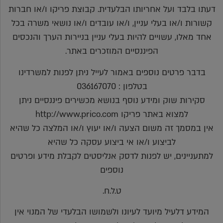
דעתו בלבד ועל אחריותו הבלעדית. קבוצת פריקו ו/או חברות
קשורות ו/או בעלי עניין, ו/או עובדים ו/או נושאי משרה בכל
אחד מאלו, עשויים להיות בעלי עניין בניירות הערך והנכסים
הפיננסיים המוזכרים באתר.
בדבר פרטים נוספים באמור לעייל ניתן לפנות למשרדינו
בטלפון : 036167070
סקירות שוק ומידע נוסף בנושא מכשירים פיננסיים ניתן
למצוא באתר פריקו http://www.prico.com
אין במסמך זה משום הצעה ו/או יעוץ ו/או המלצה כל שהיא
לביצוע ו/או אי ביצוע עסקה כל שהיא
למתעניינים, יש לפנות לדסק אנליסטים לקבלת מידע ופרטים
נוספים
ט.ל.ח.
המידע דלעיל מיועד לעיונו ולשמושו הבלעדי של המנוי אין