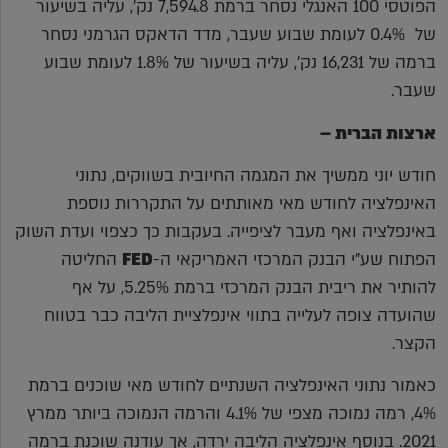
הפוטסי 100 האנגלי נסחר ברמת 7,594.8 נק', עליה בשיעור
של 0.4% לעומת שבוע שעבר, מדד הדאקס הגרמני נסחר
ברמה של 16,231 נק', עליה בשיעור של 1.8% לעומת שבוע
שעבר.
ארצות הברית –
חודש יוני ממשיך את המגמה החיובית בשווקים, נתוני
האינפלציה לחודש מאי מאותתים על התקררות נוספת
באינפלציה ואף מעבר לציפייה. בעקבות כך כצפוי ועדת השוק
הפתוח שע"י הבנק המרכזי האמריקאי ה-
FED
החליטה
להותיר את ריבית הבנק המרכזי ברמת 5.25%, על אף
שהועדה צופה לעלייה בתווי אינפלציית הליבה כבר בטווח
הקצר.
כאמור נתוני האינפלציה השנתיים לחודש מאי שוכנים ברמת
4%, רמה נמוכה מצפי של 4.1% והרמה הנמוכה ביותר ממרץ
2021. בנוסף אינפלציה הליבה ירדה, אך עודנה שוכנת ברמה