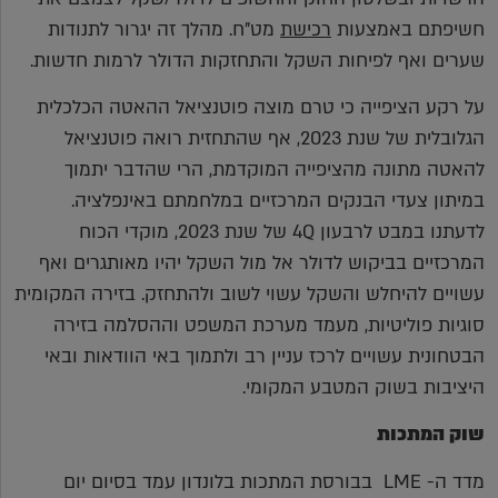
חשיפתם באמצעות
רכישת
מט"ח. מהלך זה יגרור לתנודות
שערים ואף לפיחות השקל והתחזקות הדולר לרמות חדשות.
על רקע הציפייה כי טרם מוצה פוטנציאל ההאטה הכלכלית
הגלובלית של שנת 2023, אף שהתחזית רואה פוטנציאל
להאטה מתונה מהציפייה המוקדמת, הרי שהדבר יתמוך
במיתון צעדי הבנקים המרכזיים במלחמתם באינפלציה.
לדעתנו במבט לרבעון 4Q של שנת 2023, מוקדי הכוח
המרכזיים בביקוש לדולר אל מול השקל יהיו מאותגרים ואף
עשויים להיחלש והשקל עשוי לשוב ולהתחזק. בזירה המקומית
סוגיות פוליטיות, מעמד מערכת המשפט וההסלמה בזירה
הבטחונית עשויים לרכז עניין רב ולתמוך באי הוודאות ובאי
היציבות בשוק המטבע המקומי.
שוק המתכות
מדד ה- LME בבורסת המתכות בלונדון עמד בסיום יום