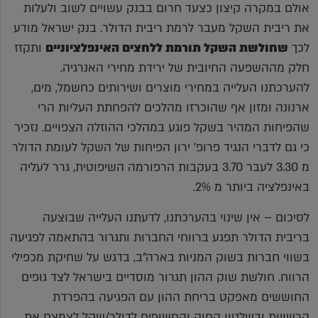
אולם במקרה קיצון כצעד חרום בבנק עשויים לשוב ולעלות
את ריבית השקל מעבר לרמת ריבית הדולר. בנק ישראל מודע
לכך
שחולשת השקל תורמת ללחצים האינפלציוניים
ותקזז
חלק מההשפעה החיובית של ירידת מחירי האנרגיה.
להערכתנו העלייה במחירי מוצרים ושירותים כחשמל, מים,
ארנונה ומזון אף שהוכרזו מהלכים להפחתת העליות הרי
שהפיחות המהיר בשקל פוגע במהלכי ההוזלה הצפויים. נזכיר
כי גם לדברי הנגיד פרופ' ירון הפיחות של השקל לעומת הדולר
מ 3.30 לעבר 3.70 בעקבות הרפורמה השיפוטית, גרר לעליה
באינפלציה ביותר מ 2%.
לסיכום – אין שינוי בהערכתנו, לדעתנו העלייה שבוצעה
בריבית הדולר תפגע ברווחי החברות ותגרור בהתאמה לפגיעה
בשווי חברות בשוק המניות בארה"ב, בדגש על שחיקת מכפילי
הרווח. חולשת שוק ההון תגרור מוסדיים בישראל לצד גופים
החוששים מאפקט בריחת ההון עם הפגיעה בהפרדת
הרשויות ובשלטון החוק והחשופים לדולר/שקל לצמצם את