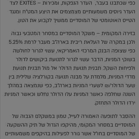
כפי שכתבנו בעבר, העדר הנפקות, ומכירות – EXITES לצד
העדר גיוסים משמעותיים מצמצמים את היצע המט"ח ומנגד
הטייס האוטומטי של המוסדיים ממשיך לקבוע את הטון.
בזירה המקומית – משקל המוסדיים במסחר המטבעי גבוה
ולכן במקרה של העלאת ריבית בארה"ב מעבר לרמת 5.25%
כפי שצופה הבנק המרכזי האמריקאי, עשוי לגרור לחולשה
בשוקי המניות, הדבר עשוי לגרור לתנועת ביקושים לדולר
ולפיחות השקל. תבנית תנועת הדולר אל מול תבנית תנועת
מדדי המניות, מלמדת על מבנה תנועה בקורלציה שלילית בין
שער הדולר/₪ לשערי המניות בארה"ב, כפי שנמצאה במהלך
השנה שחלפה כאשר המניות עלו הדולר נחלש וכאשר המניות
ירדו הדולר התחזק.
ההסבר לתופעה האמורה לעייל, טמון במשקלם הגבוה של
המוסדיים במסחר המקומי, מהיקפו הגדול של תיק ההשקעה
של המוסדיים בחו"ל אשר גורר לפעילות בהיקפים משמעותיים