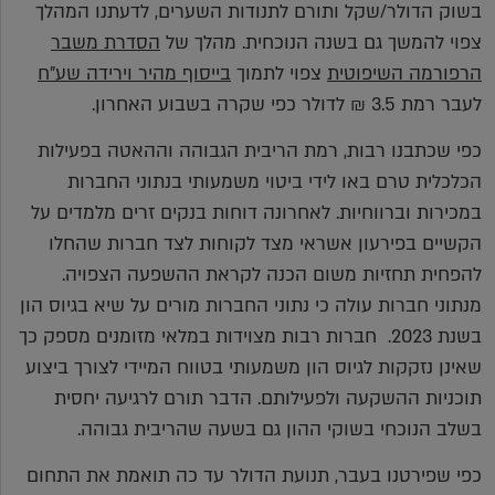
בשוק הדולר/שקל ותורם לתנודות השערים, לדעתנו המהלך
צפוי להמשך גם בשנה הנוכחית. מהלך של
הסדרת משבר
הרפורמה השיפוטית
צפוי לתמוך
בייסוף מהיר וירידה שע"ח
לעבר רמת 3.5 ₪ לדולר כפי שקרה בשבוע האחרון.
כפי שכתבנו רבות, רמת הריבית הגבוהה וההאטה בפעילות
הכלכלית טרם באו לידי ביטוי משמעותי בנתוני החברות
במכירות וברווחיות. לאחרונה דוחות בנקים זרים מלמדים על
הקשיים בפירעון אשראי מצד לקוחות לצד חברות שהחלו
להפחית תחזיות משום הכנה לקראת ההשפעה הצפויה.
מנתוני חברות עולה כי נתוני החברות מורים על שיא בגיוס הון
בשנת 2023. חברות רבות מצוידות במלאי מזומנים מספק כך
שאינן נזקקות לגיוס הון משמעותי בטווח המיידי לצורך ביצוע
תוכניות ההשקעה ולפעילותם. הדבר תורם לרגיעה יחסית
בשלב הנוכחי בשוקי ההון גם בשעה שהריבית גבוהה.
כפי שפירטנו בעבר, תנועת הדולר עד כה תואמת את התחום