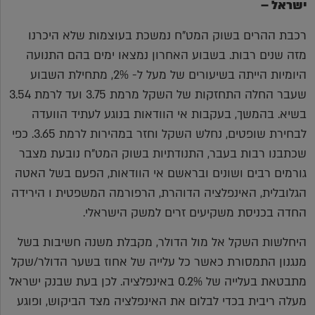
ישראל –
רכבת ההרים בשוק המט"ח נמשכת בעוצמות שלא היכרנו
מזה שנים רבות. בשבוע האחרון נמצאו ימים בהם התנועה
היומיות הייתה בשיעורים של מעל ל- 2%, מתחילת השבוע
שעבר החלה התחזקות של השקל מרמת 3.75 ועד לרמת 3.54
בשיא. בהמשך, בעקבות אי הוודאות בנוגע לעתיד הוועדה
לבחירת שופטים, נחלש השקל וחזר במהירות לרמת 3.65. כפי
שכתבנו רבות בעבר, התנודתיות בשוק המט"ח נובעת מצבר
גורמים רבים ושונים ובראשם אי הוודאות, הפעם בשל האטה
הגלובלית, האינפלציה הדוהרת, הרפורמה המשפטית ו הירידה
החדה בכניסת משקיעים זרים למשק הישראלי.
היחלשות השקל אל מול הדולר, מקבלת משנה חשיבות בשל
מנגנון התמסורת כאשר כל עלייה של אחוז בשער הדולר/שקל
מתבטאת בעלייה של 0.2% באינפלציה. לכן בעת שבנק ישראל
מעלה ריבית בכדי לבלום את האינפלציה מצד הביקוש, ופוגע