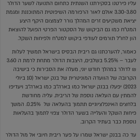
עליו פירטנו בסקירתנו השנתית כתחום התנועה לשער הדולר
3.30-3.80 אולם לאור הרפורמה השיפוטית המתוכננת ומגמת
יציאת משקיעים זרים המהלך גורר לצמצום היקף היצע
המט"ח כמו גם הביקוש של הסקטור הפרטי הפועל להוצאת
הון לחו"ל תורמים לעודפי ביקוש למט"ח ולפיחות השקל.
כאמור, להערכתנו גם ריבית הבסיס בישראל תמשיך לעלות
לעבר – 5.25% בשלבים, היצבות הדולר מתחת לרמת ה 3.60
₪ לדולר במהלך חודש יוני, מעלה את הסבירות כי בישיבה
הקרובה של הוועדה המוניטרית של בנק ישראל (10 ביולי
2023) יפעלו בבנק ישראל כמו בארה"ב כמו בארה"ב ויעדיפו
להמתין עם העלאה נוספת של הריבית. עליה מחודשת
בלחצים האינפלציוניים תתמוך בהעלאה של 0.25%. המשך
פיחות השקל והעלייה בשער הדולר צפוי לתמוך בהעלאות
נוספת כבר בעתיד הקרוב.
עד כה בבנק ישראל שמרו על פער ריבית חיובי אל מול הדולר