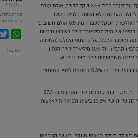
פעילות משמעותית של הגופים הזרים אשר הובילו להיחלשות השקל עד לעבר רמת 3.68 שקל לדולר, אולם עודפי
יוני 23, 2026
ואנים תרמו להתחזקות חזרה לעבר רמת 3.635 שקל לדולר. הערכתנו לא השתנה לפיה בשלב
סקירת מחירי 
טבלת ריביות סקירת מ
הנוכחי אי הוודאות בזירה הביטחונית והכלכלית תורמת לפוטנציאל היחלשות השקל לעבר רמת 3.8 אולם חשוב כי
pp
 בהצע של מעל למיליארד דולר בשבוע נדרשת
ה ומשבר כלכלי. על פי נתוני הלמ"ס (הלשכה
המרכזית לסטטיסטיקה) עומד העודף בחשבון במאזן התשלומים ברביע הרביעי על 10.5 מיליארד דולר הנתון
קרא עוד
 ירידה משמעותית יותר מצד הייבוא.
לפי הלשכה המרכזית לסטטיסטיקה, מדד המחירים לצרכן בחודש פברואר עלה ב- 0.4% בהתאם לצפי, במונחים
כמו כן, יצוא סחורות בחודש פברואר עלה והסתכם ב-17.2 מיליארד ₪, מנגד יבוא סחורות ירד והסתכם ב- 27.3
מיליארד ₪. הגירעון המסחרי התסכם ב-10.1 מיליארד ₪, בייצוא הייתה עלייה של 10.2% ביצוא הסחורות לארצות
ת השקל בשלב הנוכחי מוגבל כאשר הגורמים