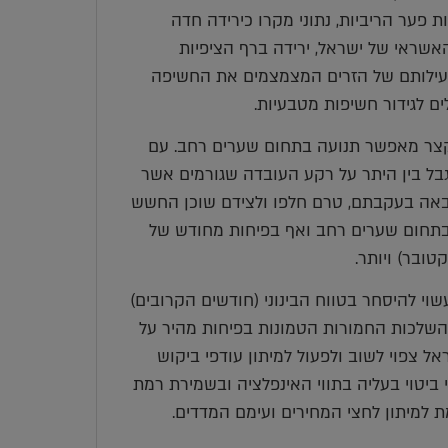
פער הריביות, נתוני מקרו כירידה חדה
אשראי של ישראל, ירידה ברף הציפיות
פעילותם של הזרים המצמצמים את החשיפה
ם לגידור חשיפות מטבעיות.
הקצר מאפשר תנועה בתחום שערים רחב. עם
בל בין היתר על רקע העובדה שגורמים אשר
 ה- 7 באוקטובר והלחימה שבאה בעקבתם, טרם חלפו ולצידם שוכן החשש
בתחום שערים רחב ואף בפיחות מחודש של
י להיסחר בטווח הבינוני (חודשים הקרובים)
. להערכתנו לאור ההשלכות החמורות הטמונות בפיחות מהיר על
ל צפוי לשוב ולפעול למיתון עודפי ביקוש
 ביטוי בעליה בתווי האינפלציה ובשמירת רמת
ת למיתון לחצי המחירים ועימם המדדים.