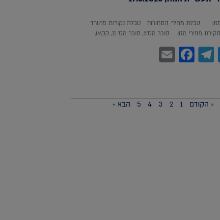
מזון טבלת מחירי הסחורות טבלת נקודות פרוורד
חירי מזון סוכר מס'5, סוכר מס' 11, קקאו,
Facebook
Email
Telegram
WhatsA
Twitter
« הקודם
1
2
3
4
5
הבא »