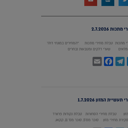
כות 2.7.2026
 מתכות טבלת מחירי מתכות *המחירים במונחי דולר
לאים שערי דלקים ומטבעות נבחרים
Facebook
Email
Telegram
WhatsA
Twitter
עשיית המזון 1.7.2026
מזון טבלת מחירי הסחורות טבלת נקודות פרוורד
חירי מזון סוכר מס'5, סוכר מס' 11, קקאו,