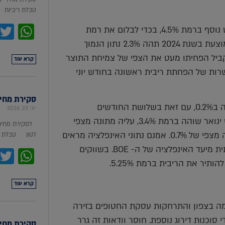
טבלת ריביות סקירת מ
pp
הבנק המרכזי האירופי ה-ECB הותיר את הריבית המוניטרית חודש נוסף ברמת 4.5%, בכדי לבלום את רמת
המחירים הגבוהה. לפי מחלקת המחר של ה-ECB האינפלציה הממוצעת בשנת 2024 תהה 2.3% נתון הנמוך
ודמות של 2.7%, בשנת 2025 2% וב2026 1.9%. במקביל הפחיתו מעט את הצפי של צמיחת התוצר
קרא עוד
פים לאפשרות של הפחתת ריבית ראשונה בחודש יוני
סקירת מחירי מת
בבריטניה הפעילות הכלכלית מעט התאוששה ובחודש ינואר צמחה ב0.2%, עם זאת בשלושת החודשים
יוני 23, 2026
האחרונים הכלכלה הצטמקה ב-0.1%. האינפלציה השנתית בחודש ינואר שוהה ברמת 3.4%, עליה מתונה מצפי
לסקירת מחירי
של 3.5%, במונחים חודשיים המדד עלה ב-0.6% אחוז עלייה מתונה מצפי של 0.7%. אמנם נתוני האינפלציה מראים
לטון טבלת מ
על המשך מגמת התקררות המחירים, אך הנתונים גבוהים משמעותית מיעד האינפלציה של ה- BOE. בשווקים
pp
יר את הריבית ברמת 5.25%.
קרא עוד
בצפון והתרחקות עסקת החטופים בזירה
וכנות דירוג נוספת. חוסר וודאות זה גרר
סקירת מחירי ת