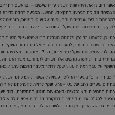
אשר הובילו את היחלשות השקל עדיין קיימים – ובראשם התרחבות 
בצמיחה ונסיקת הגירעון התקציבי, החשש מפגיעה רחבה בדירוג ה
להפחתת ריבית אגרסיבית וההשפעה על שוקי המניות, תורמים ל
לשקל, ויתרמו לחולשת השקל בטווח הבינוני לצד המוסדיים הפועלי
כמו כן, לדעתנו בהינתן מלחמה מוגבלת הרי שפוטנציאל הטווח 
זאת כפי שכתבנו בעבר, להערכתנו פוטנציאל התחזקות השקל מוג
הובילו להיחלשות השקל לפני אירועי
מהתרחבות הלחימה, גורמים אלו עשויים לתמוך בהמשך התנועה 
השקל אל עבר רמת ה 3.80 שקל לדולר (לעבר הרמות ערב 7 באוקטובר) ויותר.
"רכבת ההרים" בשערי החליפין עשויה להמשך, להערכתנו השקל עשו
בתחום שערים רחב של 3.48-4.05 שקל לדולר
רמות המחירים והאינפלציה (באמצעות מנגנון התמסורת), בנק ישרא
חריגים למט"ח. עליות המחירים בתקופה הנוכחית צפויות לבוא לידי
ריבית גבוהה לאורך זמן מנגד חולשת הדולר בזירה המקומית תורמ