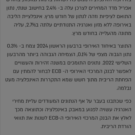
אפריל מדד המחירים לצרכן עלה ב- 2.4% בחישוב שנתי, נתון
התואם לציפיות וזהה לנתון של חודש מרץ. אינפלציית הליבה
באירופה ללא מזון ואנרגיה התנודתיים עלתה ב2.7%, עליה
מתונה מהעלייה בחודש מרץ.
התוצר באיחוד האירופי ברבעון הראשון 2024 צמח ב- 0.3%
נתון הגבוה מצפי של 0.1%, הצמיחה הגבוהה ביותר מהרבעון
השלישי 2022. נתונים התומכים במשנה זהירות והעשויים
לאפשר לבנק המרכזי האירופי ה- ECB לבחור להמתין עם
הפחתת הריבית מתוך חשש שמא התקררות האינפלציה מעט
נבלמה.
כפי שכתבנו בעבר על אף הנתונים המעודדים עליית מחירי
האנרגיה עשויה לפגוע במאבק באינפלציה וכתוצאה מכך
לאלץ את הבנק המרכזי האירופי ה-ECB לשנות את תוואי
הורדת הריבית.