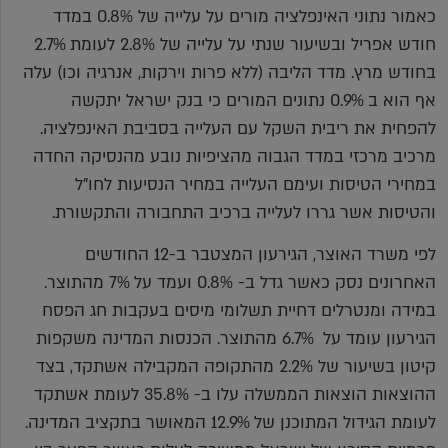
כאמור נתוני האינפלציה מורים על עלייה של 0.8% במדד
חודש אפריל ובשיעור שנתי על עלייה של 2.8% לעומת 2.7%
בחודש מרץ. מדד הליבה (ללא פרות וירקות, אנרגיה וכו) עלה
אף הוא ב 0.9% נתונים המורים כי בנק ישראל יתקשה
להפחית את ריבית השקל עם העלייה בסביבת האינפלציה.
מרכיב מרכזי במדד הגבוה מהציפיות נובע מהנסיקה החדה
במחירי הטיסות ועימם העלייה במחיר הנסיעות לחו"ל
והטיסות אשר גררו לעלייה ברכיב התחבורה והתקשורת.
לפי משרד האוצר, הגירעון המצטבר ב-12 החודשים
האחרונים נסק כאשר גדל ב- 0.8% ועמד על 7% מהתוצר.
במידה ומנטרלים דחיית תשלומי מיסים בעקבות חג הפסח
הגירעון עומד על 6.7% מהתוצר. הכנסות המדינה משקפות
קיטון בשיעור של 2.2% מהתקופה המקבילה אשתקד, בצד
ההוצאות הוצאות הממשלה עלו ב- 35.8% לעומת אשתקד
לעומת הגידול המתוכנן של 12.9% המאושר בתקציב המדינה.