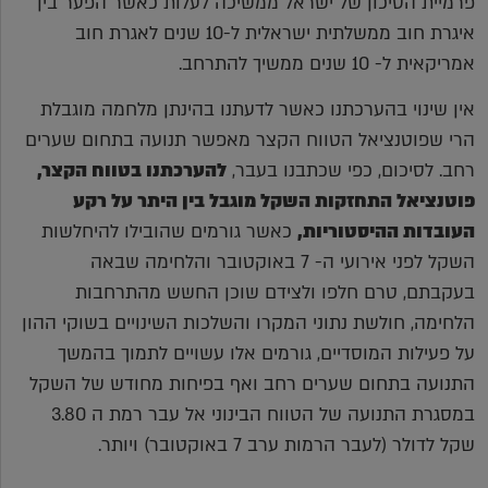
פרמיית הסיכון של ישראל ממשיכה לעלות כאשר הפער בין
איגרת חוב ממשלתית ישראלית ל-10 שנים לאגרת חוב
אמריקאית ל- 10 שנים ממשיך להתרחב.
אין שינוי בהערכתנו כאשר לדעתנו בהינתן מלחמה מוגבלת
הרי שפוטנציאל הטווח הקצר מאפשר תנועה בתחום שערים
רחב. לסיכום, כפי שכתבנו בעבר,
להערכתנו בטווח הקצר,
פוטנציאל התחזקות השקל מוגבל בין היתר על רקע
העובדות ההיסטוריות,
כאשר גורמים שהובילו להיחלשות
השקל לפני אירועי ה- 7 באוקטובר והלחימה שבאה
בעקבתם, טרם חלפו ולצידם שוכן החשש מהתרחבות
הלחימה, חולשת נתוני המקרו והשלכות השינויים בשוקי ההון
על פעילות המוסדיים, גורמים אלו עשויים לתמוך בהמשך
התנועה בתחום שערים רחב ואף בפיחות מחודש של השקל
במסגרת התנועה של הטווח הבינוני אל עבר רמת ה 3.80
שקל לדולר (לעבר הרמות ערב 7 באוקטובר) ויותר.