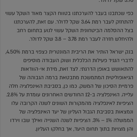
3.70 שקל לדולר.
כפי שכתבנו בעבר להערכתנו בטווח הקצר מאוד השקל עשוי
להתחזק לעבר רמת 3.64 שקל לדולר. עם זאת, להערכתנו
בצל ההסלמה הביטחונית השקל עשוי לנוע בתחום רחב
ולהיחלש חזרה לעבר רמת 3.78 – 3.8 שקל לדולר.
בנק ישראל הותיר את הריבית המונטרית כצפוי ברמת 4.50%,
לדברי הנגיד פעילות הכלכלית ושוק העבודה מוסיפים
להתאושש באופן הדרגתי. לצד זאת, מידת אי-הוודאות
הגיאופוליטית המתמשכת מתבטאת ברמה הגבוהה של
פרמיית הסיכון של המשק. כמו כן, בסביבת האינפלציה חלה
עלייה. האינפלציה ב-12 החודשים האחרונים עומדת על 2.8%.
הציפיות לאינפלציה מהמקורות השונים לשנה הקרובה עלו
ונמצאות בסביבת הגבול העליון של יעד האינפלציה של
הממשלה 1% – 3%. הציפיות לשנה השנייה ואילך שבו וירדו
והן מצויות בתוך תחום היעד, אך בחלקו העליון.