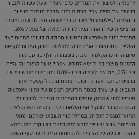
להפתיע ולמשוך את המדדים כלפי מעלה וכעת עשויה לעבור
בשוויה את מניית אפל. פרסום נתוני חברת תוכנות השיווק
והמכירה "סיילספורס" אשר היו לראשונה מזה 18 שנה נמוכים
מהציפיות שלחו את המניה לירידה תלולה של מעל ל 16%.
הפנמת נתוני האינפלציה והחשש מחולשה בשוקי המניות לצד
העלייה בתשואות האג"ח תרמו לחולשה בשוק המניות לקראת
סיום החודש הקלנדרי. מנגד, בשבוע החולף פורסם מדד
הזמנות מוצרי ברי קיימא לחודש אפריל אשר הראה על עלייה
של 0.7%, מול צפי לירידה של כ-0.8% נתון חיובי חודש שלישי
ברציפות. חבר וועדת השוק הפתוח מר. ניל קשקרי אמר
השבוע שיש צורך בכמה חודשים רצופים של נתוני אינפלציה
חיובית לפני שהבנק יתחילו בהפחתות הריבית. לדבריו על
הבנק המרכזי לשקול אף העלאת ריבית במדיה והאינפלציה
תחזור למגמת העלייה. במהלך סוף השבוע יפורסמו נתוני
הצמיחה אשר עשויים לגרור לתנודתיות בשווקים היה ותהא
בהם השפעה על הציפיות להפחתות הריבית עד סוף השנה.