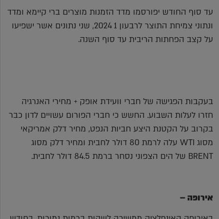
עד סוף החודש יפורסמו מדד הזמנות מוצרים ברי קיימא ומדד
ונתוני צמיחת התוצר לרבעון 1 2024, שני נתונים אשר ישפיעו
על קצב הפחתות הריבית עד סוף השנה.
בעקבות הפגישה של חברי וועידת אופק + מחירי האנרגיה
חזרו לעלות השבוע. החשש כי חברי הפורום עשויים לדון כבר
בקרוב על הקטנת היצע חביות הנפט, מחיר דלק אמריקאי
מסוג WTI עלה לרמת 80 דולר לחבית ומחיר דלק מסוג
BRENT של הים הצפוני נסחר ברמת 84.5 דולר לחבית.
אירופה –
באירופה האינפלציה ממשיכה לשהות ברמות נמוכות, בחודש