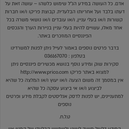
אדם. כל העושה במידע הנ"ל שימוש כלשהו – עושה זאת על
דעתו בלבד ועל אחריותו הבלעדית. קבוצת פריקו ו/או חברות
קשורות ו/או בעלי עניין, ו/או עובדים ו/או נושאי משרה בכל
אחד מאלו, עשויים להיות בעלי עניין בניירות הערך והנכסים
הפיננסיים המוזכרים באתר.
בדבר פרטים נוספים באמור לעייל ניתן לפנות למשרדינו
בטלפון : 036167070
סקירות שוק ומידע נוסף בנושא מכשירים פיננסיים ניתן
למצוא באתר פריקו http://www.prico.com
אין במסמך זה משום הצעה ו/או יעוץ ו/או המלצה כל שהיא
לביצוע ו/או אי ביצוע עסקה כל שהיא
למתעניינים, יש לפנות לדסק אנליסטים לקבלת מידע ופרטים
נוספים
ט.ל.ח.
המידע דלעיל מיועד לעיונו ולשמושו הבלעדי של המנוי אין