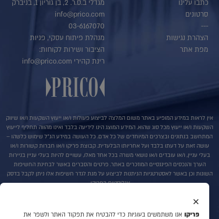
כתבו עלינו
מגדלי ב.ס.ר. 2, בן גוריון 1, בניברק
סרטונים
info@prico.com
03-6167070
---
הצהרת נגישות
מנהלת פיתוח עסקי, פניות
מפת אתר
הציבור ושירות לקוחות:
רינת קהירי info@prico.com
אין לראות במידע המופיע באתר משום המלצה לביצוע פעולות ו/או ייעוץ השקעות ו/או שיווק
השקעות ו/או ייעוץ מכל סוג שהוא. המידע המוצג הינו לידיעה בלבד ואינו מהווה תחליף לייעוץ
המתחשב בנתונים ובצרכים המיוחדים של כל אדם. כל העושה במידע הנ"ל שימוש כלשהו –
עושה זאת על דעתו בלבד ועל אחריותו הבלעדית. קבוצת פריקו ו/או חברות קשורות ו/או
בעלי עניין, ו/או עובדים ו/או נושאי משרה בכל אחד מאלו, עשויים להיות בעלי עניין בניירות
הערך והנכסים הפיננסיים המוזכרים באתר. פרטים והסברים באשר לבחינת החשיפות
השונות וכן באשר לאסטרטגיות הניתנות לביצוע על מנת לגדר חשיפות אלו ניתן לקבל בדסק
אנליסטים בפריקו.
×
בדבר פרטים נוספים באמור לעייל ניתן לפנות למשרדינו בטלפון : 036167070
סקירות שוק ומידע נוסף בנושא מכשירים פיננסיים ניתן למצוא באתר פריקו
פריקו
אנו משתמשים בעוגיות כדי להבטיח את תפקוד האתר ולשפר את
http://www.prico.com