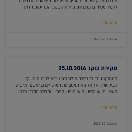
מט"ח ממשקיעים זרים (FDI) ומפעילות היצואנים הנדרשים
להמיר מט"ח בולמים את פיחות השקל. התחזקות הדולר
קרא עוד »
אוקטובר 26, 2016
סקירת בוקר 25.10.2016
התחזקות הדולר בזירה הגלובלית גוררת לפיחות השקל
הביקוש לדולר אל מול המטבעות המרכזיים ובראשם הליש"ט,
האירו, היואן הסיני, היאן היפני, הפר"ש והדולר הקנדי תרמו
קרא עוד »
אוקטובר 25, 2016