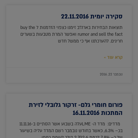
סקירה יומית 22.11.2016
תוצאות הבחירות בארה"ב זימנו כצפוי הזדמנות ל buy the
rumor and sell the fact ואפשר המרת מטבעות בשערים
חריגים. להערכתנו אף כי ממשל חדש
קרא עוד »
נובמבר 22, 2016
פורום חומרי גלם- זרקור גלובלי לזירת
המתכות 16.11.2016
מדדים: מדד ה- LMEעלה בשבוע אשר הסתיים ב-11.11.16
בכ– 6.3%, כאשר בחודש נובמבר רשם המדד עליה בשיעור
של כ– 7.8% לרמת 2,702.6 דולר לעומת רמתו