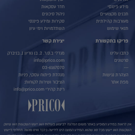
מידע פיננסי
חדר עסקאות
תכנים מקצועיים
ניהול סיכונים
מעורבות קהילתית
סקירות ומידע פיננסי
תנאי שימוש
השתלמויות וימי עיון
פריקו בתקשורת
יצירת קשר
כתבו עלינו
מגדלי ב.ס.ר. 2, בן גוריון 1, בניברק
סרטונים
info@prico.com
03-6167070
---
הצהרת נגישות
מנהלת פיתוח עסקי, פניות
מפת אתר
הציבור ושירות לקוחות:
רינת קהירי info@prico.com
אין לראות במידע המופיע באתר משום המלצה לביצוע פעולות ו/או ייעוץ השקעות ו/או שיווק
השקעות ו/או ייעוץ מכל סוג שהוא. המידע המוצג הינו לידיעה בלבד ואינו מהווה תחליף לייעוץ