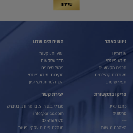
שליחה
ניווט באתר
השירותים שלנו
אודותינו
יעוץ והשקעות
מידע פיננסי
חדר עסקאות
תכנים מקצועיים
ניהול סיכונים
מעורבות קהילתית
סקירות ומידע פיננסי
תנאי שימוש
השתלמויות וימי עיון
פריקו בתקשורת
יצירת קשר
כתבו עלינו
מגדלי ב.ס.ר. 2, בן גוריון 1, בניברק
סרטונים
info@prico.com
03-6167070
---
הצהרת נגישות
מנהלת פיתוח עסקי, פניות