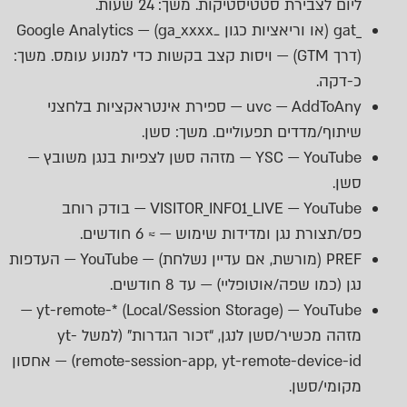
ליום לצבירת סטטיסטיקות. משך: 24 שעות.
_gat (או וריאציות כגון _ga_xxxx) — Google Analytics
(דרך GTM) — ויסות קצב בקשות כדי למנוע עומס. משך:
כ-דקה.
uvc — AddToAny — ספירת אינטראקציות בלחצני
שיתוף/מדדים תפעוליים. משך: סשן.
YSC — YouTube — מזהה סשן לצפיות בנגן משובץ —
סשן.
VISITOR_INFO1_LIVE — YouTube — בודק רוחב
פס/תצורת נגן ומדידות שימוש — ≈ 6 חודשים.
PREF (מורשת, אם עדיין נשלחת) — YouTube — העדפות
נגן (כמו שפה/אוטופליי) — עד 8 חודשים.
yt-remote-* (Local/Session Storage) — YouTube —
מזהה מכשיר/סשן לנגן, “זכור הגדרות” (למשל yt-
remote-session-app, yt-remote-device-id) — אחסון
מקומי/סשן.