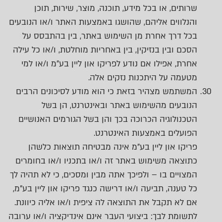
שרותים, או בכל מידע, תוכנה, מוצר, שירות, תוכן
והנלווים אליהם, שהושגו באמצעות האתר ו/או הנובעים
בכל דרך אחרת מן השימוש באתר, בין בהתבסס על
הסכם ובין בנזיקין, בין באחריות מוחלטת, ו/או כל עילה
אחרת, אפילו אם נודע לפריקו און ליין בע"מ ו/או למי
מטעמה על היתכנות נזקים אלה.
המשתמש מצהיר בזאת כי הוא מודע לסיכונים הרבים
הנובעים מהשימוש באתר ובאינטרנט, הן בשל
הטכנולוגיה הכרוכה בכך והן בשל הגורמים האנושיים
הפועלים באמצעות האינטרנט.
פריקו און ליין בע"מ אינה מבטיחה תוצאות כלשהן
כתוצאה משימוש באתר זה ו/או בתכניו ו/או בחומרים
המצויים בו – ולפיכך אתה מבין ומסכים, כי לא תהיה לך
כל טענה, תביעה ו/או דרישה כנגד פריקו און ליין בע"מ,
אם לא תקבל את התוצאה לה ציפית ו/או אליה כיוונת.
לתשומת לבך: ביצועי העבר אינם אינדיקציה ו/או ערובה