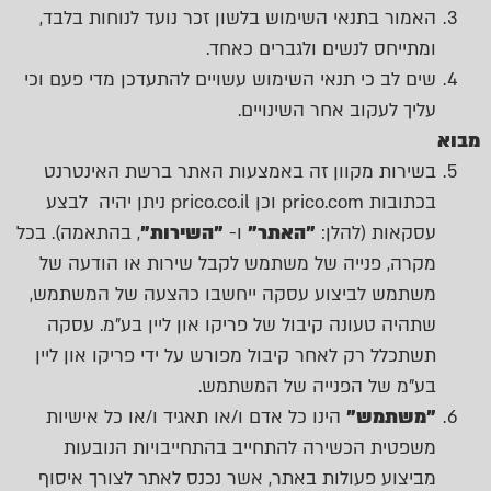
האמור בתנאי השימוש בלשון זכר נועד לנוחות בלבד,
ומתייחס לנשים ולגברים כאחד.
שים לב כי תנאי השימוש עשויים להתעדכן מדי פעם וכי
עליך לעקוב אחר השינויים.
מבוא
בשירות מקוון זה באמצעות האתר ברשת האינטרנט
בכתובות
prico.com
וכן
prico.co.il
ניתן יהיה לבצע
עסקאות (להלן:
"האתר"
ו-
"השירות"
, בהתאמה). בכל
מקרה, פנייה של משתמש לקבל שירות או הודעה של
משתמש לביצוע עסקה ייחשבו כהצעה של המשתמש,
שתהיה טעונה קיבול של פריקו און ליין בע"מ. עסקה
תשתכלל רק לאחר קיבול מפורש על ידי פריקו און ליין
בע"מ של הפנייה של המשתמש.
"משתמש"
הינו כל אדם ו/או תאגיד ו/או כל אישיות
משפטית הכשירה להתחייב בהתחייבויות הנובעות
מביצוע פעולות באתר, אשר נכנס לאתר לצורך איסוף