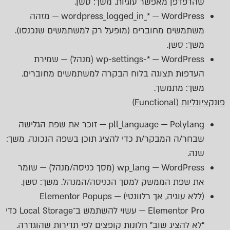
שהדפדפן מאפשר עוגיות. משך: סשן.
wordpress_logged_in_* — WordPress — מזהה
משתמשים מחוברים (מופעל רק למשתמשים שנכנסו).
משך: סשן.
wp-settings-* — WordPress (מנהל) — שמירת
העדפות תצוגה בלוח הבקרה למשתמשים מחוברים.
משך: מתמשך.
פונקציונליות (Functional)
pll_language — Polylang — זוכר את שפת הגלישה
שבחר/ה המבקר/ת כדי להציג תוכן בשפה הנכונה. משך:
שנה.
wp_lang — WordPress (מסך כניסה/מנהל) — שומר
את שפת הממשק למסך הכניסה/המנהל. משך: סשן.
(ללא עוגיה, אך רלוונטי) Elementor Popups —
Elementor Pro — עשוי להשתמש ב־Local Storage כדי
“לא להציג שוב” חלונות קופצים לפי תדירות שהוגדרה.