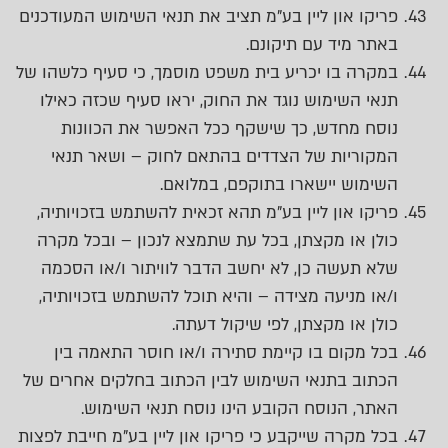
פריקו און ליין בע"מ תציב את תנאי השימוש המעודכנים
באתר מיד עם תיקונם.
במקרה בו יכריע בית משפט מוסמך, כי סעיף כלשהו של
תנאי השימוש נוגד את החוק, יראו סעיף שכזה כאילו
נוסח מחדש, כך שישקף ככל האפשר את הכוונות
המקוריות של הצדדים בהתאם לחוק – ושאר תנאי
השימוש יישארו בתוקפם, במלואם.
פריקו און ליין בע"מ תהא זכאית להשתמש בזכויותיה,
כולן או מקצתן, בכל עת שתמצא לנכון – ובכל מקרה
שלא תעשה כן, לא יחשב הדבר לוויתור ו/או הסכמה
ו/או מניעה מצידה – והיא תוכל להשתמש בזכויותיה,
כולן או מקצתן, לפי שיקול דעתה.
בכל מקום בו קיימת סתירה ו/או חוסר התאמה בין
הכתוב בתנאי השימוש לבין הכתוב בחלקים אחרים של
האתר, הנוסח הקובע הינו נוסח תנאי השימוש.
בכל מקרה שייקבע כי פריקו און ליין בע"מ חייבת לפצות