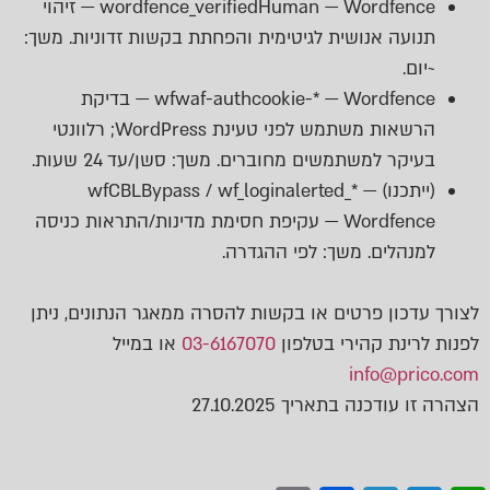
wordfence_verifiedHuman — Wordfence — זיהוי
תנועה אנושית לגיטימית והפחתת בקשות זדוניות. משך:
~יום.
wfwaf-authcookie-* — Wordfence — בדיקת
הרשאות משתמש לפני טעינת WordPress; רלוונטי
בעיקר למשתמשים מחוברים. משך: סשן/עד 24 שעות.
(ייתכנו) wfCBLBypass / wf_loginalerted_* —
Wordfence — עקיפת חסימת מדינות/התראות כניסה
למנהלים. משך: לפי ההגדרה.
לצורך עדכון פרטים או בקשות להסרה ממאגר הנתונים, ניתן
לפנות לרינת קהירי בטלפון
6167070
03-
או במייל
info@prico.com
הצהרה זו עודכנה בתאריך 27.10.2025