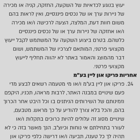
יעוץ בנוגע לכדאיות של השקעה, החזקה, קניה או מכירה
של ניירות ערך או של נכסים פיננסיים, ואין לראות בהם
משום חוות דעת, המלצה, הצעה לרכישה ו/או מכירה
ו/או אחזקה של ניירות ערך או של נכסים פיננסיים
כלשהם. בטרם ביצוע השקעה על המשתמש לקבל ייעוץ
מקצועי פרטני, המותאם לצרכיו של המשתמש, ושום
דבר מהמוצג והאמור באתר לא יהווה תחליף לייעוץ
מקצועי פרטני.
אחריות פריקו און ליין בע"מ
פריקו און ליין בע"מ ו/או מי מטעמה רשאים לבצע מדי
פעם שינויים במבנה האתר, לרבות מראהו, תכניו, היקפם
וזמינותם של השירותים הניתנים בו וכל היבט אחר הכרוך
בהם, והכל בלא צורך להודיע על כך מראש. מטבעם,
שינויים מסוג זה עלולים להיות כרוכים בתקלות ו/או
לעורר בתחילתם אי נוחות וכיוצ"ב. הנך מאשר בזה כי לא
תהיה לך כל טענה, תביעה ו/או דרישה כלפי פריקו און