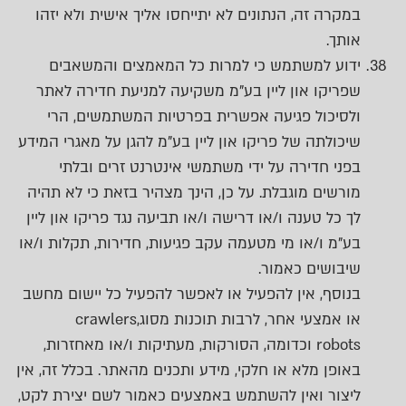
במקרה זה, הנתונים לא יתייחסו אליך אישית ולא יזהו
אותך.
ידוע למשתמש כי למרות כל המאמצים והמשאבים
שפריקו און ליין בע"מ משקיעה למניעת חדירה לאתר
ולסיכול פגיעה אפשרית בפרטיות המשתמשים, הרי
שיכולתה של פריקו און ליין בע"מ להגן על מאגרי המידע
בפני חדירה על ידי משתמשי אינטרנט זרים ובלתי
מורשים מוגבלת. על כן, הינך מצהיר בזאת כי לא תהיה
לך כל טענה ו/או דרישה ו/או תביעה נגד פריקו און ליין
בע"מ ו/או מי מטעמה עקב פגיעות, חדירות, תקלות ו/או
שיבושים כאמור.
בנוסף, אין להפעיל או לאפשר להפעיל כל יישום מחשב
או אמצעי אחר, לרבות תוכנות מסוג
crawlers,
robots
וכדומה, הסורקות, מעתיקות ו/או מאחזרות,
באופן מלא או חלקי, מידע ותכנים מהאתר. בכלל זה, אין
ליצור ואין להשתמש באמצעים כאמור לשם יצירת לקט,