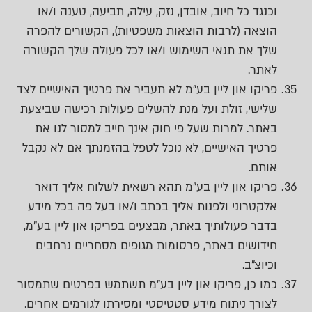
וכנגד כל חיוב, אובדן, נזק, עילה, תביעה, טענה ו/או
הוצאה (לרבות הוצאות משפטיות), הקשורים להפרה
שלך את תנאי השימוש ו/או לכל פעולה שלך הקשורה
לאתר.
פריקו און ליין בע"מ לא תעביר את פרטיך האישיים לצד
שלישי, זולת ועל מנת להשלים פעולות רכישה שביצעת
באתר. למרות שעל פי חוק אינך חייב למסור לנו את
פרטיך האישיים, לא נוכל לטפל בהזמנתך אם לא נקבל
אותם.
פריקו און ליין בע"מ תהא רשאית לשלוח אליך דואר
אלקטרוני ולפנות אליך בכתב ו/או בעל פה בכל מידע
בדבר פעולותיך באתר, מבצעים בפריקו און ליין בע"מ,
חידושים באתר, פרסומות מגופים מסחריים נרחבים
וכיוצ"ב.
כמו כן, פריקו און ליין בע"מ תשתמש בפרטים שתמסור
לצורך ניתוח מידע סטטיסטי ומסירתו לגורמים אחרים.