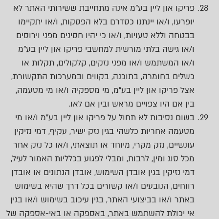
פריקו און ליין בע"מ אינה מתחייבת ששירותי האתר לא
יופרעו, ו/או יינתנו כסדרם בלא הפסקות, ו/או יתקיימו
בבטחה וללא טעויות, ו/או כי יהיו חסינים מפני וירוסים
ו/או גישה בלתי מורשית למחשבי פריקו און ליין בע"מ
ו/או המשתמש ו/או מפני נזקים, קלקולים, תקלות או
כשלים בחומרה, בתוכנה, בקווים ובמערכות התקשורת,
אצל פריקו און ליין בע"מ, מי מספקיה ו/או מי מטעמה,
בין אם היו צפויים מראש ובין אם לאו.
בשום נסיבות לא תחול על פריקו און ליין בע"מ ו/או מי
מטעמה אחריות כלשהי בגין נזק ישיר, עקיף, דמי נזיקין
עונשיים, נזק מקרי, מיוחד או תוצאתי, ו/או כל נזק אחר
מכל סוג ומין, לרבות, ומבלי לפגוע בכלליות האמור לעיל,
דמי נזיקין בגין אובדן השימוש, אובדן הנתונים או אובדן
רווחים, הנובעים ו/או קשורים בכל דרך שהיא בשימוש
באתר ו/או בביצועי האתר, בגין עיכוב בשימוש ו/או בגין
אי יכולת להשתמש באתר, באספקה או באי-אספקה של