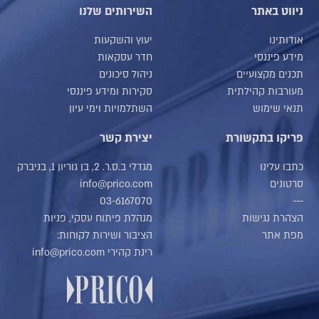
ניווט באתר
השירותים שלנו
אודותינו
יעוץ והשקעות
מידע פיננסי
חדר עסקאות
תכנים מקצועיים
ניהול סיכונים
מעורבות קהילתית
סקירות ומידע פיננסי
תנאי שימוש
השתלמויות וימי עיון
פריקו בתקשורת
יצירת קשר
כתבו עלינו
מגדלי ב.ס.ר. 2, בן גוריון 1, בניברק
סרטונים
info@prico.com
03-6167070
---
הצהרת נגישות
מנהלת פיתוח עסקי, פניות
מפת אתר
הציבור ושירות לקוחות:
רינת קהירי info@prico.com