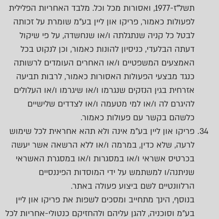
תשל"ז-1977, ואסורות מכל וכל. מלבד האחריות הפלילית
לפעולות כאמור, פריקו און ליין בע"מ שומרת על זכותה
לבטל כל קניה שנתגלתה ו/או שנחשדה, על פי שיקול
דעתה הבלעדי, כניסיון להונות כאמור, וכן לנקוט בכל
האמצעים המשפטיים ו/או האחרים העומדים לרשותה
כנגד מבצעי הפעולות האסורות כאמור, לרבות תביעה
אזרחית בגין הנזקים שנגרמו ו/או שיגרמו ו/או העלולים
להיגרם לה ו/או למי מטעמה ו/או לצדדים שלישיים
כלשהם בקשר עם פעולות כאמור.
פריקו און ליין בע"מ אינה ולא תהא אחראית לכל שימוש
לרעה, שלא כדין, במרמה ו/או ללא הרשאה אשר יעשה
בכרטיס אשראי ו/או במסגרות ו/או במסגרת האשראי
שניתנה/ו למשתמש על ידי המוסדות הפיננסיים
הרלוונטיים לשם ביצוע פעולה באתר.
בנוסף, הינך מתחייב ומסכים לשפות את פריקו און ליין
בע"מ וסוכניה, להגן עליהם ולהחזיקם כנטולי-אחריות לכל