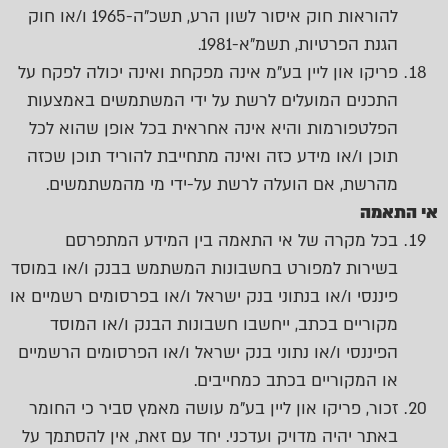
להוראות חוק איסור לשון הרע, תשכ"ה-1965 ו/או חוק
הגנת הפרטיות, תשמ"א-1981.
פריקו און ליין בע"מ אינה מפקחת ואינה יכולה לפקח על
התכנים המועלים לרשת על ידי המשתמשים באמצעות
הפלטפורמות והיא אינה אחראית בכל אופן שהוא לכל
תוכן ו/או מידע כזה ואינה מתחייבת להוריד תוכן שכזה
מהרשת, אם הועלה לרשת על-ידי מי מהמשתמשים.
אי התאמה
בכל מקרה של אי התאמה בין המידע המתפרסם
בשירות למפורט בחשבונות המשתמש בבנק ו/או במוסד
פיננסי ו/או בנתוני בנק ישראל ו/או בפרסומים רשמיים או
מקוריים בכתב, ייחשבו חשבונות הבנק ו/או המוסד
הפיננסי ו/או נתוני בנק ישראל ו/או הפרסומים הרשמיים
או המקוריים בכתב כמחייבים.
זכור, פריקו און ליין בע"מ עושה מאמץ סביר כי החומר
באתר יהיה מדויק ועדכני. יחד עם זאת, אין להסתמך על