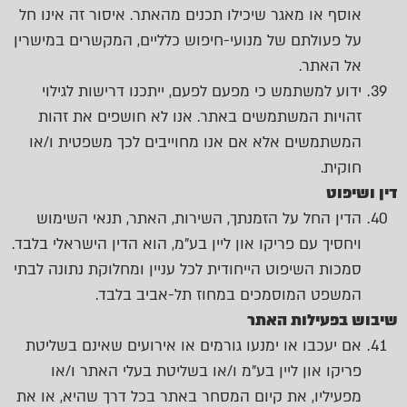
אוסף או מאגר שיכילו תכנים מהאתר. איסור זה אינו חל
על פעולתם של מנועי-חיפוש כלליים, המקשרים במישרין
אל האתר.
ידוע למשתמש כי מפעם לפעם, ייתכנו דרישות לגילוי
זהויות המשתמשים באתר. אנו לא חושפים את זהות
המשתמשים אלא אם אנו מחוייבים לכך משפטית ו/או
חוקית.
דין ושיפוט
הדין החל על הזמנתך, השירות, האתר, תנאי השימוש
ויחסיך עם פריקו און ליין בע"מ, הוא הדין הישראלי בלבד.
סמכות השיפוט הייחודית לכל עניין ומחלוקת נתונה לבתי
המשפט המוסמכים במחוז תל-אביב בלבד.
שיבוש בפעילות האתר
אם יעכבו או ימנעו גורמים או אירועים שאינם בשליטת
פריקו און ליין בע"מ ו/או בשליטת בעלי האתר ו/או
מפעיליו, את קיום המסחר באתר בכל דרך שהיא, או את