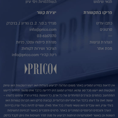
תנאי שימוש
השתלמויות וימי עיון
פריקו בתקשורת
יצירת קשר
כתבו עלינו
מגדלי ב.ס.ר. 2, בן גוריון 1, בניברק
סרטונים
info@prico.com
03-6167070
---
הצהרת נגישות
מנהלת פיתוח עסקי, פניות
מפת אתר
הציבור ושירות לקוחות:
רינת קהירי info@prico.com
אין לראות במידע המופיע באתר משום המלצה לביצוע פעולות ו/או ייעוץ השקעות ו/או שיווק
השקעות ו/או ייעוץ מכל סוג שהוא. המידע המוצג הינו לידיעה בלבד ואינו מהווה תחליף לייעוץ
המתחשב בנתונים ובצרכים המיוחדים של כל אדם. כל העושה במידע הנ"ל שימוש כלשהו –
עושה זאת על דעתו בלבד ועל אחריותו הבלעדית. קבוצת פריקו ו/או חברות קשורות ו/או
בעלי עניין, ו/או עובדים ו/או נושאי משרה בכל אחד מאלו, עשויים להיות בעלי עניין בניירות
הערך והנכסים הפיננסיים המוזכרים באתר. פרטים והסברים באשר לבחינת החשיפות
השונות וכן באשר לאסטרטגיות הניתנות לביצוע על מנת לגדר חשיפות אלו ניתן לקבל בדסק