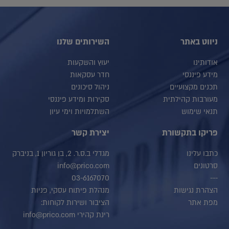
ניווט באתר
השירותים שלנו
אודותינו
יעוץ והשקעות
מידע פיננסי
חדר עסקאות
תכנים מקצועיים
ניהול סיכונים
מעורבות קהילתית
סקירות ומידע פיננסי
תנאי שימוש
השתלמויות וימי עיון
פריקו בתקשורת
יצירת קשר
כתבו עלינו
מגדלי ב.ס.ר. 2, בן גוריון 1, בניברק
סרטונים
info@prico.com
03-6167070
---
הצהרת נגישות
מנהלת פיתוח עסקי, פניות
מפת אתר
הציבור ושירות לקוחות:
רינת קהירי info@prico.com