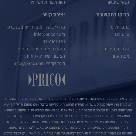
תנאי שימוש
השתלמויות וימי עיון
פריקו בתקשורת
יצירת קשר
כתבו עלינו
מגדלי ב.ס.ר. 2, בן גוריון 1, בניברק
סרטונים
info@prico.com
03-6167070
---
הצהרת נגישות
מנהלת פיתוח עסקי, פניות
מפת אתר
הציבור ושירות לקוחות:
רינת קהירי info@prico.com
אין לראות במידע המופיע באתר משום המלצה לביצוע פעולות ו/או ייעוץ השקעות ו/או שיווק
השקעות ו/או ייעוץ מכל סוג שהוא. המידע המוצג הינו לידיעה בלבד ואינו מהווה תחליף לייעוץ
המתחשב בנתונים ובצרכים המיוחדים של כל אדם. כל העושה במידע הנ"ל שימוש כלשהו –
עושה זאת על דעתו בלבד ועל אחריותו הבלעדית. קבוצת פריקו ו/או חברות קשורות ו/או
בעלי עניין, ו/או עובדים ו/או נושאי משרה בכל אחד מאלו, עשויים להיות בעלי עניין בניירות
הערך והנכסים הפיננסיים המוזכרים באתר. פרטים והסברים באשר לבחינת החשיפות
השונות וכן באשר לאסטרטגיות הניתנות לביצוע על מנת לגדר חשיפות אלו ניתן לקבל בדסק