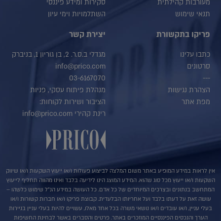
מעורבות קהילתית
סקירות ומידע פיננסי
תנאי שימוש
השתלמויות וימי עיון
פריקו בתקשורת
יצירת קשר
כתבו עלינו
מגדלי ב.ס.ר. 2, בן גוריון 1, בניברק
סרטונים
info@prico.com
03-6167070
---
הצהרת נגישות
מנהלת פיתוח עסקי, פניות
מפת אתר
הציבור ושירות לקוחות:
רינת קהירי info@prico.com
אין לראות במידע המופיע באתר משום המלצה לביצוע פעולות ו/או ייעוץ השקעות ו/או שיווק
השקעות ו/או ייעוץ מכל סוג שהוא. המידע המוצג הינו לידיעה בלבד ואינו מהווה תחליף לייעוץ
המתחשב בנתונים ובצרכים המיוחדים של כל אדם. כל העושה במידע הנ"ל שימוש כלשהו –
עושה זאת על דעתו בלבד ועל אחריותו הבלעדית. קבוצת פריקו ו/או חברות קשורות ו/או
בעלי עניין, ו/או עובדים ו/או נושאי משרה בכל אחד מאלו, עשויים להיות בעלי עניין בניירות
הערך והנכסים הפיננסיים המוזכרים באתר. פרטים והסברים באשר לבחינת החשיפות