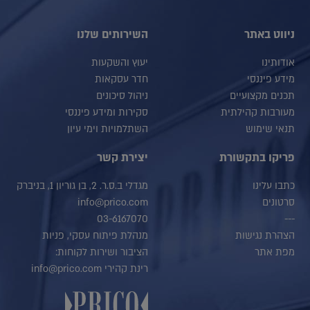
ניווט באתר
השירותים שלנו
אודותינו
יעוץ והשקעות
מידע פיננסי
חדר עסקאות
תכנים מקצועיים
ניהול סיכונים
מעורבות קהילתית
סקירות ומידע פיננסי
תנאי שימוש
השתלמויות וימי עיון
פריקו בתקשורת
יצירת קשר
כתבו עלינו
מגדלי ב.ס.ר. 2, בן גוריון 1, בניברק
סרטונים
info@prico.com
03-6167070
---
הצהרת נגישות
מנהלת פיתוח עסקי, פניות
מפת אתר
הציבור ושירות לקוחות:
רינת קהירי info@prico.com