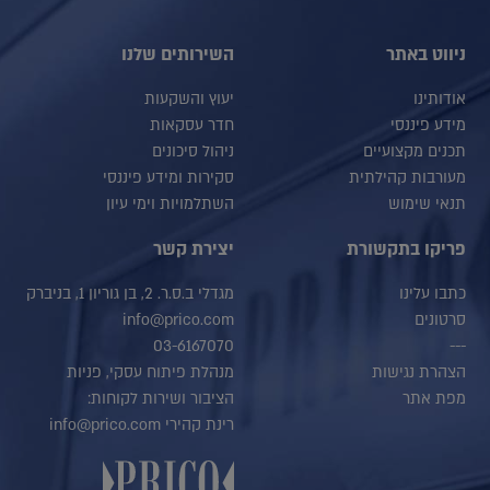
ניווט באתר
השירותים שלנו
אודותינו
יעוץ והשקעות
מידע פיננסי
חדר עסקאות
תכנים מקצועיים
ניהול סיכונים
מעורבות קהילתית
סקירות ומידע פיננסי
תנאי שימוש
השתלמויות וימי עיון
פריקו בתקשורת
יצירת קשר
כתבו עלינו
מגדלי ב.ס.ר. 2, בן גוריון 1, בניברק
סרטונים
info@prico.com
03-6167070
---
הצהרת נגישות
מנהלת פיתוח עסקי, פניות
מפת אתר
הציבור ושירות לקוחות:
רינת קהירי info@prico.com