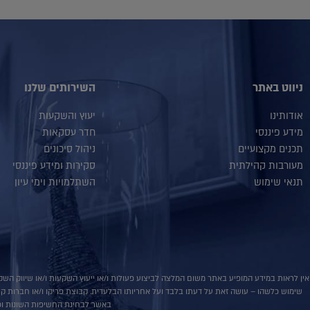
ניווט באתר
השירותים שלנו
אודותינו
יעוץ והשקעות
מידע פיננסי
חדר עסקאות
תכנים מקצועיים
ניהול סיכונים
מעורבות קהילתית
סקירות ומידע פיננסי
תנאי שימוש
השתלמויות וימי עיון
אין לראות במידע המופיע באתר משום המלצה לביצוע פעולות ו/או ייעוץ השקעות ו/או שיווק השקע
שימוש כלשהו – עושה זאת על דעתו בלבד ועל אחריותו הבלעדית. קבוצת פריקו ו/או חברות קשורו
באשר לבחינת החשיפות השונות וכן