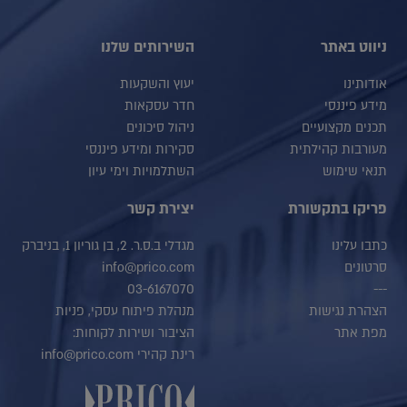
ניווט באתר
השירותים שלנו
אודותינו
יעוץ והשקעות
מידע פיננסי
חדר עסקאות
תכנים מקצועיים
ניהול סיכונים
מעורבות קהילתית
סקירות ומידע פיננסי
תנאי שימוש
השתלמויות וימי עיון
פריקו בתקשורת
יצירת קשר
כתבו עלינו
מגדלי ב.ס.ר. 2, בן גוריון 1, בניברק
סרטונים
info@prico.com
03-6167070
---
הצהרת נגישות
מנהלת פיתוח עסקי, פניות
מפת אתר
הציבור ושירות לקוחות:
רינת קהירי info@prico.com