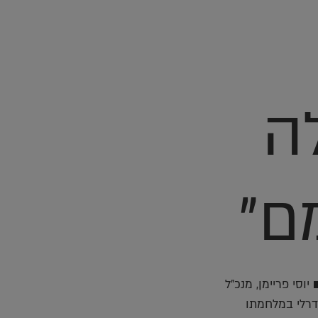
ה
ם"
ט ■ יוסי פריימן, מנכ"ל
דרלי במלחמתו