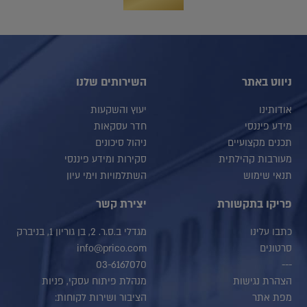
ניווט באתר
השירותים שלנו
אודותינו
יעוץ והשקעות
מידע פיננסי
חדר עסקאות
תכנים מקצועיים
ניהול סיכונים
מעורבות קהילתית
סקירות ומידע פיננסי
תנאי שימוש
השתלמויות וימי עיון
פריקו בתקשורת
יצירת קשר
כתבו עלינו
מגדלי ב.ס.ר. 2, בן גוריון 1, בניברק
סרטונים
info@prico.com
03-6167070
---
הצהרת נגישות
מנהלת פיתוח עסקי, פניות
מפת אתר
הציבור ושירות לקוחות: