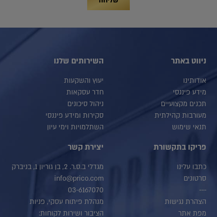
שליחה
ניווט באתר
השירותים שלנו
אודותינו
יעוץ והשקעות
מידע פיננסי
חדר עסקאות
תכנים מקצועיים
ניהול סיכונים
מעורבות קהילתית
סקירות ומידע פיננסי
תנאי שימוש
השתלמויות וימי עיון
פריקו בתקשורת
יצירת קשר
כתבו עלינו
מגדלי ב.ס.ר. 2, בן גוריון 1, בניברק
סרטונים
info@prico.com
03-6167070
---
הצהרת נגישות
מנהלת פיתוח עסקי, פניות
מפת אתר
הציבור ושירות לקוחות: