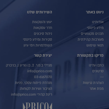
ניווט באתר
השירותים שלנו
אודותינו
יעוץ והשקעות
מידע פיננסי
חדר עסקאות
תכנים מקצועיים
ניהול סיכונים
מעורבות קהילתית
סקירות ומידע פיננסי
תנאי שימוש
השתלמויות וימי עיון
פריקו בתקשורת
יצירת קשר
כתבו עלינו
מגדלי ב.ס.ר. 2, בן גוריון 1, בניברק
סרטונים
info@prico.com
03-6167070
---
הצהרת נגישות
מנהלת פיתוח עסקי, פניות
מפת אתר
הציבור ושירות לקוחות:
רינת קהירי info@prico.com