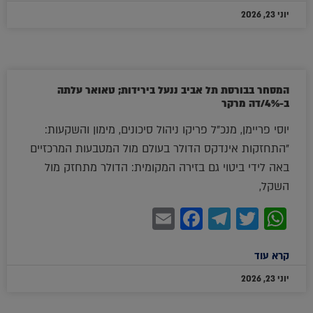
יוני 23, 2026
המסחר בבורסת תל אביב ננעל בירידות; טאואר עלתה
ב-4%/דה מרקר
יוסי פריימן, מנכ"ל פריקו ניהול סיכונים, מימון והשקעות:
"התחזקות אינדקס הדולר בעולם מול המטבעות המרכזיים
באה לידי ביטוי גם בזירה המקומית: הדולר מתחזק מול
השקל,
Facebook
Email
Telegram
WhatsApp
Twitter
קרא עוד
יוני 23, 2026