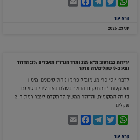
Facebook
Email
Telegram
WhatsApp
Twitter
קרא עוד
יוני 23, 2026
ירידות בבורסה: ת"א 125 ומדד הנדל"ן מאבדים 1%; הדולר
נוגע ב-3 שקלים/דה מרקר
לדברי יוסי פריימן, מנכ"ל פריקו ניהול סיכונים, מימון
והשקעות, "התחזקות הדולר בעולם באה לידי ביטוי גם
בזירה המקומית, והדולר ממשיך להתקדם לעבר רמת ה-3
שקלים
Facebook
Email
Telegram
WhatsApp
Twitter
קרא עוד