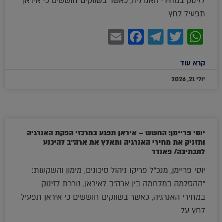
לזינוק במחירי האנרגיה, כאשר בשווקים חוששים כי איראן
תפעיל לחץ
Facebook
Email
Telegram
WhatsApp
Twitter
קרא עוד
יולי 21, 2026
יוסי פריימן: החשש – איראן תפגע במרכזי הפקת האנרגיה
ותזניק את מחירי האנרגיה ותאלץ את ארה"ב להיכנע
לתכתיבה/ פאנדר
יוסי פריימן, מנכ"ל פריקו ניהול סיכונים, מימון והשקעות:
"ההסלמה במלחמה בין ארה"ב לאיראן, גוררת לזינוק
במחירי האנרגיה, כאשר בשווקים חוששים כי איראן תפעיל
לחץ על