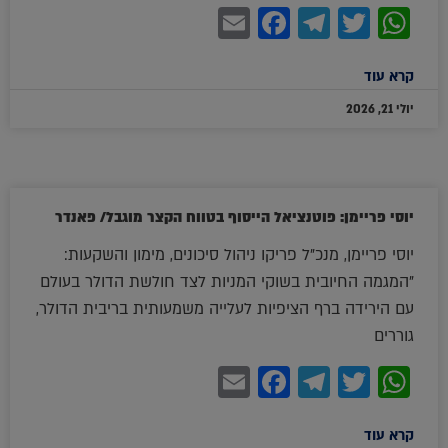
Facebook
Email
Telegram
WhatsApp
Twitter
קרא עוד
יולי 21, 2026
יוסי פריימן: פוטנציאל הייסוף בטווח הקצר מוגבל/ פאנדר
יוסי פריימן, מנכ"ל פריקו ניהול סיכונים, מימון והשקעות:
"המגמה החיובית בשוקי המניות לצד חולשת הדולר בעולם
עם הירידה ברף הציפיות לעלייה משמעותית בריבית הדולר,
גוררים
Facebook
Email
Telegram
WhatsApp
Twitter
קרא עוד