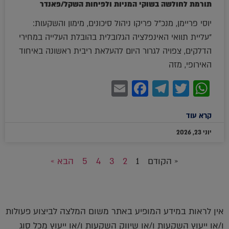
תורמת לחולשה בשוקי המניות ולפיחות השקל/פאנדר
יוסי פריימן, מנכ"ל פריקו ניהול סיכונים, מימון והשקעות:
"עליית תוואי האינפלציה הגלובלית בהובלת העלייה במחירי
הדלקים, צפויה לגרור היום להעלאת ריבית ראשונה באיחוד
האירופי, מזה
Facebook
Email
Telegram
WhatsApp
Twitter
קרא עוד
יוני 23, 2026
« הקודם
1
2
3
4
5
הבא »
אין לראות במידע המופיע באתר משום המלצה לביצוע פעולות
ו/או ייעוץ השקעות ו/או שיווק השקעות ו/או ייעוץ מכל סוג