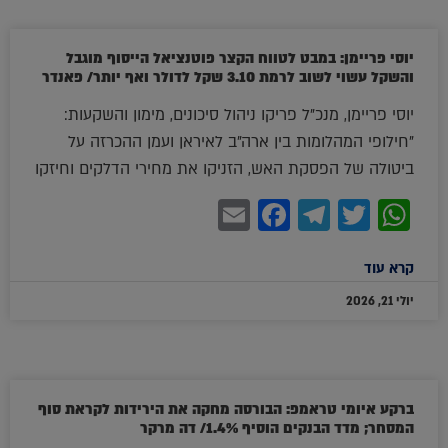
יוסי פריימן: במבט לטווח הקצר פוטנציאל הייסוף מוגבל
והשקל עשוי לשוב לרמת 3.10 שקל לדולר ואף יותר/ פאנדר
יוסי פריימן, מנכ"ל פריקו ניהול סיכונים, מימון והשקעות:
"חילופי המהלומות בין ארה"ב לאיראן ועמן ההכרזה על
ביטולה של הפסקת האש, הזניקו את מחירי הדלקים וחיזקו
Facebook
Email
Telegram
WhatsApp
Twitter
קרא עוד
יולי 21, 2026
ברקע איומי טראמפ: הבורסה מחקה את הירידות לקראת סוף
המסחר; מדד הבנקים הוסיף 1.4%/ דה מרקר