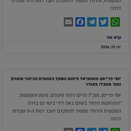
המקומית, והדולר ממשיך להתקדם לעבר רמת ה-3 שקלים
לדולר.
Facebook
Email
Telegram
WhatsApp
Twitter
קרא עוד
יוני 23, 2026
יוסי פריימן: פוטנציאל פיחות השקל בטווחים הבינוני והארוך
נותר מוגבל/ פאנדר
יוסי פריימן, מנכ"ל פריקו ניהול סיכונים, מימון והשקעות:
״התחזקות הדולר בעולם באה לידי ביטוי גם בזירה
המקומית והדולר ממשיך להתקדם לעבר רמת ה-3 שקלים
לדולר.