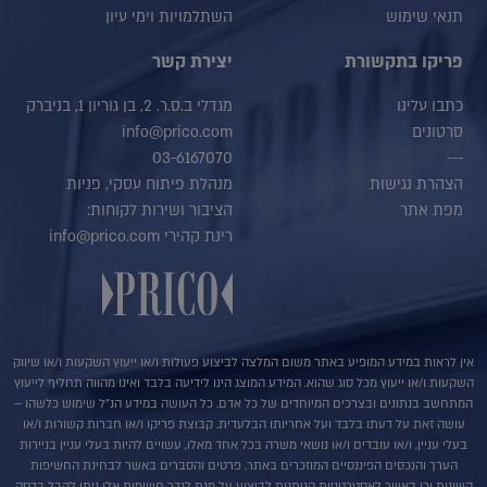
תנאי שימוש
השתלמויות וימי עיון
פריקו בתקשורת
יצירת קשר
כתבו עלינו
מגדלי ב.ס.ר. 2, בן גוריון 1, בניברק
סרטונים
info@prico.com
03-6167070
---
הצהרת נגישות
מנהלת פיתוח עסקי, פניות
מפת אתר
הציבור ושירות לקוחות:
רינת קהירי info@prico.com
אין לראות במידע המופיע באתר משום המלצה לביצוע פעולות ו/או ייעוץ השקעות ו/או שיווק
השקעות ו/או ייעוץ מכל סוג שהוא. המידע המוצג הינו לידיעה בלבד ואינו מהווה תחליף לייעוץ
המתחשב בנתונים ובצרכים המיוחדים של כל אדם. כל העושה במידע הנ"ל שימוש כלשהו –
עושה זאת על דעתו בלבד ועל אחריותו הבלעדית. קבוצת פריקו ו/או חברות קשורות ו/או
בעלי עניין, ו/או עובדים ו/או נושאי משרה בכל אחד מאלו, עשויים להיות בעלי עניין בניירות
הערך והנכסים הפיננסיים המוזכרים באתר. פרטים והסברים באשר לבחינת החשיפות
השונות וכן באשר לאסטרטגיות הניתנות לביצוע על מנת לגדר חשיפות אלו ניתן לקבל בדסק