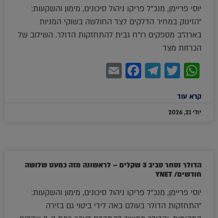
יוסי פריימן, מנכ"ל פריקו ניהול סיכונים, מימון והשקעות:
"הזינוק במחיר הדלקים לצד החולשה בשוקי המניות
בארה"ב מספקים רו"ח גבית להתחזקות הדולר. השילוב של
הכרזות מצד
Facebook
Email
Telegram
WhatsApp
Twitter
קרא עוד
יולי 21, 2026
הדולר נסחר סביב 3 שקלים – לראשונה מזה כמעט שלושה
חודשים/ YNET
יוסי פריימן, מנכ"ל פריקו ניהול סיכונים, מימון והשקעות:
"התחזקות הדולר בעולם באה לידי ביטוי גם בזירה