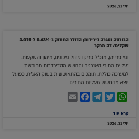
יולי 21, 2026
הבורסה נסגרה בירידות; הדולר התחזק ב-0.63% ל-3.025
שקלים/ דה מרקר
וסי פריימן, מנכ"ל פריקו ניהול סיכונים, מימון והשקעות.
"עליית מחירי האנרגיה והחשש מהדירדרות מחודשת
למערכה כוללת, תומכים בהתאוששות בשוק האג"ח, כפועל
יוצא מהחשש מעליות מחירים
Facebook
Email
Telegram
WhatsApp
Twitter
קרא עוד
יולי 21, 2026