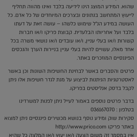
שהוא. המידע המוצג הינו לידיעה בלבד ואינו מהווה תחליף
לייעוץ המתחשב בנתונים ובצרכים המיוחדים של כל אדם. כל
העושה במידע הנ"ל שימוש כלשהו – עושה זאת על דעתו
בלבד ועל אחריותו הבלעדית. קבוצת פריקו ו/או חברות
קשורות ו/או בעלי עניין, ו/או עובדים ו/או נושאי משרה בכל
אחד מאלו, עשויים להיות בעלי עניין בניירות הערך והנכסים
הפיננסיים המוזכרים באתר.
פרטים והסברים באשר לבחינת החשיפות השונות וכן באשר
לאסטרטגיות הניתנות לביצוע על מנת לגדר חשיפות אלו ניתן
לקבל בדסק אנליסטים בפריקו.
בדבר פרטים נוספים באמור לעייל ניתן לפנות למשרדינו
בטלפון : 036167070
סקירות שוק ומידע נוסף בנושא מכשירים פיננסיים ניתן למצוא
באתר פריקו http://www.prico.com
אין במסמך זה משום הצעה ו/או יעוץ ו/או המלצה כל שהיא