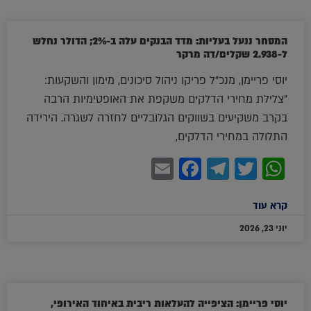
המסחר ננעל בעליות: מדד הבנקים עלה ב-2%; הדולר נחלש
ל-2.938 שקלים/דה מרקר
יוסי פריימן, מנכ"ל פריקו ניהול סיכונים, מימון והשקעות:
"צלילת מחירי הדלקים משקפת את האופטימיות הרבה
בקרב משקיעים בשווקים הגלובליים לחזרה לשגרה. הירידה
התלולה במחירי הדלקים,
Facebook
Email
Telegram
WhatsApp
Twitter
קרא עוד
יוני 23, 2026
יוסי פריימן: הציפייה להעלאות ריבית באיחוד האירופי,