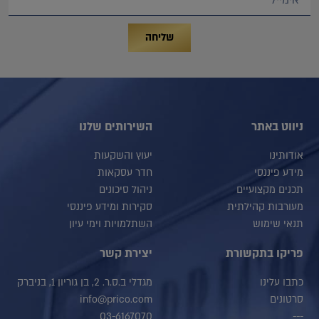
שליחה
ניווט באתר
השירותים שלנו
אודותינו
יעוץ והשקעות
מידע פיננסי
חדר עסקאות
תכנים מקצועיים
ניהול סיכונים
מעורבות קהילתית
סקירות ומידע פיננסי
תנאי שימוש
השתלמויות וימי עיון
פריקו בתקשורת
יצירת קשר
כתבו עלינו
מגדלי ב.ס.ר. 2, בן גוריון 1, בניברק
סרטונים
info@prico.com
03-6167070
---