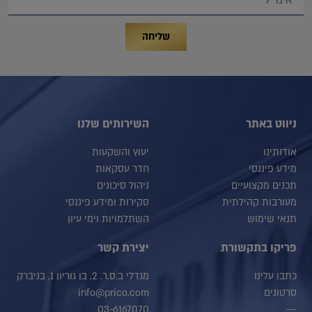
שליחה
ניווט באתר
השירותים שלנו
אודותינו
יעוץ והשקעות
מידע פיננסי
חדר עסקאות
תכנים מקצועיים
ניהול סיכונים
מעורבות קהילתית
סקירות ומידע פיננסי
תנאי שימוש
השתלמויות וימי עיון
פריקו בתקשורת
יצירת קשר
כתבו עלינו
מגדלי ב.ס.ר. 2, בן גוריון 1, בניברק
סרטונים
info@prico.com
03-6167070
---