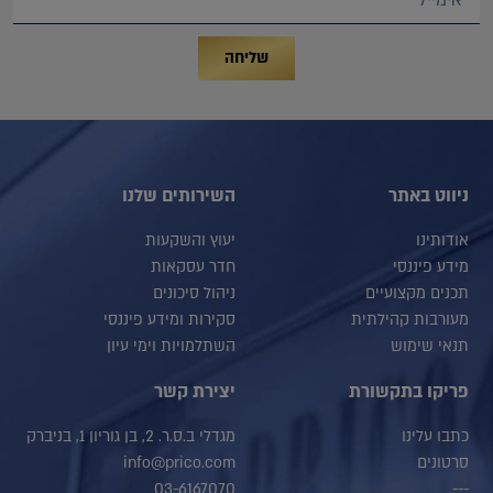
שליחה
ניווט באתר
השירותים שלנו
אודותינו
יעוץ והשקעות
מידע פיננסי
חדר עסקאות
תכנים מקצועיים
ניהול סיכונים
מעורבות קהילתית
סקירות ומידע פיננסי
תנאי שימוש
השתלמויות וימי עיון
פריקו בתקשורת
יצירת קשר
כתבו עלינו
מגדלי ב.ס.ר. 2, בן גוריון 1, בניברק
סרטונים
info@prico.com
03-6167070
---