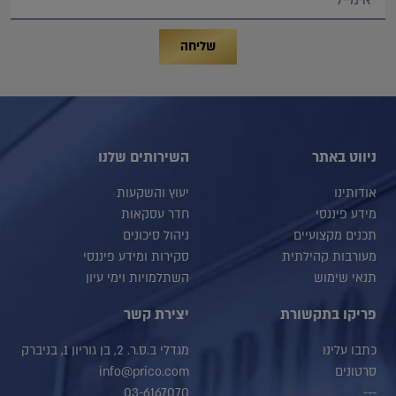
שליחה
ניווט באתר
השירותים שלנו
אודותינו
יעוץ והשקעות
מידע פיננסי
חדר עסקאות
תכנים מקצועיים
ניהול סיכונים
מעורבות קהילתית
סקירות ומידע פיננסי
תנאי שימוש
השתלמויות וימי עיון
פריקו בתקשורת
יצירת קשר
כתבו עלינו
מגדלי ב.ס.ר. 2, בן גוריון 1, בניברק
סרטונים
info@prico.com
03-6167070
---