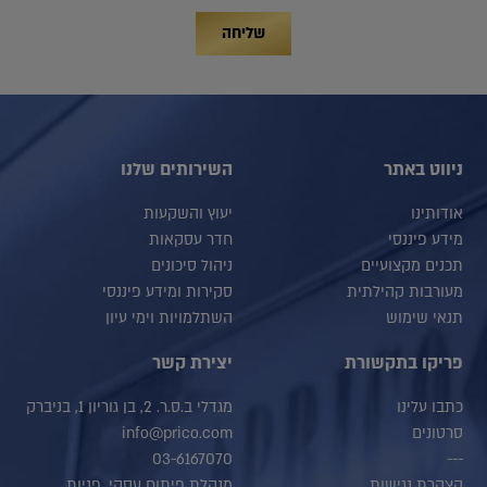
שליחה
ניווט באתר
השירותים שלנו
אודותינו
יעוץ והשקעות
מידע פיננסי
חדר עסקאות
תכנים מקצועיים
ניהול סיכונים
מעורבות קהילתית
סקירות ומידע פיננסי
תנאי שימוש
השתלמויות וימי עיון
פריקו בתקשורת
יצירת קשר
כתבו עלינו
מגדלי ב.ס.ר. 2, בן גוריון 1, בניברק
סרטונים
info@prico.com
03-6167070
---
הצהרת נגישות
מנהלת פיתוח עסקי, פניות