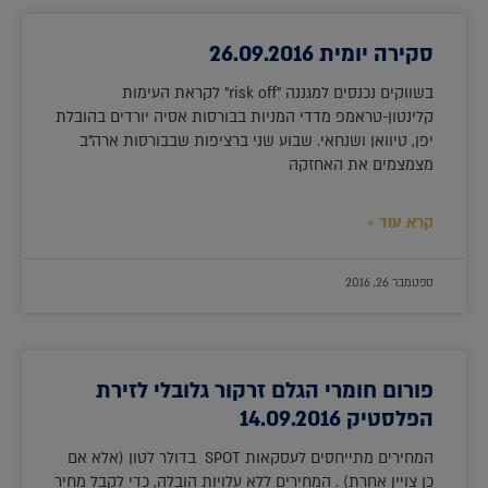
סקירה יומית 26.09.2016
בשווקים נכנסים למגננה "risk off" לקראת העימות
קלינטון-טראמפ מדדי המניות בבורסות אסיה יורדים בהובלת
יפן, טיוואן ושנחאי. שבוע שני ברציפות שבבורסות ארה"ב
מצמצמים את האחזקה
קרא עוד »
ספטמבר 26, 2016
פורום חומרי הגלם זרקור גלובלי לזירת
הפלסטיק 14.09.2016
המחירים מתייחסים לעסקאות SPOT בדולר לטון (אלא אם
כן צויין אחרת) . המחירים ללא עלויות הובלה, כדי לקבל מחיר