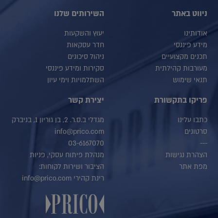
ניווט באתר
השירותים שלנו
אודותינו
יעוץ והשקעות
מידע פיננסי
חדר עסקאות
תכנים מקצועיים
ניהול סיכונים
מעורבות קהילתית
סקירות ומידע פיננסי
תנאי שימוש
השתלמויות וימי עיון
פריקו בתקשורת
יצירת קשר
כתבו עלינו
מגדלי ב.ס.ר. 2, בן גוריון 1, בניברק
סרטונים
info@prico.com
03-6167070
---
הצהרת נגישות
מנהלת פיתוח עסקי, פניות
מפת אתר
הציבור ושירות לקוחות:
רינת קהירי info@prico.com