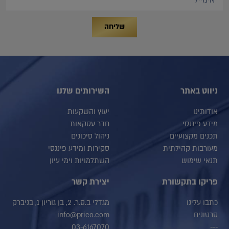
שליחה
ניווט באתר
השירותים שלנו
אודותינו
יעוץ והשקעות
מידע פיננסי
חדר עסקאות
תכנים מקצועיים
ניהול סיכונים
מעורבות קהילתית
סקירות ומידע פיננסי
תנאי שימוש
השתלמויות וימי עיון
פריקו בתקשורת
יצירת קשר
כתבו עלינו
מגדלי ב.ס.ר. 2, בן גוריון 1, בניברק
סרטונים
info@prico.com
03-6167070
---