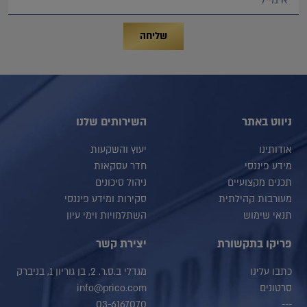
שליחה
ניווט באתר
השירותים שלנו
אודותינו
יעוץ והשקעות
מידע פיננסי
חדר עסקאות
תכנים מקצועיים
ניהול סיכונים
מעורבות קהילתית
סקירות ומידע פיננסי
תנאי שימוש
השתלמויות וימי עיון
פריקו בתקשורת
יצירת קשר
כתבו עלינו
מגדלי ב.ס.ר. 2, בן גוריון 1, בניברק
סרטונים
info@prico.com
03-6167070
---