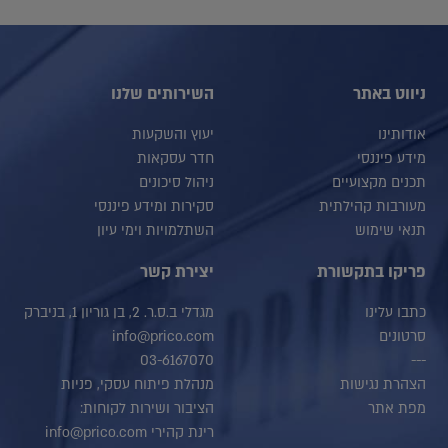
ניווט באתר
השירותים שלנו
אודותינו
יעוץ והשקעות
מידע פיננסי
חדר עסקאות
תכנים מקצועיים
ניהול סיכונים
מעורבות קהילתית
סקירות ומידע פיננסי
תנאי שימוש
השתלמויות וימי עיון
פריקו בתקשורת
יצירת קשר
כתבו עלינו
מגדלי ב.ס.ר. 2, בן גוריון 1, בניברק
סרטונים
info@prico.com
03-6167070
---
הצהרת נגישות
מנהלת פיתוח עסקי, פניות
מפת אתר
הציבור ושירות לקוחות:
רינת קהירי info@prico.com