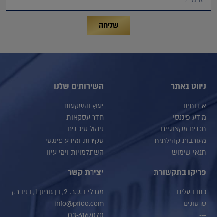
שליחה
ניווט באתר
השירותים שלנו
אודותינו
יעוץ והשקעות
מידע פיננסי
חדר עסקאות
תכנים מקצועיים
ניהול סיכונים
מעורבות קהילתית
סקירות ומידע פיננסי
תנאי שימוש
השתלמויות וימי עיון
פריקו בתקשורת
יצירת קשר
כתבו עלינו
מגדלי ב.ס.ר. 2, בן גוריון 1, בניברק
סרטונים
info@prico.com
03-6167070
---