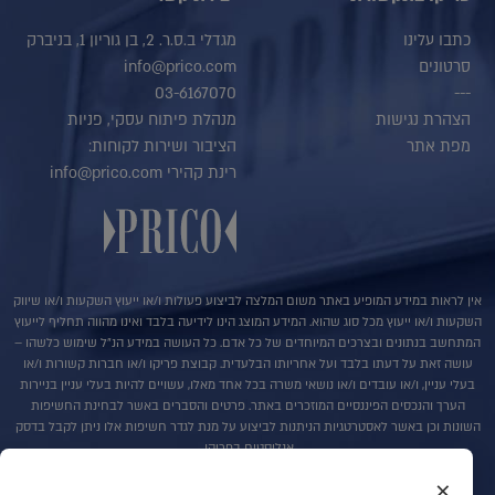
כתבו עלינו
מגדלי ב.ס.ר. 2, בן גוריון 1, בניברק
סרטונים
info@prico.com
03-6167070
---
הצהרת נגישות
מנהלת פיתוח עסקי, פניות
מפת אתר
הציבור ושירות לקוחות:
רינת קהירי info@prico.com
אין לראות במידע המופיע באתר משום המלצה לביצוע פעולות ו/או ייעוץ השקעות ו/או שיווק
השקעות ו/או ייעוץ מכל סוג שהוא. המידע המוצג הינו לידיעה בלבד ואינו מהווה תחליף לייעוץ
המתחשב בנתונים ובצרכים המיוחדים של כל אדם. כל העושה במידע הנ"ל שימוש כלשהו –
עושה זאת על דעתו בלבד ועל אחריותו הבלעדית. קבוצת פריקו ו/או חברות קשורות ו/או
בעלי עניין, ו/או עובדים ו/או נושאי משרה בכל אחד מאלו, עשויים להיות בעלי עניין בניירות
הערך והנכסים הפיננסיים המוזכרים באתר. פרטים והסברים באשר לבחינת החשיפות
השונות וכן באשר לאסטרטגיות הניתנות לביצוע על מנת לגדר חשיפות אלו ניתן לקבל בדסק
אנליסטים בפריקו.
×
בדבר פרטים נוספים באמור לעייל ניתן לפנות למשרדינו בטלפון : 036167070