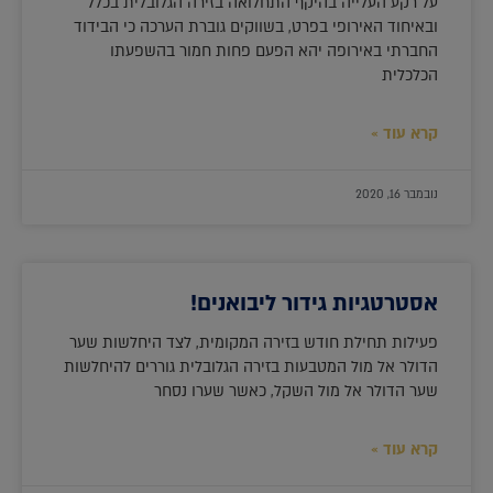
על רקע העלייה בהיקף התחלואה בזירה הגלובלית בכלל
ובאיחוד האירופי בפרט, בשווקים גוברת הערכה כי הבידוד
החברתי באירופה יהא הפעם פחות חמור בהשפעתו
הכלכלית
קרא עוד »
נובמבר 16, 2020
אסטרטגיות גידור ליבואנים!
פעילות תחילת חודש בזירה המקומית, לצד היחלשות שער
הדולר אל מול המטבעות בזירה הגלובלית גוררים להיחלשות
שער הדולר אל מול השקל, כאשר שערו נסחר
קרא עוד »