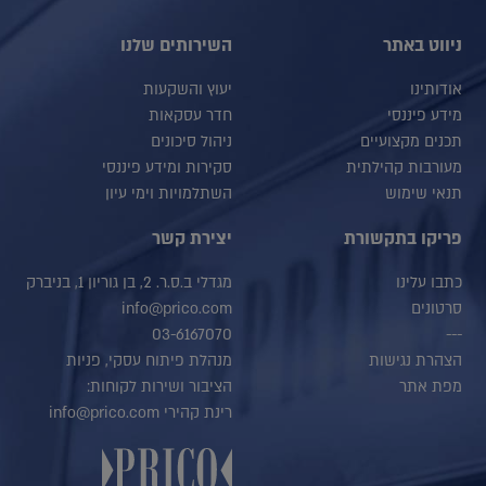
ניווט באתר
השירותים שלנו
אודותינו
יעוץ והשקעות
מידע פיננסי
חדר עסקאות
תכנים מקצועיים
ניהול סיכונים
מעורבות קהילתית
סקירות ומידע פיננסי
תנאי שימוש
השתלמויות וימי עיון
פריקו בתקשורת
יצירת קשר
כתבו עלינו
מגדלי ב.ס.ר. 2, בן גוריון 1, בניברק
סרטונים
info@prico.com
03-6167070
---
הצהרת נגישות
מנהלת פיתוח עסקי, פניות
מפת אתר
הציבור ושירות לקוחות:
רינת קהירי info@prico.com