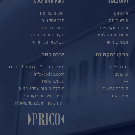
ניווט באתר
השירותים שלנו
אודותינו
יעוץ והשקעות
מידע פיננסי
חדר עסקאות
תכנים מקצועיים
ניהול סיכונים
מעורבות קהילתית
סקירות ומידע פיננסי
תנאי שימוש
השתלמויות וימי עיון
פריקו בתקשורת
יצירת קשר
כתבו עלינו
מגדלי ב.ס.ר. 2, בן גוריון 1, בניברק
סרטונים
info@prico.com
03-6167070
---
הצהרת נגישות
מנהלת פיתוח עסקי, פניות
מפת אתר
הציבור ושירות לקוחות:
רינת קהירי info@prico.com