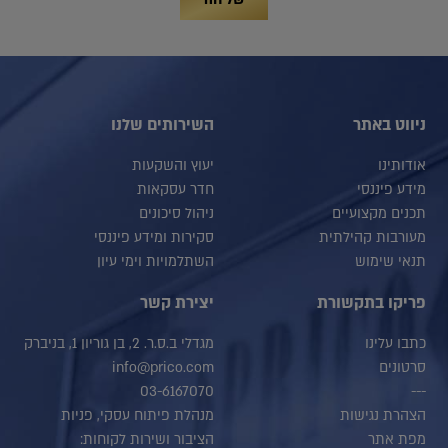
ניווט באתר
השירותים שלנו
אודותינו
יעוץ והשקעות
מידע פיננסי
חדר עסקאות
תכנים מקצועיים
ניהול סיכונים
מעורבות קהילתית
סקירות ומידע פיננסי
תנאי שימוש
השתלמויות וימי עיון
פריקו בתקשורת
יצירת קשר
כתבו עלינו
מגדלי ב.ס.ר. 2, בן גוריון 1, בניברק
סרטונים
info@prico.com
03-6167070
---
הצהרת נגישות
מנהלת פיתוח עסקי, פניות
מפת אתר
הציבור ושירות לקוחות: