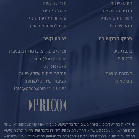
מידע פיננסי
חדר עסקאות
תכנים מקצועיים
ניהול סיכונים
מעורבות קהילתית
סקירות ומידע פיננסי
תנאי שימוש
השתלמויות וימי עיון
פריקו בתקשורת
יצירת קשר
כתבו עלינו
מגדלי ב.ס.ר. 2, בן גוריון 1, בניברק
סרטונים
info@prico.com
03-6167070
---
הצהרת נגישות
מנהלת פיתוח עסקי, פניות
מפת אתר
הציבור ושירות לקוחות:
רינת קהירי info@prico.com
אין לראות במידע המופיע באתר משום המלצה לביצוע פעולות ו/או ייעוץ השקעות ו/או שיווק
השקעות ו/או ייעוץ מכל סוג שהוא. המידע המוצג הינו לידיעה בלבד ואינו מהווה תחליף לייעוץ
המתחשב בנתונים ובצרכים המיוחדים של כל אדם. כל העושה במידע הנ"ל שימוש כלשהו –