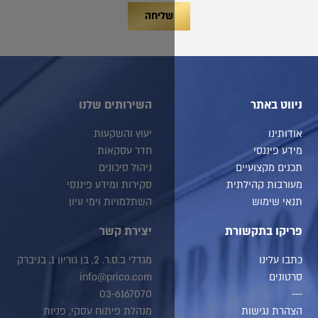
שליחה
השירותים שלנו
יעוץ והשקעות
חדר עסקאות
ניהול סיכונים
סקירות ומידע פיננסי
השתלמויות וימי עיון
יצירת קשר
מגדלי ב.ס.ר. 2, בן גוריון 1, בניברק
info@prico.com
03-6167070
מנהלת פיתוח עסקי, פניות