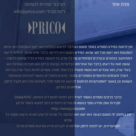
הציבור ושירות לקוחות:
רינת קהירי info@prico.com
ה לביצוע פעולות ו/או ייעוץ השקעות ו/או שיווק
מוצג הינו לידיעה בלבד ואינו מהווה תחליף לייעוץ
כל אדם. כל העושה במידע הנ"ל שימוש כלשהו –
בלעדית. קבוצת פריקו ו/או חברות קשורות ו/או
ה בכל אחד מאלו, עשויים להיות בעלי עניין בניירות
באתר. פרטים והסברים באשר לבחינת החשיפות
ביצוע על מנת לגדר חשיפות אלו ניתן לקבל בדסק
סטים בפריקו.
פנות למשרדינו בטלפון : 036167070
כשירים פיננסיים ניתן למצוא באתר פריקו
http://www.pr
ו המלצה כל שהיא לביצוע ו/או אי ביצוע עסקה כל
שהיא
יסטים לקבלת מידע ופרטים נוספים ט.ל.ח.