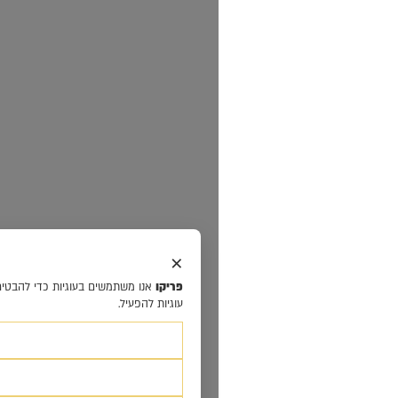
×
פריקו
אנו משתמשים בעוגיות כדי להבטיח את תפקוד האתר ולשפר את חוויית המ
עוגיות להפעיל.
קבל הכל
הסר לא הכרחיות