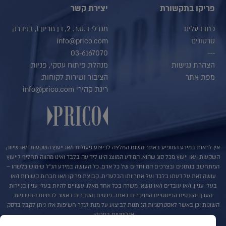
פריקו בתקשורת
יצירת קשר
כתבו עלינו
מגדלי ב.ס.ר. 2, בן גוריון 1, בניברק
סרטונים
info@prico.com
03-6167070
---
הצהרת נגישות
מנהלת פיתוח עסקי, פניות
מפת אתר
הציבור ושירות לקוחות:
רינת קהירי info@prico.com
אין לראות במידע המופיע באתר משום המלצה לביצוע פעולות ו/או ייעוץ השקעות ו/או שיווק
השקעות ו/או ייעוץ מכל סוג שהוא. המידע המוצג הינו לידיעה בלבד ואינו מהווה תחליף לייעוץ
המתחשב בנתונים ובצרכים המיוחדים של כל אדם. כל העושה במידע הנ"ל שימוש כלשהו –
עושה זאת על דעתו בלבד ועל אחריותו הבלעדית. קבוצת פריקו ו/או חברות קשורות ו/או
בעלי עניין, ו/או עובדים ו/או נושאי משרה בכל אחד מאלו, עשויים להיות בעלי עניין בניירות
הערך והנכסים הפיננסיים המוזכרים באתר. פרטים והסברים באשר לבחינת החשיפות
השונות וכן באשר לאסטרטגיות הניתנות לביצוע על מנת לגדר חשיפות אלו ניתן לקבל בדסק
אנליסטים בפריקו.