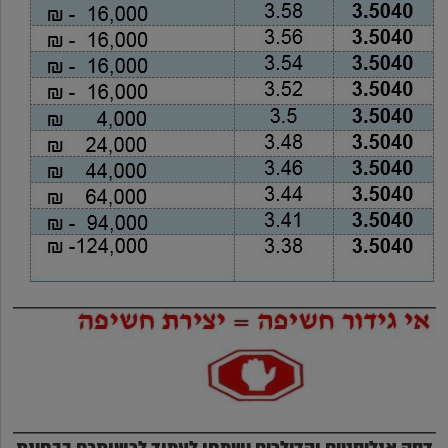
דסק אנליסטים והדילרים ישמחו לעמוד לרשותכם בבחינת