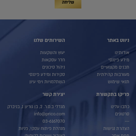
שליחה
ניווט באתר
השירותים שלנו
אודותינו
יעוץ והשקעות
מידע פיננסי
חדר עסקאות
תכנים מקצועיים
ניהול סיכונים
מעורבות קהילתית
סקירות ומידע פיננסי
תנאי שימוש
השתלמויות וימי עיון
פריקו בתקשורת
יצירת קשר
כתבו עלינו
מגדלי ב.ס.ר. 2, בן גוריון 1, בניברק
סרטונים
info@prico.com
03-6167070
---
הצהרת נגישות
מנהלת פיתוח עסקי, פניות
מפת אתר
הציבור ושירות לקוחות: