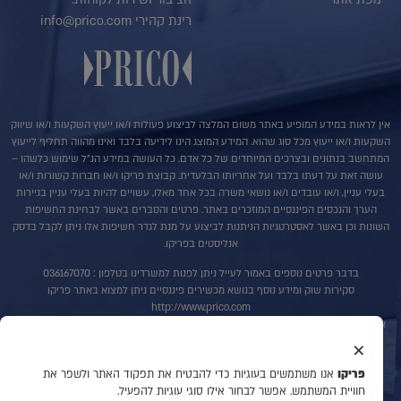
רינת קהירי info@prico.com
אין לראות במידע המופיע באתר משום המלצה לביצוע פעולות ו/או ייעוץ השקעות ו/או שיווק
השקעות ו/או ייעוץ מכל סוג שהוא. המידע המוצג הינו לידיעה בלבד ואינו מהווה תחליף לייעוץ
המתחשב בנתונים ובצרכים המיוחדים של כל אדם. כל העושה במידע הנ"ל שימוש כלשהו –
עושה זאת על דעתו בלבד ועל אחריותו הבלעדית. קבוצת פריקו ו/או חברות קשורות ו/או
בעלי עניין, ו/או עובדים ו/או נושאי משרה בכל אחד מאלו, עשויים להיות בעלי עניין בניירות
הערך והנכסים הפיננסיים המוזכרים באתר. פרטים והסברים באשר לבחינת החשיפות
השונות וכן באשר לאסטרטגיות הניתנות לביצוע על מנת לגדר חשיפות אלו ניתן לקבל בדסק
אנליסטים בפריקו.
בדבר פרטים נוספים באמור לעייל ניתן לפנות למשרדינו בטלפון : 036167070
סקירות שוק ומידע נוסף בנושא מכשירים פיננסיים ניתן למצוא באתר פריקו
http://www.prico.com
אין במסמך זה משום הצעה ו/או יעוץ ו/או המלצה כל שהיא לביצוע ו/או אי ביצוע עסקה כל
×
שהיא
למתעניינים, יש לפנות לדסק אנליסטים לקבלת מידע ופרטים נוספים ט.ל.ח.
פריקו
אנו משתמשים בעוגיות כדי להבטיח את תפקוד האתר ולשפר את
חוויית המשתמש. אפשר לבחור אילו סוגי עוגיות להפעיל.