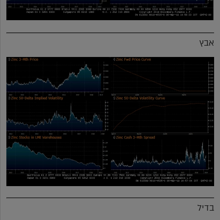
אבץ
בדיל