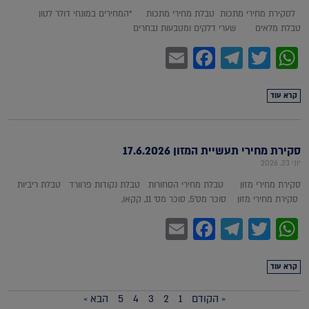
לסקירת מחירי מתכות טבלת מחירי מתכות *המחירים במונחי דולר לטון
טבלת מלאים שערי דלקים ומטבעות נבחרים
Facebook
Email
Telegram
WhatsApp
Twitter
קרא עוד
סקירת מחירי תעשיית המזון 17.6.2026
יוני 23, 2026
סקירת מחירי מזון טבלת מחירי הסחורות טבלת נקודות פרוורד טבלת ריביות
סקירת מחירי מזון סוכר מס'5, סוכר מס' 11, קקאו,
Facebook
Email
Telegram
WhatsApp
Twitter
קרא עוד
« הקודם
1
2
3
4
5
הבא »