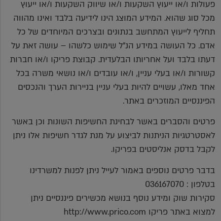
פעולות ו/או ייעוץ השקעות ו/או שיווק השקעות ו/או ייעוץ
מכל סוג שהוא. המידע המוצג הינו לידיעה בלבד ואינו מהווה
תחליף לייעוץ המתחשב בנתונים ובצרכים המיוחדים של כל
אדם. כל העושה במידע הנ"ל שימוש כלשהו – עושה זאת על
דעתו בלבד ועל אחריותו הבלעדית. קבוצת פריקו ו/או חברות
קשורות ו/או בעלי עניין, ו/או עובדים ו/או נושאי משרה בכל
אחד מאלו, עשויים להיות בעלי עניין בניירות הערך והנכסים
הפיננסיים המוזכרים באתר.
פרטים והסברים באשר לבחינת החשיפות השונות וכן באשר
לאסטרטגיות הניתנות לביצוע על מנת לגדר חשיפות אלו ניתן
לקבל בדסק אנליסטים בפריקו.
בדבר פרטים נוספים באמור לעייל ניתן לפנות למשרדינו
בטלפון : 036167070
סקירות שוק ומידע נוסף בנושא מכשירים פיננסיים ניתן
למצוא באתר פריקו http://www.prico.com