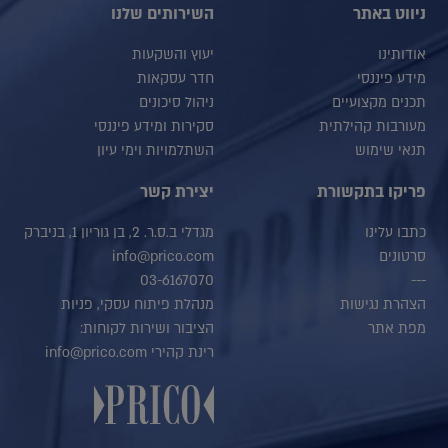
ניווט באתר
השירותים שלנו
אודותינו
יעוץ והשקעות
מידע פיננסי
חדר עסקאות
תכנים מקצועיים
ניהול סיכונים
מעורבות קהילתית
סקירות ומידע פיננסי
תנאי שימוש
השתלמויות וימי עיון
פריקו בתקשורת
יצירת קשר
כתבו עלינו
מגדלי ב.ס.ר. 2, בן גוריון 1, בניברק
סרטונים
info@prico.com
03-6167070
---
הצהרת נגישות
מנהלת פיתוח עסקי, פניות
מפת אתר
הציבור ושירות לקוחות:
רינת קהירי info@prico.com