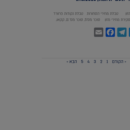
מזון טבלת מחירי הסחורות טבלת נקודות פרוורד
חירי מזון סוכר מס'5, סוכר מס' 11, קקאו,
Facebook
Email
Telegram
WhatsA
Twitter
« הקודם
1
2
3
4
5
הבא »