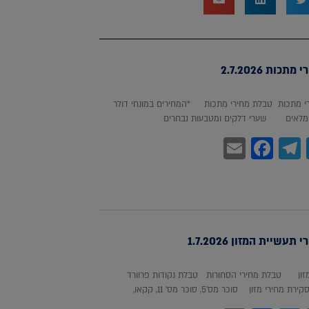
כות 2.7.2026
 מתכות טבלת מחירי מתכות *המחירים במונחי דולר
לאים שערי דלקים ומטבעות נבחרים
Facebook
Email
Telegram
WhatsA
Twitter
עשיית המזון 1.7.2026
מזון טבלת מחירי הסחורות טבלת נקודות פרוורד
חירי מזון סוכר מס'5, סוכר מס' 11, קקאו,