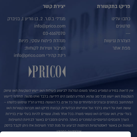
פריקו בתקשורת
יצירת קשר
כתבו עלינו
מגדלי ב.ס.ר. 2, בן גוריון 1, בניברק
סרטונים
info@prico.com
03-6167070
---
הצהרת נגישות
מנהלת פיתוח עסקי, פניות
מפת אתר
הציבור ושירות לקוחות:
רינת קהירי info@prico.com
אין לראות במידע המופיע באתר משום המלצה לביצוע פעולות ו/או ייעוץ השקעות ו/או שיווק
השקעות ו/או ייעוץ מכל סוג שהוא. המידע המוצג הינו לידיעה בלבד ואינו מהווה תחליף לייעוץ
המתחשב בנתונים ובצרכים המיוחדים של כל אדם. כל העושה במידע הנ"ל שימוש כלשהו –
עושה זאת על דעתו בלבד ועל אחריותו הבלעדית. קבוצת פריקו ו/או חברות קשורות ו/או
בעלי עניין, ו/או עובדים ו/או נושאי משרה בכל אחד מאלו, עשויים להיות בעלי עניין בניירות
הערך והנכסים הפיננסיים המוזכרים באתר. פרטים והסברים באשר לבחינת החשיפות
השונות וכן באשר לאסטרטגיות הניתנות לביצוע על מנת לגדר חשיפות אלו ניתן לקבל בדסק
אנליסטים בפריקו.